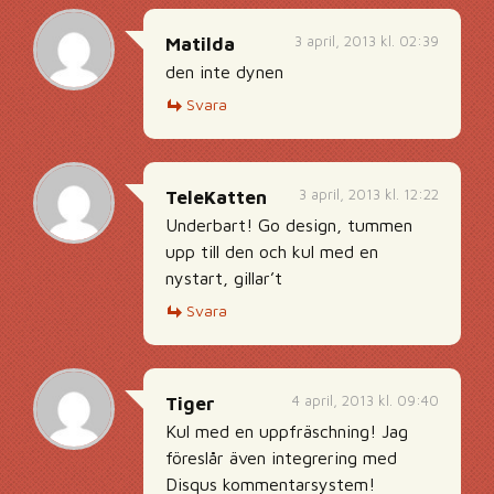
3 april, 2013 kl. 02:39
Matilda
den inte dynen
Svara
3 april, 2013 kl. 12:22
TeleKatten
Underbart! Go design, tummen
upp till den och kul med en
nystart, gillar’t
Svara
4 april, 2013 kl. 09:40
Tiger
Kul med en uppfräschning! Jag
föreslår även integrering med
Disqus kommentarsystem!