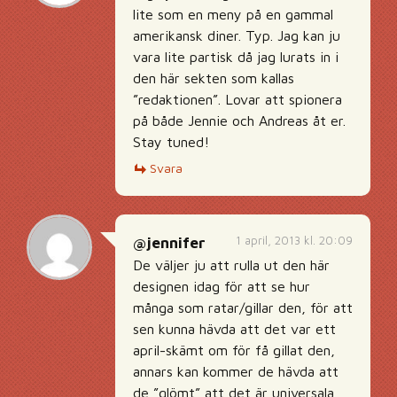
lite som en meny på en gammal
amerikansk diner. Typ. Jag kan ju
vara lite partisk då jag lurats in i
den här sekten som kallas
”redaktionen”. Lovar att spionera
på både Jennie och Andreas åt er.
Stay tuned!
Svara
1 april, 2013 kl. 20:09
@jennifer
De väljer ju att rulla ut den här
designen idag för att se hur
många som ratar/gillar den, för att
sen kunna hävda att det var ett
april-skämt om för få gillat den,
annars kan kommer de hävda att
de ”glömt” att det är universala