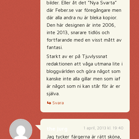
bilder. Eller åt det ”Nya Svarta”
där Feber.se var föregångare men
där alla andra nu är bleka kopior.
Den här designen är inte 2006,
inte 2013, snarare tidlös och
fortfarande med en visst mått av
fantasi.
Starkt av er på Tjuvlyssnat
redaktionen att våga utmana lite i
bloggvärlden och göra något som
kanske inte alla gillar men som iaf
är något som ni kan står för är er
själva.
Svara
1 april, 2013 kl. 19:40
the jurg
Jag tycker färgerna är rätt sköna,