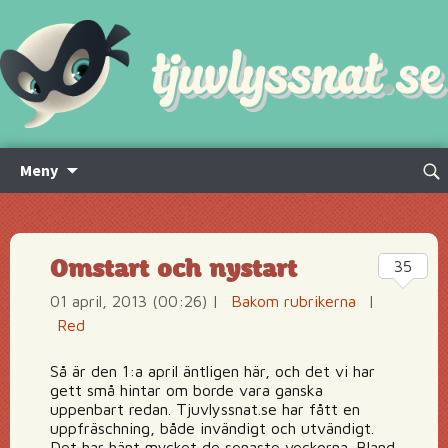
Hoppa
Sök
Meny
till
efte
innehåll
Omstart och nystart
35
01 april, 2013 (00:26)
|
Bakom rubrikerna
|
Red
Så är den 1:a april äntligen här, och det vi har
gett små hintar om borde vara ganska
uppenbart redan. Tjuvlyssnat.se har fått en
uppfräschning, både invändigt och utvändigt.
Det har hänt mycket de senaste veckorna. Bland