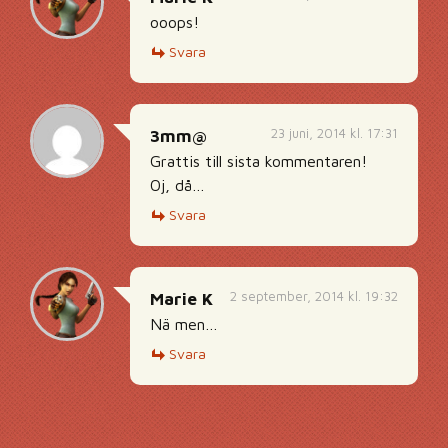
ooops!
Svara
23 juni, 2014 kl. 17:31
3mm@
Grattis till sista kommentaren!
Oj, då…
Svara
2 september, 2014 kl. 19:32
Marie K
Nä men…
Svara