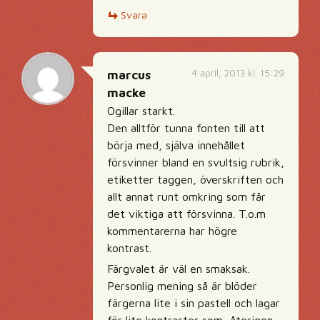
Svara
4 april, 2013 kl. 15:29
marcus
macke
Ogillar starkt.
Den alltför tunna fonten till att
börja med, själva innehållet
försvinner bland en svultsig rubrik,
etiketter taggen, överskriften och
allt annat runt omkring som får
det viktiga att försvinna. T.o.m
kommentarerna har högre
kontrast.
Färgvalet är väl en smaksak.
Personlig mening så är blöder
färgerna lite i sin pastell och lagar