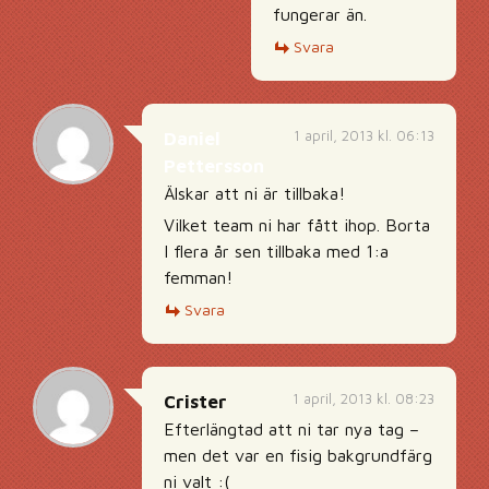
fungerar än.
Svara
1 april, 2013 kl. 06:13
Daniel
Pettersson
Älskar att ni är tillbaka!
Vilket team ni har fått ihop. Borta
I flera år sen tillbaka med 1:a
femman!
Svara
1 april, 2013 kl. 08:23
Crister
Efterlängtad att ni tar nya tag –
men det var en fisig bakgrundfärg
ni valt :(