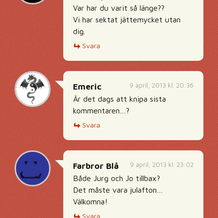
Var har du varit så länge??
Vi har sektat jättemycket utan
dig.
Svara
9 april, 2013 kl. 20:36
Emeric
Är det dags att knipa sista
kommentaren…?
Svara
9 april, 2013 kl. 23:02
Farbror Blå
Både Jurg och Jo tillbax?
Det måste vara julafton…
Välkomna!
Svara