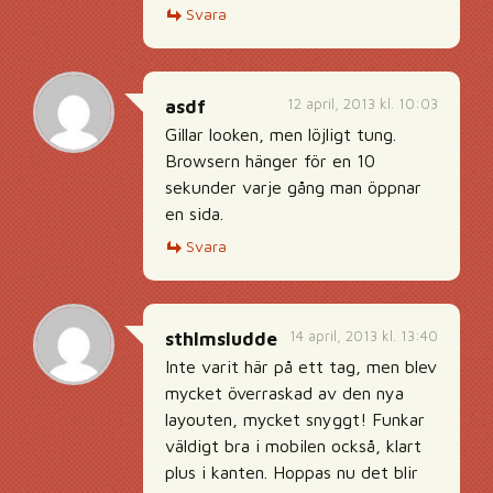
Svara
12 april, 2013 kl. 10:03
asdf
Gillar looken, men löjligt tung.
Browsern hänger för en 10
sekunder varje gång man öppnar
en sida.
Svara
14 april, 2013 kl. 13:40
sthlmsludde
Inte varit här på ett tag, men blev
mycket överraskad av den nya
layouten, mycket snyggt! Funkar
väldigt bra i mobilen också, klart
plus i kanten. Hoppas nu det blir