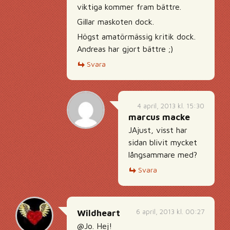
viktiga kommer fram bättre.
Gillar maskoten dock.
Högst amatörmässig kritik dock.
Andreas har gjort bättre ;)
Svara
4 april, 2013 kl. 15:30
marcus macke
JAjust, visst har
sidan blivit mycket
långsammare med?
Svara
6 april, 2013 kl. 00:27
Wildheart
@Jo. Hej!