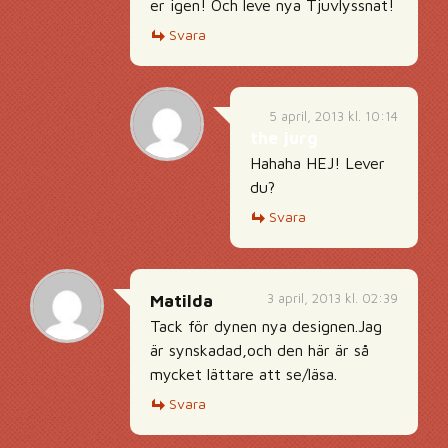
er igen! Och leve nya Tjuvlyssnat!
Svara
5 april, 2013 kl. 10:14
the jurg
Hahaha HEJ! Lever
du?
Svara
3 april, 2013 kl. 02:39
Matilda
Tack för dynen nya designen.Jag
är synskadad,och den här är så
mycket lättare att se/läsa.
Svara