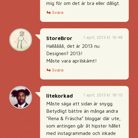
mig för om det är bra eller dåligt.
Svara
1 april, 2013 kl. 16:48
StoreBror
Hallåååå, det är 2013 nu.
Designen? 2013!
Måste vara aprilskämt!
Svara
1 april, 2013 kl. 18:10
litekorkad
Måste säga att sidan är snygg.
Betydligt bättre än många andra
”Rena & Fräscha” bloggar där ute,
som antingen går åt hipster hållet
med instagrammade och inkade