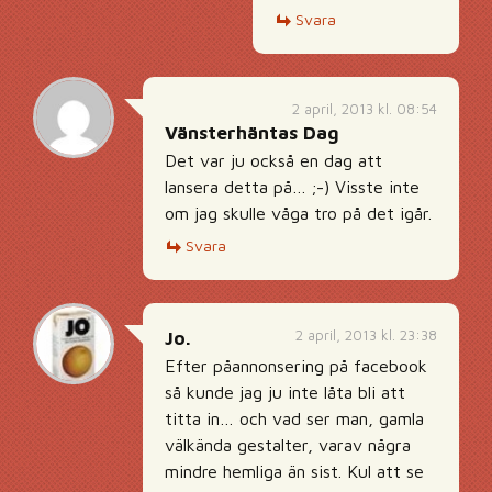
Svara
2 april, 2013 kl. 08:54
Vänsterhäntas Dag
Det var ju också en dag att
lansera detta på… ;-) Visste inte
om jag skulle våga tro på det igår.
Svara
2 april, 2013 kl. 23:38
Jo.
Efter påannonsering på facebook
så kunde jag ju inte låta bli att
titta in… och vad ser man, gamla
välkända gestalter, varav några
mindre hemliga än sist. Kul att se