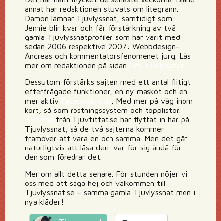
annat har redaktionen stuvats om litegrann.
Damon lämnar Tjuvlyssnat, samtidigt som
Jennie blir kvar och får förstärkning av två
gamla Tjuvlyssnatprofiler som har varit med
sedan 2006 respektive 2007: Webbdesign-
Andreas och kommentatorsfenomenet jurg. Läs
mer om redaktionen på sidan
Om Tjuvlyssnat
.
Dessutom förstärks sajten med ett antal flitigt
efterfrågade funktioner, en ny maskot och en
mer aktiv
Facebook-sida
. Med mer på väg inom
kort, så som röstningssystem och topplistor.
Bilderna
från Tjuvtittat.se har flyttat in här på
Tjuvlyssnat, så de två sajterna kommer
framöver att vara en och samma. Men det går
naturligtvis att läsa dem var för sig ändå för
den som föredrar det.
Mer om allt detta senare. För stunden nöjer vi
oss med att säga hej och välkommen till
Tjuvlyssnat.se – samma gamla Tjuvlyssnat men i
nya kläder!