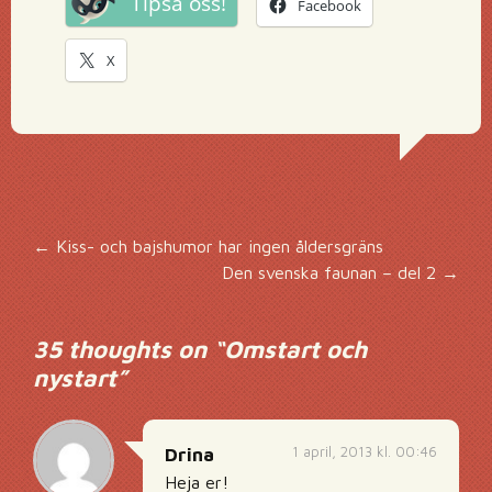
Tipsa oss!
Facebook
X
Inläggsnavigering
←
Kiss- och bajshumor har ingen åldersgräns
Den svenska faunan – del 2
→
35 thoughts on “
Omstart och
nystart
”
1 april, 2013 kl. 00:46
Drina
Heja er!