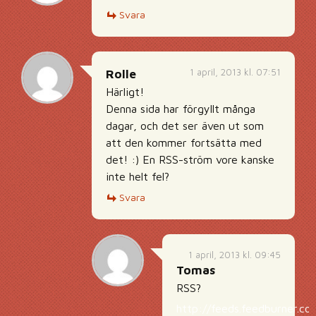
Svara
1 april, 2013 kl. 07:51
Rolle
Härligt!
Denna sida har förgyllt många
dagar, och det ser även ut som
att den kommer fortsätta med
det! :) En RSS-ström vore kanske
inte helt fel?
Svara
1 april, 2013 kl. 09:45
Tomas
RSS?
http://feeds.feedburner.co