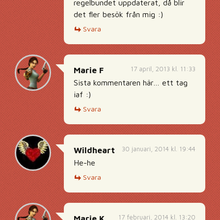
regelbundet uppdaterat, då blir
det fler besök från mig :)
Svara
17 april, 2013 kl. 11:33
Marie F
Sista kommentaren här… ett tag
iaf :)
Svara
30 januari, 2014 kl. 19:44
Wildheart
He-he
Svara
17 februari, 2014 kl. 13:20
Marie K