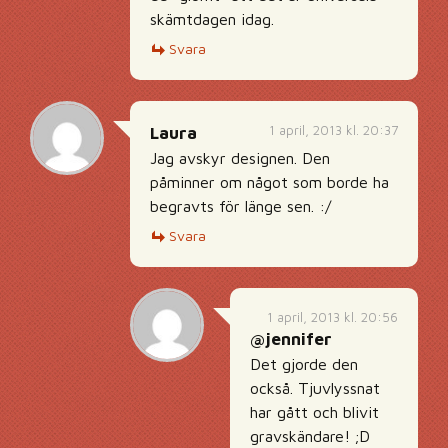
skämtdagen idag.
Svara
1 april, 2013 kl. 20:37
Laura
Jag avskyr designen. Den
påminner om något som borde ha
begravts för länge sen. :/
Svara
1 april, 2013 kl. 20:56
@jennifer
Det gjorde den
också. Tjuvlyssnat
har gått och blivit
gravskändare! ;D