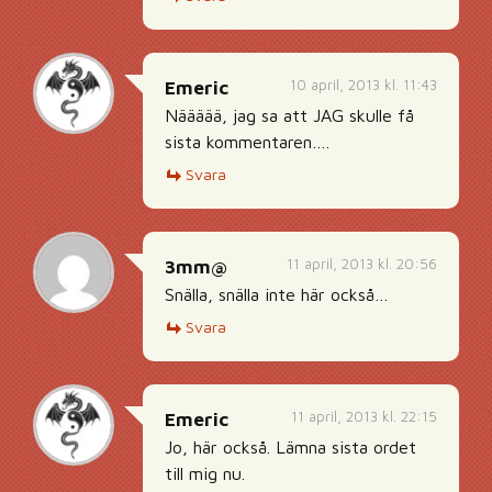
10 april, 2013 kl. 11:43
Emeric
Näääää, jag sa att JAG skulle få
sista kommentaren….
Svara
11 april, 2013 kl. 20:56
3mm@
Snälla, snälla inte här också…
Svara
11 april, 2013 kl. 22:15
Emeric
Jo, här också. Lämna sista ordet
till mig nu.