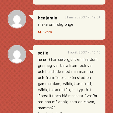
31 mars, 2007 kl. 19:24
benjamin
snaka om rolig unge
Svara
1 april, 2007 kl. 16:16
sofie
haha :) har själv gjort en lika dum
grej. jag var bara liten, och var
och handlade med min mamma,
och framför oss i kön stod en
gammal dam, väldigt sminkad, i
väldigt starka färger. typ rött
läppstift och blå mascara. ”varför
har hon målat sig som en clown,
mamma?”