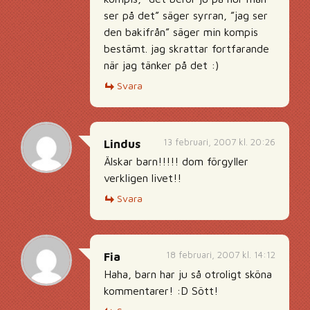
ser på det” säger syrran, ”jag ser
den bakifrån” säger min kompis
bestämt. jag skrattar fortfarande
när jag tänker på det :)
Svara
13 februari, 2007 kl. 20:26
Lindus
Älskar barn!!!!! dom förgyller
verkligen livet!!
Svara
18 februari, 2007 kl. 14:12
Fia
Haha, barn har ju så otroligt sköna
kommentarer! :D Sött!