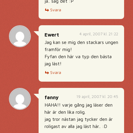
ja.. säg det :P
Svara
4 april, 2007 kl. 21:22
Ewert
Jag kan se mig den stackars ungen
framför mig!
Fyfan den här va typ den bästa
jag läst!
Svara
19 april, 2007 kl. 20:45
fanny
HAHA!! varje gång jag läser den
här är den lika rolig.
jag tror nästan jag tycker den är
roligast av alla jag läst här.. :D