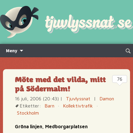
Hoppa
Sök
Meny
till
efte
innehåll
Möte med det vilda, mitt
76
på Södermalm!
16 juli, 2006 (20:43)
|
Tjuvlyssnat
|
Damon
Etiketter:
Barn
·
Kollektivtrafik
·
Stockholm
Gröna linjen, Medborgarplatsen