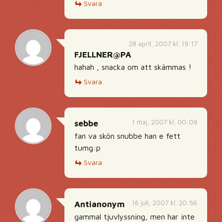
Svara
28 april, 2007 kl. 19:17
FJELLNER@PA
hahah , snacka om att skämmas !
Svara
1 maj, 2007 kl. 00:09
sebbe
fan va skön snubbe han e fett
tumg:p
Svara
16 juli, 2007 kl. 20:56
Antianonym
gammal tjuvlyssning, men har inte