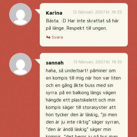
12 februari, 2007 kl. 18:25
Karina
Bästa. :D Har inte skrattat så här
på länge. Respekt till ungen.
Svara
13 februari, 2007 kl. 19:33
sannah
haha, så underbart! påminer om
en kompis till mig när hon var liten
och en gång åkte buss med sin
syrra. på en balkong längs vägen
hängde ett plastskelett och min
kompis säger till storasyster att
hon tycker den är läskig, ”jo men
den är ju inte riktig” säger syrran,
”den är ändå läskig” säger min
kompis, ”det beror ju på hur man