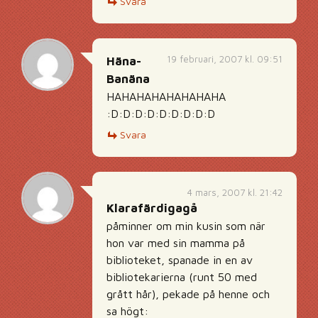
Svara
19 februari, 2007 kl. 09:51
Häna-
Banäna
HAHAHAHAHAHAHAHA
:D:D:D:D:D:D:D:D:D
Svara
4 mars, 2007 kl. 21:42
Klarafärdigagå
påminner om min kusin som när
hon var med sin mamma på
biblioteket, spanade in en av
bibliotekarierna (runt 50 med
grått hår), pekade på henne och
sa högt: