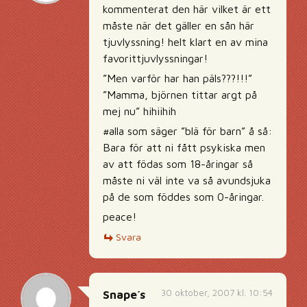
kommenterat den här vilket är ett
måste när det gäller en sån här
tjuvlyssning! helt klart en av mina
favorittjuvlyssningar!
”Men varför har han päls???!!!”
”Mamma, björnen tittar argt på
mej nu” hihiihih
#alla som säger ”blä för barn” å så:
Bara för att ni fått psykiska men
av att födas som 18-åringar så
måste ni väl inte va så avundsjuka
på de som föddes som 0-åringar.
peace!
Svara
30 oktober, 2007 kl. 10:54
Snape´s