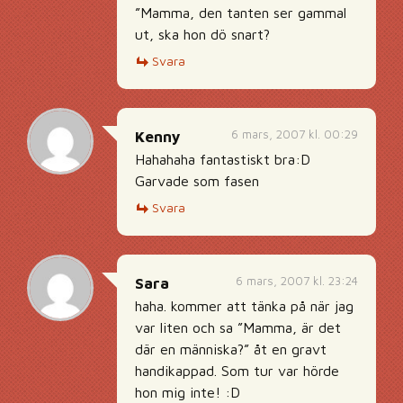
”Mamma, den tanten ser gammal
ut, ska hon dö snart?
Svara
6 mars, 2007 kl. 00:29
Kenny
Hahahaha fantastiskt bra:D
Garvade som fasen
Svara
6 mars, 2007 kl. 23:24
Sara
haha. kommer att tänka på när jag
var liten och sa ”Mamma, är det
där en människa?” åt en gravt
handikappad. Som tur var hörde
hon mig inte! :D