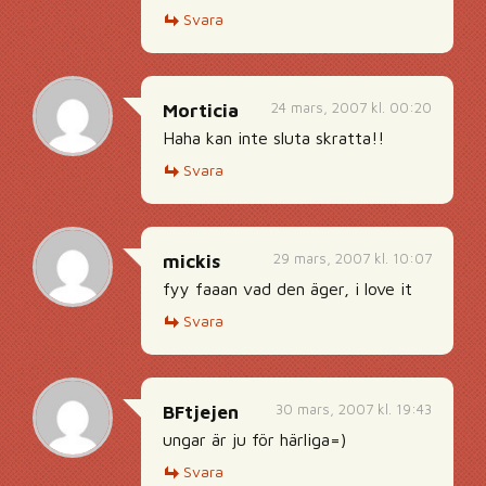
Svara
24 mars, 2007 kl. 00:20
Morticia
Haha kan inte sluta skratta!!
Svara
29 mars, 2007 kl. 10:07
mickis
fyy faaan vad den äger, i love it
Svara
30 mars, 2007 kl. 19:43
BFtjejen
ungar är ju för härliga=)
Svara