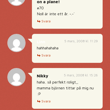
on a plane!
#70
Noll är inte ett år. -.-`
Svara
5 mars, 2008 kl. 11:29
Linn
hahhahahaha
Svara
5 mars, 2008 kl. 15:26
Nikky
haha.. så perfekt roligt,,
mamma björnen tittar på mig nu
:P
Svara