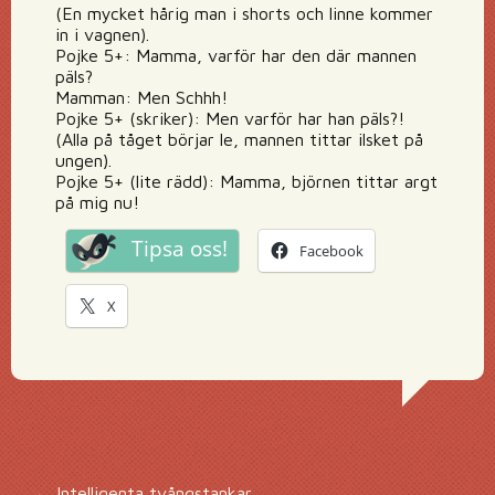
(En mycket hårig man i shorts och linne kommer
in i vagnen).
Pojke 5+: Mamma, varför har den där mannen
päls?
Mamman: Men Schhh!
Pojke 5+ (skriker): Men varför har han päls?!
(Alla på tåget börjar le, mannen tittar ilsket på
ungen).
Pojke 5+ (lite rädd): Mamma, björnen tittar argt
på mig nu!
Tipsa oss!
Facebook
X
←
Intelligenta tvångstankar