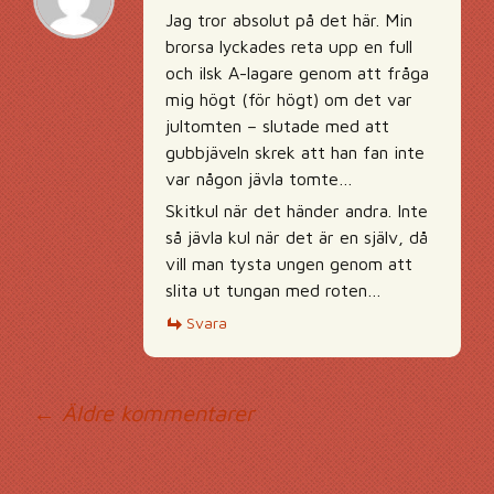
Jag tror absolut på det här. Min
brorsa lyckades reta upp en full
och ilsk A-lagare genom att fråga
mig högt (för högt) om det var
jultomten – slutade med att
gubbjäveln skrek att han fan inte
var någon jävla tomte…
Skitkul när det händer andra. Inte
så jävla kul när det är en själv, då
vill man tysta ungen genom att
slita ut tungan med roten…
Svara
Kommentarsnavig
← Äldre kommentarer