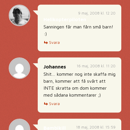
9 maj, 2008 kl. 12:20
Helikopterpiloten
Sanningen får man fårn små barn!
:)
Svara
16 maj, 2008 kl. 11:20
Johannes
Shit… kommer nog inte skaffa mig
barn, kommer att få svårt att
INTE skratta om dom kommer
med sådana kommentarer ;)
Svara
18 maj, 2008 kl. 15:59
Bambikill