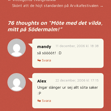
Inläggsnavigering
Skönt att de höjt standarden på Arvikafestivalen
→
76 thoughts on “
Möte med det vilda,
mitt på Södermalm!
”
11 december, 2006 kl. 18:38
mandy
så sööööt! :D
Svara
22 december, 2006 kl. 17:15
Alex
Ungar slänger ur sej allt söta saker
:P
Svara