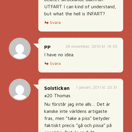
UTFART I can kind of understand,
but what the hell is INFART?
Svara
29 november, 2010 kl. 19:55
PP
I have no idea.
Svara
1 januari, 2011 kl. 20:31
Solstickan
#20 Thomas
Nu förstår jag inte alls… Det är
kanske inte världens artigaste
fras, men ”take a piss” betyder
faktiskt precis ”gå och pissa” på