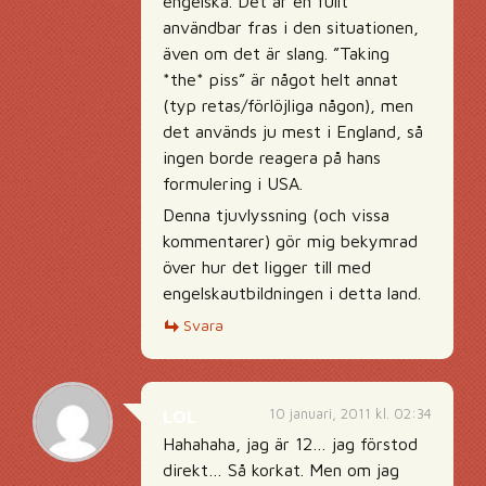
engelska. Det är en fullt
användbar fras i den situationen,
även om det är slang. ”Taking
*the* piss” är något helt annat
(typ retas/förlöjliga någon), men
det används ju mest i England, så
ingen borde reagera på hans
formulering i USA.
Denna tjuvlyssning (och vissa
kommentarer) gör mig bekymrad
över hur det ligger till med
engelskautbildningen i detta land.
Svara
10 januari, 2011 kl. 02:34
LOL
Hahahaha, jag är 12… jag förstod
direkt… Så korkat. Men om jag