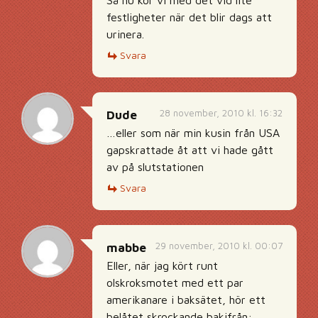
Så nu kör vi med det vid lite
festligheter när det blir dags att
urinera.
Svara
28 november, 2010 kl. 16:32
Dude
…eller som när min kusin från USA
gapskrattade åt att vi hade gått
av på slutstationen
Svara
29 november, 2010 kl. 00:07
mabbe
Eller, när jag kört runt
olskroksmotet med ett par
amerikanare i baksätet, hör ett
belåtet skrockande bakifrån: