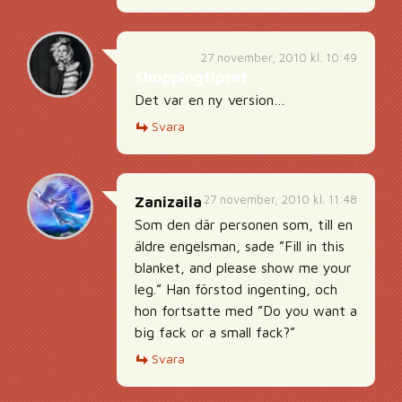
27 november, 2010 kl. 10:49
Shoppingtipset
Det var en ny version…
Svara
27 november, 2010 kl. 11:48
Zanizaila
Som den där personen som, till en
äldre engelsman, sade ”Fill in this
blanket, and please show me your
leg.” Han förstod ingenting, och
hon fortsatte med ”Do you want a
big fack or a small fack?”
Svara