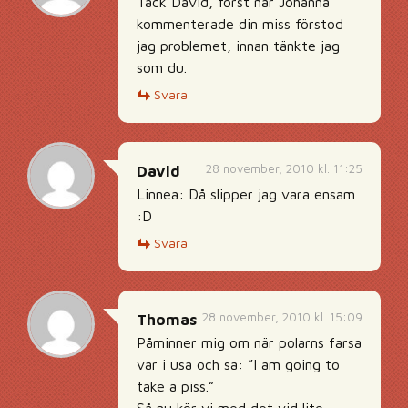
Tack David, först när Johanna
kommenterade din miss förstod
jag problemet, innan tänkte jag
som du.
Svara
28 november, 2010 kl. 11:25
David
Linnea: Då slipper jag vara ensam
:D
Svara
28 november, 2010 kl. 15:09
Thomas
Påminner mig om när polarns farsa
var i usa och sa: ”I am going to
take a piss.”