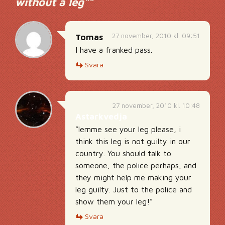
without a leg"
”
27 november, 2010 kl. 09:51
Tomas
I have a franked pass.
Svara
27 november, 2010 kl. 10:48
Astarkvedja
”lemme see your leg please, i
think this leg is not guilty in our
country. You should talk to
someone, the police perhaps, and
they might help me making your
leg guilty. Just to the police and
show them your leg!”
Svara