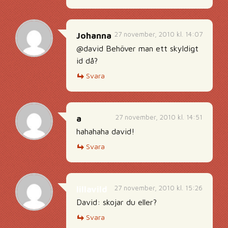
27 november, 2010 kl. 14:07
Johanna
@david Behöver man ett skyldigt
id då?
Svara
27 november, 2010 kl. 14:51
a
hahahaha david!
Svara
27 november, 2010 kl. 15:26
lillavild
David: skojar du eller?
Svara