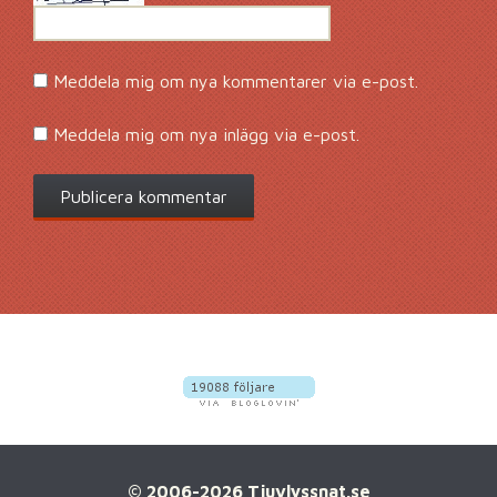
Meddela mig om nya kommentarer via e-post.
Meddela mig om nya inlägg via e-post.
© 2006-2026 Tjuvlyssnat.se