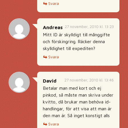
Svara
27 november, 2010 kl. 13:23
Andreas
Mitt ID är skylldigt till månggifte
och förskingring. Räcker denna
skylldighet till expediten?
Svara
27 november, 2010 kl. 13:46
David
Betalar man med kort och ej
pinkod, så måste man skriva under
kvitto, då brukar man behöva id-
handlingar, för att visa att man är
den man är. Så inget konstigt alls
Svara