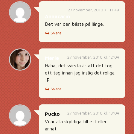
27 november, 2010 kl. 11:49
Annacarin
Det var den bästa på länge.
Svara
27 november, 2010 kl. 12:04
Maria
Haha, det värsta är att det tog
ett tag innan jag insåg det roliga.
:P
Svara
27 november, 2010 kl. 13:04
Pucko
Vi är alla skyldiga till ett eller
annat.