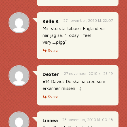
27 november, 2010 kl. 22:07
Kelle K
Min största tabbe i England var
när jag sa: ”Today I feel
very….pigg”.
Svara
27 november, 2010 kl. 23:19
Dexter
#14 David: Du ska ha cred som
erkänner missen! :)
Svara
28 november, 2010 kl. 00:48
Linnea