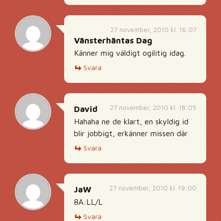
27 november, 2010 kl. 16:07
Vänsterhäntas Dag
Känner mig väldigt ogilitig idag.
Svara
27 november, 2010 kl. 18:05
David
Hahaha ne de klart, en skyldig id
blir jobbigt, erkänner missen där
Svara
27 november, 2010 kl. 19:00
JaW
8A:LL/L
Svara