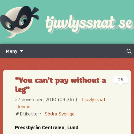
Hoppa
Sök
Meny
till
efte
innehåll
"You can't pay without a
26
leg"
27 november, 2010 (09:36)
|
Tjuvlyssnat
|
Jennie
Etiketter:
Södra Sverige
Pressbyrån Centralen, Lund