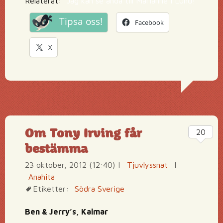
Relaterat:
”Jag kan se ända till Marianne i Lund!”
Tipsa oss!
Facebook
X
Om Tony Irving får
20
bestämma
23 oktober, 2012 (12:40)
|
Tjuvlyssnat
|
Anahita
Etiketter:
Södra Sverige
Ben & Jerry’s, Kalmar