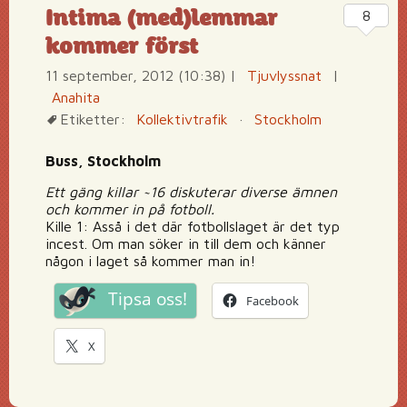
Intima (med)lemmar
8
kommer först
11 september, 2012 (10:38)
|
Tjuvlyssnat
|
Anahita
Etiketter:
Kollektivtrafik
·
Stockholm
Buss, Stockholm
Ett gäng killar ~16 diskuterar diverse ämnen
och kommer in på fotboll.
Kille 1: Asså i det där fotbollslaget är det typ
incest. Om man söker in till dem och känner
någon i laget så kommer man in!
Tipsa oss!
Facebook
X