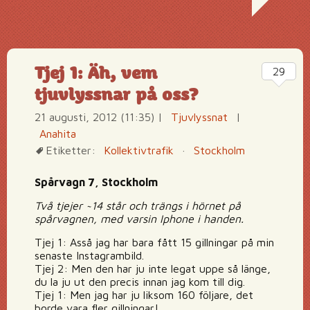
Tjej 1: Äh, vem
29
tjuvlyssnar på oss?
21 augusti, 2012 (11:35)
|
Tjuvlyssnat
|
Anahita
Etiketter:
Kollektivtrafik
·
Stockholm
Spårvagn 7, Stockholm
Två tjejer ~14 står och trängs i hörnet på
spårvagnen, med varsin Iphone i handen.
Tjej 1: Asså jag har bara fått 15 gillningar på min
senaste Instagrambild.
Tjej 2: Men den har ju inte legat uppe så länge,
du la ju ut den precis innan jag kom till dig.
Tjej 1: Men jag har ju liksom 160 följare, det
borde vara fler gillningar!