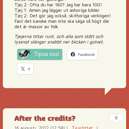
Tjej 2: Ofta du har 160? Jag har bara 100!
Tjej 1: Amen jag lägger ut ashoriga bilder.
Tjej 2: Det gör jag också, skithoriga verkligen!
Fast det kanske man inte ska säga så högt där
det är massor av folk.
Tjejerna tittar runt, och alla som stått och
lyssnat slänger snabbt ner blicken i golvet.
Tipsa oss!
Facebook
X
After the credits?
9
16 augusti, 2012 (12:58)
|
Tjuvtittat
|