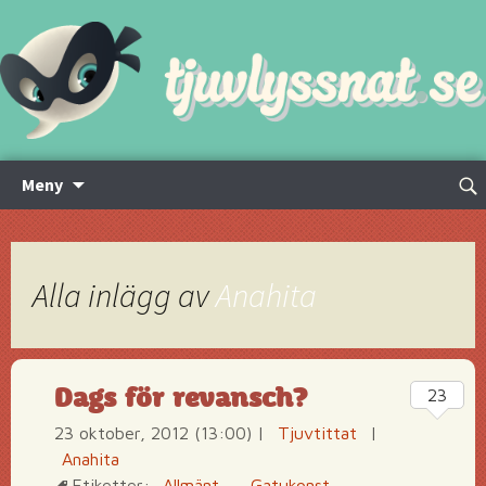
Hoppa
Sök
Meny
till
efte
innehåll
Alla inlägg av
Anahita
Dags för revansch?
23
23 oktober, 2012 (13:00)
|
Tjuvtittat
|
Anahita
Etiketter:
Allmänt
·
Gatukonst