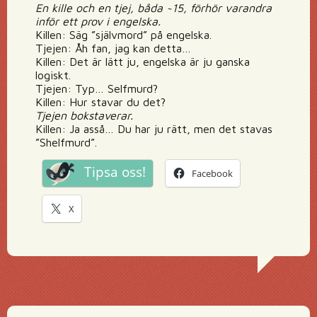
En kille och en tjej, båda ~15, förhör varandra
inför ett prov i engelska.
Killen: Säg ”självmord” på engelska.
Tjejen: Åh fan, jag kan detta…
Killen: Det är lätt ju, engelska är ju ganska
logiskt.
Tjejen: Typ… Selfmurd?
Killen: Hur stavar du det?
Tjejen bokstaverar.
Killen: Ja asså… Du har ju rätt, men det stavas
”Shelfmurd”.
Tipsa oss!
Facebook
X