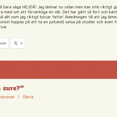
ll bara säga HEJDÅ! Jag lämnar nu sidan men kan inte riktigt gå
ra med om att förverkliga en idé. Det har gått så fort och känts
på allt som jag riktigt börjar fatta! Anledningen till att jag läm
gonsin hoppas på att ta en jurkand) satsa på studier och även få
iva.
book
X
 sure?”
vlyssnat
|
Gloria