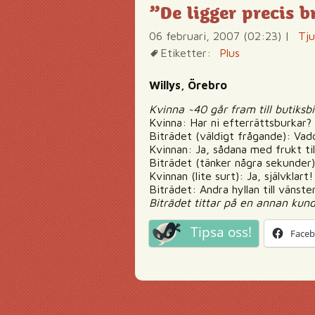
”De ligger precis
06 februari, 2007 (02:23)
|
Tju
Etiketter:
Plus
Willys, Örebro
Kvinna ~40 går fram till butiksb
Kvinna: Har ni efterrättsburkar?
Biträdet (väldigt frågande): Vad
Kvinnan: Ja, sådana med frukt ti
Biträdet (tänker några sekunder
Kvinnan (lite surt): Ja, självklart!
Biträdet: Andra hyllan till vänste
Biträdet tittar på en annan kun
Tipsa oss!
Face