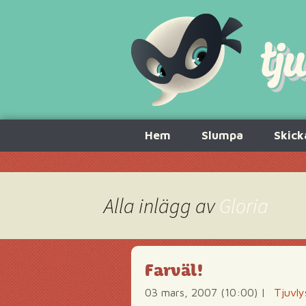
Hoppa
Hem
Slumpa
Skick
till
innehåll
Alla inlägg av
Gloria
Farväl!
03 mars, 2007 (10:00)
|
Tjuvly