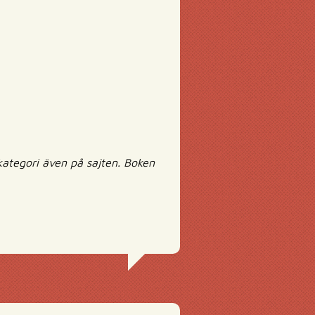
kategori även på sajten. Boken