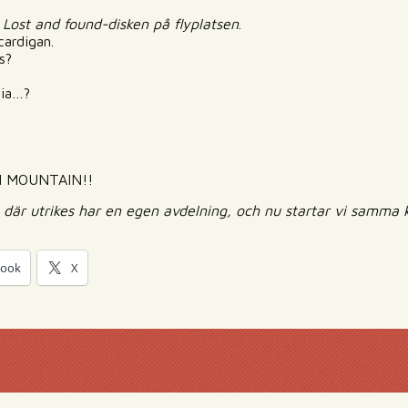
 Lost and found-disken på flyplatsen
.
cardigan.
s?
ria…?
IN MOUNTAIN!!
 där utrikes har en egen avdelning, och nu startar vi samma 
book
X