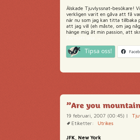
Älskade Tjuvlyssnat-besökare! Vi
verkligen varit en gåva att få va
när nu som jag kan titta tillbaka 
att jag vill (eh måste, om jag nå
hänge mig åt min passion, att skr
Farväl!
Fortsätt läsa
→
Tipsa oss!
Face
”Are you mountain
19 februari, 2007 (00:45)
|
Tju
Etiketter:
Utrikes
JFK, New York