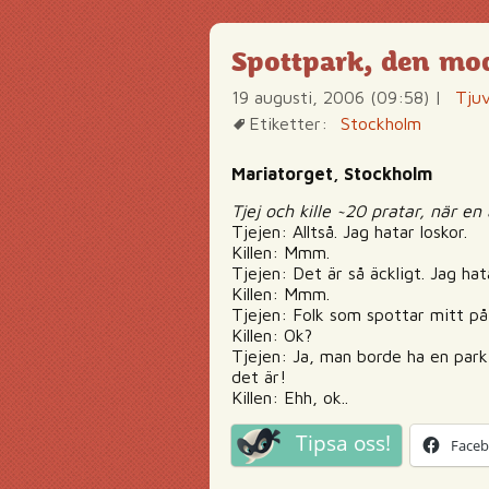
Spottpark, den mo
19 augusti, 2006 (09:58)
|
Tjuv
Etiketter:
Stockholm
Mariatorget, Stockholm
Tjej och kille ~20 pratar, när en
Tjejen: Alltså. Jag hatar loskor.
Killen: Mmm.
Tjejen: Det är så äckligt. Jag ha
Killen: Mmm.
Tjejen: Folk som spottar mitt på
Killen: Ok?
Tjejen: Ja, man borde ha en park 
det är!
Killen: Ehh, ok..
Tipsa oss!
Face