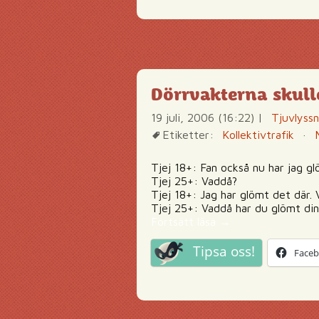
Dörrvakterna skulle 
19 juli, 2006 (16:22)
|
Tjuvlyss
Etiketter:
Kollektivtrafik
·
Tjej 18+: Fan också nu har jag gl
Tjej 25+: Vaddå?
Tjej 18+: Jag har glömt det där.
Tjej 25+: Vaddå har du glömt din
Dörrvakterna skulle i
Fortsätt läsa
→
Tipsa oss!
Face