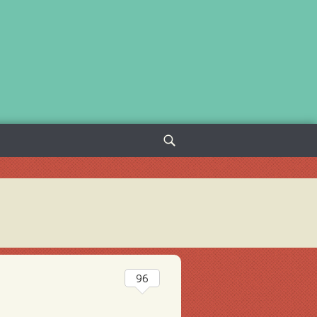
Sök
efter:
96