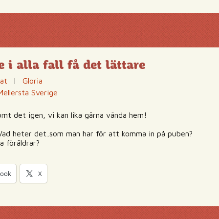
i alla fall få det lättare
nat
|
Gloria
Mellersta Sverige
ömt det igen, vi kan lika gärna vända hem!
 Vad heter det..som man har för att komma in på puben?
a föräldrar?
 alla fall få det lättare
book
X