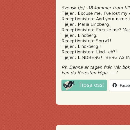
Svensk tjej ~18 kommer fram till
Tjejen: Excuse me, I’ve lost my 
Receptionisten: And your name i
Tjejen: Maria Lindberg.
Receptionisten: Excuse me? Ma
Tjejen: Lindberg.
Receptionisten: Sorry?!
Tjejen: Lind-berg!!
Receptionisten: Lind- eh?!
Tjejen: LINDBERG!! BERG AS 
Ps. Denna är tagen från vår bok
kan du förresten köpa
här
!
Tipsa oss!
Face