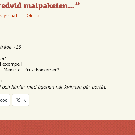
 bredvid matpaketen…”
vlyssnat
|
Gloria
iträde ~25
.
då?
ll exempel!
): Menar du fruktkonserver?
r!
d och himlar med ögonen när kvinnan går bortåt
.
book
X