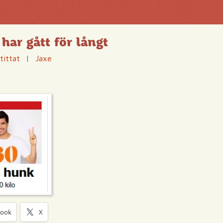
har gått för långt
tittat
|
Jaxe
book
X