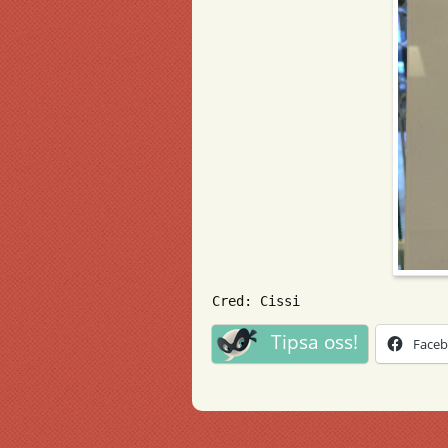
Cred: Cissi
Tipsa oss!
Face