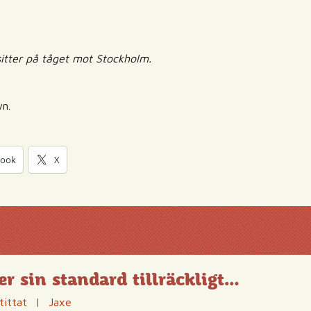
itter på tåget mot Stockholm.
wn.
book
X
 sin standard tillräckligt…
tittat
|
Jaxe