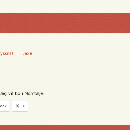
lyssnat
|
Jaxe
Jag vill bo i Norrtälje.
book
X