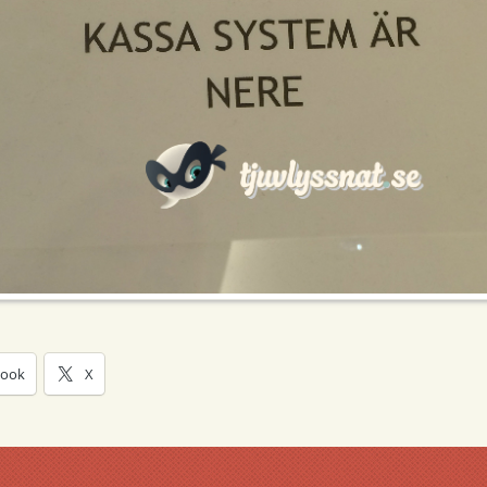
book
X