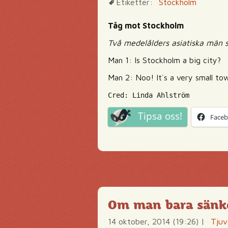
Etiketter:
Stockholm
Tåg mot Stockholm
Två medelålders asiatiska män s
Man 1: Is Stockholm a big city?
Man 2: Noo! It´s a very small to
Cred: Linda Ahlström
Tipsa oss!
Face
Om man bara sänker
14 oktober, 2014 (19:26)
|
Tjuv