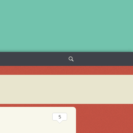
Sök
efter:
5