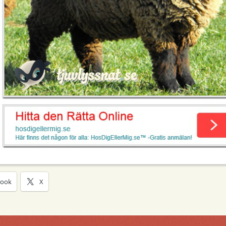
book
X