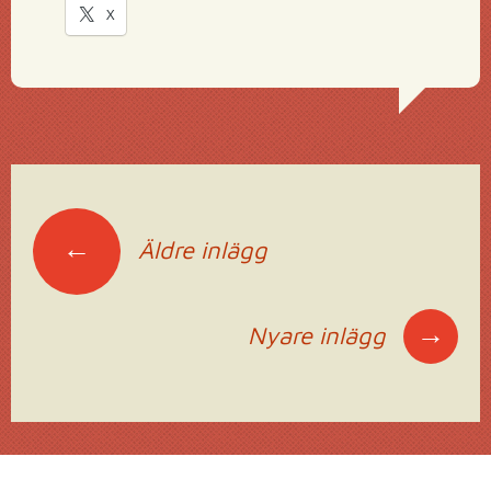
X
Inläggsnavigering
←
Äldre inlägg
→
Nyare inlägg