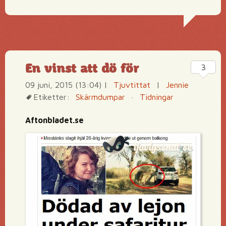
En vinst att dö för
3
09 juni, 2015 (13:04)
|
Tjuvtittat
|
Jennie
Etiketter:
Skärmdumpar
·
Tidningar
Aftonbladet.se