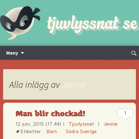
Hoppa
Sök
Meny
till
efte
innehåll
Alla inlägg av
Jennie
Man blir chockad!
1
12 juni, 2015 (17:44)
|
Tjuvlyssnat
|
Jennie
Etiketter:
Barn
·
Södra Sverige