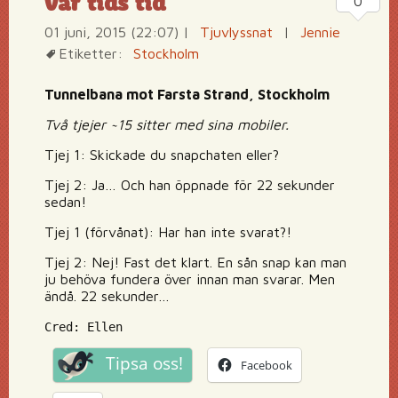
Vår tids tid
0
01 juni, 2015 (22:07)
|
Tjuvlyssnat
|
Jennie
Etiketter:
Stockholm
Tunnelbana mot Farsta Strand, Stockholm
Två tjejer ~15 sitter med sina mobiler.
Tjej 1: Skickade du snapchaten eller?
Tjej 2: Ja… Och han öppnade för 22 sekunder
sedan!
Tjej 1 (förvånat): Har han inte svarat?!
Tjej 2: Nej! Fast det klart. En sån snap kan man
ju behöva fundera över innan man svarar. Men
ändå. 22 sekunder…
Cred: Ellen
Tipsa oss!
Facebook