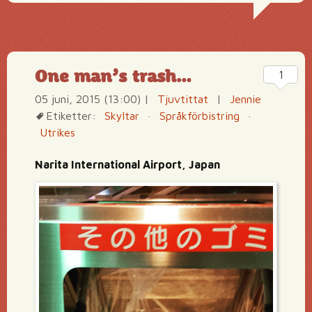
One man’s trash…
1
05 juni, 2015 (13:00)
|
Tjuvtittat
|
Jennie
Etiketter:
Skyltar
·
Språkförbistring
·
Utrikes
Narita International Airport, Japan