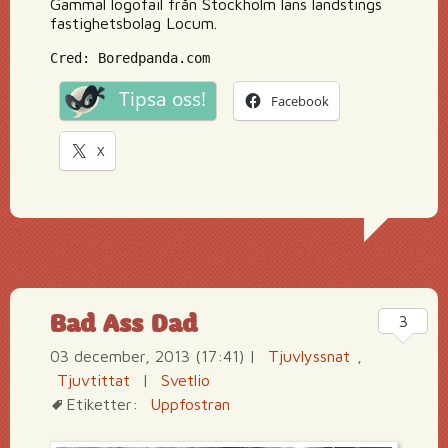
Gammal logofail från Stockholm läns landstings
fastighetsbolag Locum.
Cred: Boredpanda.com
Tipsa oss!
Facebook
X
Bad Ass Dad
3
03 december, 2013 (17:41)
|
Tjuvlyssnat
,
Tjuvtittat
|
Svetlio
Etiketter:
Uppfostran