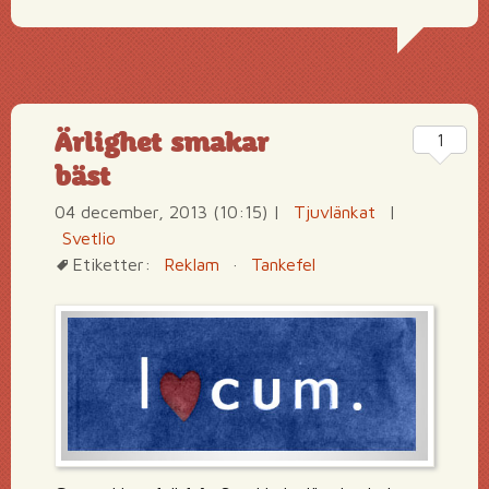
Ärlighet smakar
1
bäst
04 december, 2013 (10:15)
|
Tjuvlänkat
|
Svetlio
Etiketter:
Reklam
·
Tankefel