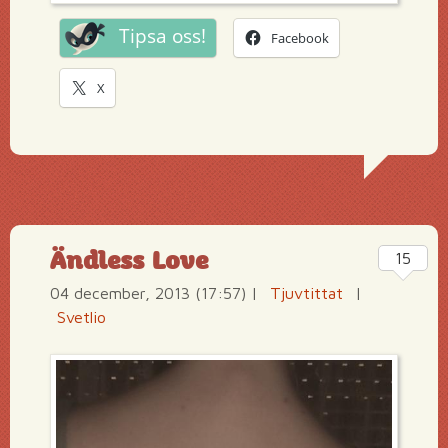
Tipsa oss!
Facebook
X
Ändless Love
15
04 december, 2013 (17:57)
|
Tjuvtittat
|
Svetlio