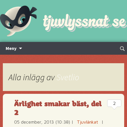
Hoppa
Sök
Meny
till
efte
innehåll
Alla inlägg av
Svetlio
Ärlighet smakar bäst, del
2
2
05 december, 2013 (10:38)
|
Tjuvlänkat
|