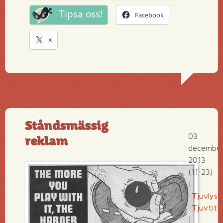
Tipsa oss!
Facebook
X
Ståndsmässig
03
reklam
december
2013
(11:23)
|
Tjuvlyss
Tjuvtitt
|