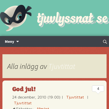
Hoppa
Sök
Meny
till
efte
innehåll
Alla inlägg av
Tjuvtittat
God jul!
4
24 december, 2010 (19:00)
|
Tjuvtittat
|
Tjuvtittat
Etiketter:
Allmänt