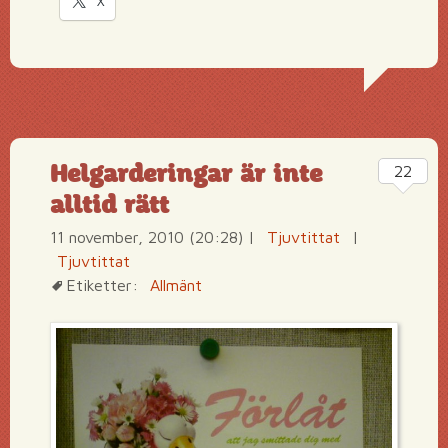
X
Helgarderingar är inte
22
alltid rätt
11 november, 2010 (20:28)
|
Tjuvtittat
|
Tjuvtittat
Etiketter:
Allmänt