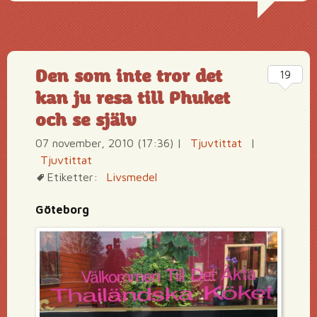
Den som inte tror det
19
kan ju resa till Phuket
och se själv
07 november, 2010 (17:36)
|
Tjuvtittat
|
Tjuvtittat
Etiketter:
Livsmedel
Göteborg