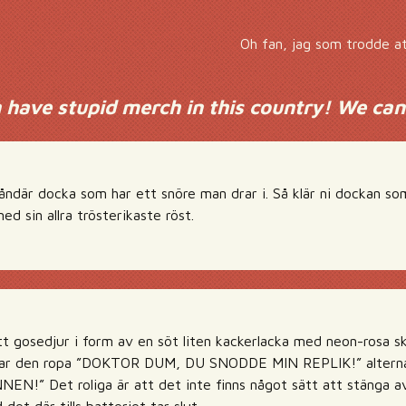
Oh fan, jag som trodde at
 have stupid merch in this country! We can
såndär docka som har ett snöre man drar i. Så klär ni dockan so
ed sin allra trösterikaste röst.
ett gosedjur i form av en söt liten kackerlacka med neon-rosa s
rjar den ropa ”DOKTOR DUM, DU SNODDE MIN REPLIK!” alte
” Det roliga är att det inte finns något sätt att stänga av 