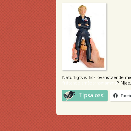
Naturligtvis fick ovanstående mi
frätande småbarnsmamma
? Njae
Tipsa oss!
Face