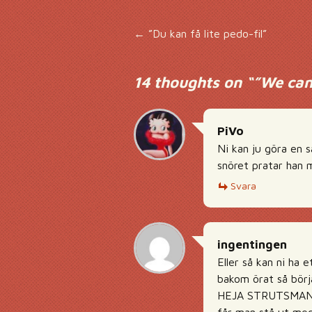
Inläggsnavigering
←
”Du kan få lite pedo-fil”
14 thoughts on “
”We can
PiVo
Ni kan ju göra en 
snöret pratar han m
Svara
ingentingen
Eller så kan ni ha 
bakom örat så bö
HEJA STRUTSMANNEN!