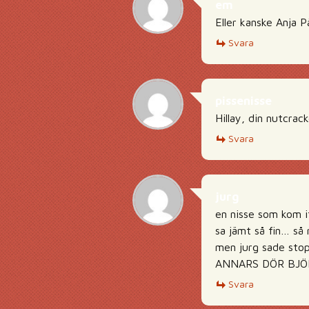
em
Eller kanske Anja 
Svara
pissenisse
Hillay, din nutcrac
Svara
jurg
en nisse som kom i
sa jämt så fin… så 
men jurg sade sto
ANNARS DÖR BJÖ
Svara