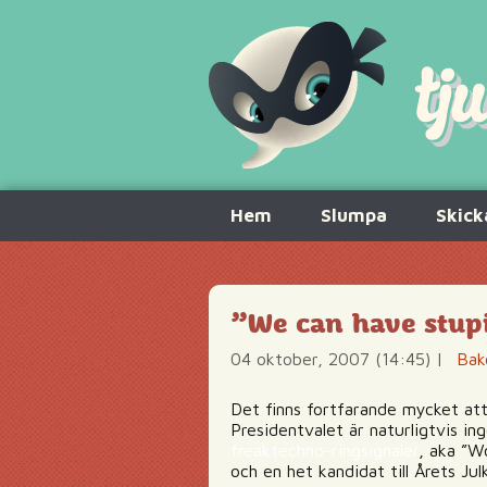
Hoppa
Hem
Slumpa
Skick
till
innehåll
”We can have stupi
04 oktober, 2007 (14:45)
|
Bak
Det finns fortfarande mycket att l
Presidentvalet är naturligtvis i
freaktechno-ringsignaler
, aka ”W
och en het kandidat till Årets Jul