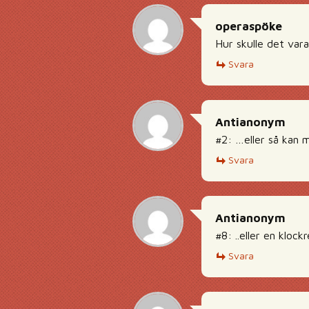
operaspöke
Hur skulle det vara
Svara
Antianonym
#2: …eller så kan m
Svara
Antianonym
#8: ..eller en kloc
Svara