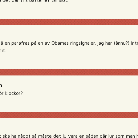
det där tills batteriet tar slut.
tså en parafras på en av Obamas ringsignaler. jag har (ännu?) in
it.
n
r klockor?
 ska ha något så måste det ju vara en sådan där lur som man h