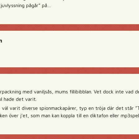
tjuvlyssning pågår” på…
n
packning med vaniljsås, mums fillibibblan. Vet dock inte vad d
l hade det varit.
väl varit diverse spionmackapärer, typ en tröja där det står ”
icken över j’et, som man kan koppla till en diktafon eller mp3spel