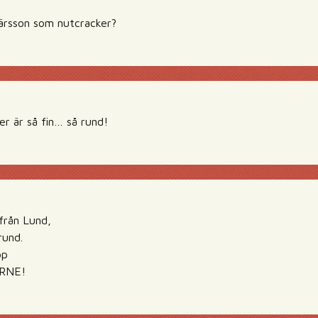
Pärsson som nutcracker?
ker är så fin… så rund!
från Lund,
rund.
pp
RNE!