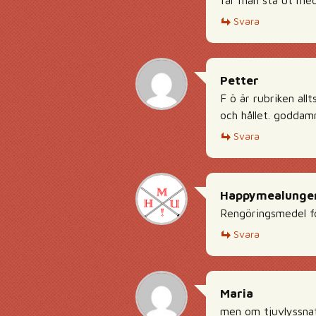
får man stå ut med 
Svara
Petter
F ö är rubriken all
och hållet. goddamn
Svara
Happymealunge
Rengöringsmedel fö
Svara
Maria
men om tjuvlyssnat