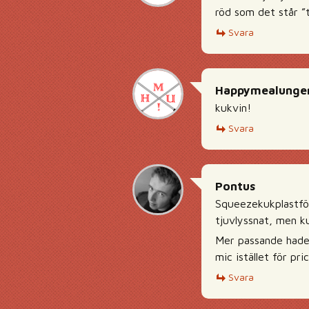
röd som det står ”
Svara
Happymealunge
kukvin!
Svara
Pontus
Squeezekukplastför
tjuvlyssnat, men ku
Mer passande hade 
mic istället för pr
Svara