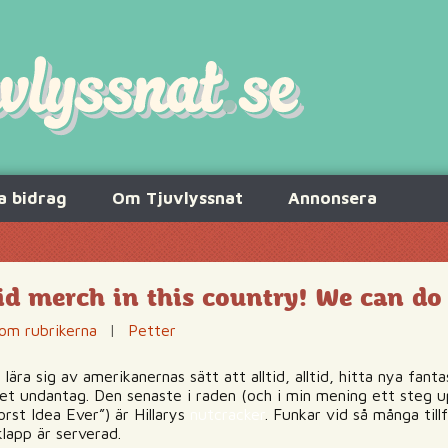
a bidrag
Om Tjuvlyssnat
Annonsera
d merch in this country! We can do
om rubrikerna
|
Petter
ära sig av amerikanernas sätt att alltid, alltid, hitta nya fant
nget undantag. Den senaste i raden (och i min mening ett steg 
orst Idea Ever”) är Hillarys
nutcracker
. Funkar vid så många till
klapp är serverad.