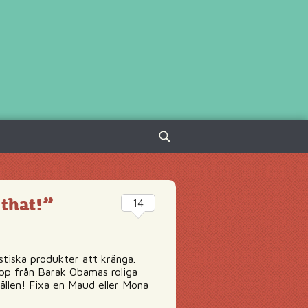
Sök
efter:
 that!”
14
astiska produkter att kränga.
upp från Barak Obamas roliga
fällen! Fixa en Maud eller Mona