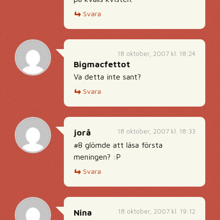
Svara
18 oktober, 2007 kl. 18:24
Bigmacfettot
Va detta inte sant?
Svara
18 oktober, 2007 kl. 18:33
jorå
#8 glömde att läsa första
meningen? :P
Svara
18 oktober, 2007 kl. 19:12
Nina