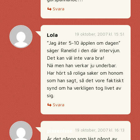
Svara
19 oktober, 2007 kl. 15:51
Lola
”Jag äter 5-10 äpplen om dagen”
säger Ranelid i den där intervjun.
Det kan väl inte vara bra!
Nä men han verkar ju underbar.
Har hört så roliga saker om honom
som han sagt, så det vore faktiskt
synd om ha verkligen tog livet av
sig.
Svara
19 oktober, 2007 kl. 16:13
pissenisse
Är det någon som läst något av