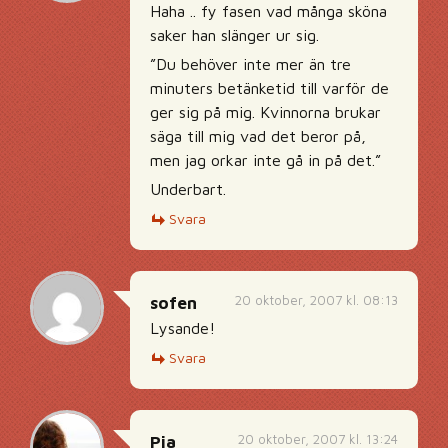
Haha .. fy fasen vad många sköna
saker han slänger ur sig.
”Du behöver inte mer än tre
minuters betänketid till varför de
ger sig på mig. Kvinnorna brukar
säga till mig vad det beror på,
men jag orkar inte gå in på det.”
Underbart.
Svara
20 oktober, 2007 kl. 08:13
sofen
Lysande!
Svara
20 oktober, 2007 kl. 13:24
Pia