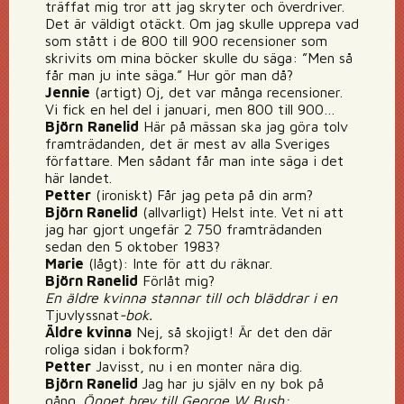
träffat mig tror att jag skryter och överdriver.
Det är väldigt otäckt. Om jag skulle upprepa vad
som stått i de 800 till 900 recensioner som
skrivits om mina böcker skulle du säga: ”Men så
får man ju inte säga.” Hur gör man då?
Jennie
(artigt) Oj, det var många recensioner.
Vi fick en hel del i januari, men 800 till 900…
Björn
Ranelid
Här på mässan ska jag göra tolv
framträdanden, det är mest av alla Sveriges
författare. Men sådant får man inte säga i det
här landet.
Petter
(ironiskt) Får jag peta på din arm?
Björn Ranelid
(allvarligt) Helst inte. Vet ni att
jag har gjort ungefär 2 750 framträdanden
sedan den 5 oktober 1983?
Marie
(lågt): Inte för att du räknar.
Björn Ranelid
Förlåt mig?
En äldre kvinna stannar till och bläddrar i en
Tjuvlyssnat
-bok.
Äldre kvinna
Nej, så skojigt! Är det den där
roliga sidan i bokform?
Petter
Javisst, nu i en monter nära dig.
Björn Ranelid
Jag har ju själv en ny bok på
gång.
Öppet brev till George W Bush: