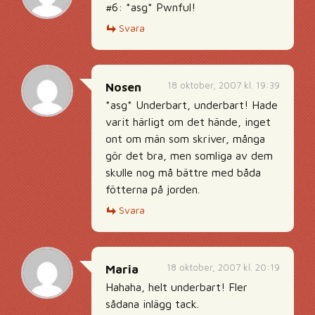
#6: *asg* Pwnful!
Svara
18 oktober, 2007 kl. 19:39
Nosen
*asg* Underbart, underbart! Hade
varit härligt om det hände, inget
ont om män som skriver, många
gör det bra, men somliga av dem
skulle nog må bättre med båda
fötterna på jorden.
Svara
18 oktober, 2007 kl. 20:19
Maria
Hahaha, helt underbart! Fler
sådana inlägg tack.