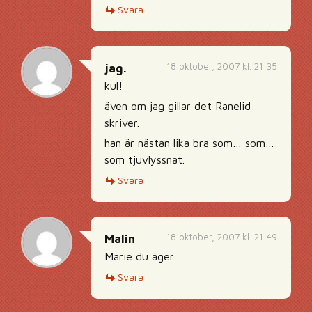
Svara
18 oktober, 2007 kl. 21:35
jag.
kul!
även om jag gillar det Ranelid
skriver.
han är nästan lika bra som… som…
som tjuvlyssnat.
Svara
18 oktober, 2007 kl. 21:49
Malin
Marie du äger
Svara