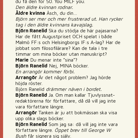
du få den för 50. You MILF you.
Den äldre kvinnan rodnar.
Äldre kvinna
Äsch, du din…
Björn ser mer och mer frustrerad ut. Han rycker
tag i den äldre kvinnans kavajslag.
Björn Ranelid
Ska du stödja de här pajasarna?
Har de fått Augustpriset OCH spelat i både
Malmö FF:s och Helsingborgs IF:s A-lag? Har de
jobbat som filosofilärare? Kan de tala i tre
timmar om mina böcker utan manuskript?
Marie
Du menar inte ”sina”?
Björn
Ranelid
Nej, MINA böcker.
En arrangör kommer förbi.
Arrangör
Är det något problem? Jag hörde
höjda röster.
Björn Ranelid
drämmer näven i bordet.
Björn Ranelid
Ja. Om man kallar Tjuvlyssnat-
redaktörerna för författare, då då vill jag inte
vara författare längre.
Arrangör
Tanken är ju att bokmässan ska visa
upp olika slags böcker.
Björn Ranelid
Som jag sa: då vill jag inte vara
författare längre.
Öppet brev till George W
Bush
får signera sig själv.