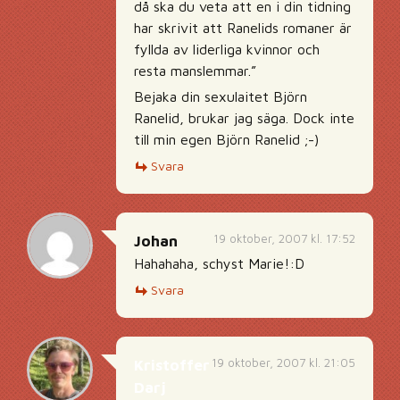
då ska du veta att en i din tidning
har skrivit att Ranelids romaner är
fyllda av liderliga kvinnor och
resta manslemmar.”
Bejaka din sexulaitet Björn
Ranelid, brukar jag säga. Dock inte
till min egen Björn Ranelid ;-)
Svara
19 oktober, 2007 kl. 17:52
Johan
Hahahaha, schyst Marie!:D
Svara
19 oktober, 2007 kl. 21:05
Kristoffer
Darj