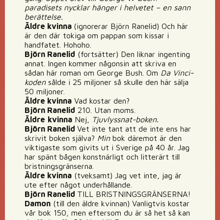
paradisets nycklar hänger i helvetet – en sann
berättelse.
Äldre kvinna
(ignorerar Björn Ranelid) Och här
är den där tokiga om pappan som kissar i
handfatet. Hohoho.
Björn Ranelid
(fortsätter) Den liknar ingenting
annat. Ingen kommer någonsin att skriva en
sådan här roman om George Bush. Om
Da Vinci-
koden
sålde i 25 miljoner så skulle den här sälja
50 miljoner.
Äldre kvinna
Vad kostar den?
Björn Ranelid
210. Utan moms.
Äldre
kvinna
Nej,
Tjuvlyssnat-
boken.
Björn Ranelid
Vet inte tant att de inte ens har
skrivit boken själva?
Min
bok däremot är den
viktigaste som givits ut i Sverige på 40 år. Jag
har spänt bågen konstnärligt och litterärt till
bristningsgränserna.
Äldre kvinna
(tveksamt) Jag vet inte, jag är
ute efter något underhållande.
Björn Ranelid
TILL BRISTNINGSGRÄNSERNA!
Damon
(till den äldre kvinnan) Vanligtvis kostar
vår bok 150, men eftersom du är så het så kan