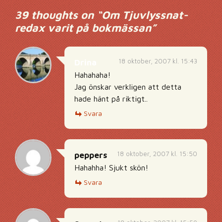
39 thoughts on “
Om Tjuvlyssnat-
redax varit på bokmässan
”
18 oktober, 2007 kl. 15:43
Drina
Hahahaha!
Jag önskar verkligen att detta
hade hänt på riktigt..
Svara
18 oktober, 2007 kl. 15:50
peppers
Hahahha! Sjukt skön!
Svara