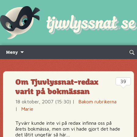
Hoppa
Sök
Meny
till
efte
innehåll
Om Tjuvlyssnat-redax
39
varit på bokmässan
18 oktober, 2007 (15:30)
|
Bakom rubrikerna
|
Marie
Tyvärr kunde inte vi på redax infinna oss på
årets bokmässa, men om vi hade gjort det hade
det låtit ungefär så här…