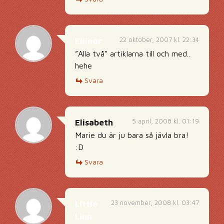
22 oktober, 2007 kl. 22:34
Ellinor
”Alla två” artiklarna till och med..
hehe
Svara
5 april, 2008 kl. 01:19
Elisabeth
Marie du är ju bara så jävla bra!
:D
Svara
23 november, 2008 kl. 03:47
Little
Linn