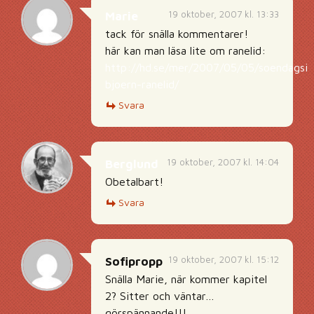
19 oktober, 2007 kl. 13:33
Marie
tack för snälla kommentarer!
här kan man läsa lite om ranelid:
http://hd.se/mer/2007/05/05/soendagsin
bjoern-ranelid/
Svara
19 oktober, 2007 kl. 14:04
Berglund
Obetalbart!
Svara
19 oktober, 2007 kl. 15:12
Sofipropp
Snälla Marie, när kommer kapitel
2? Sitter och väntar…
görspännande!!!