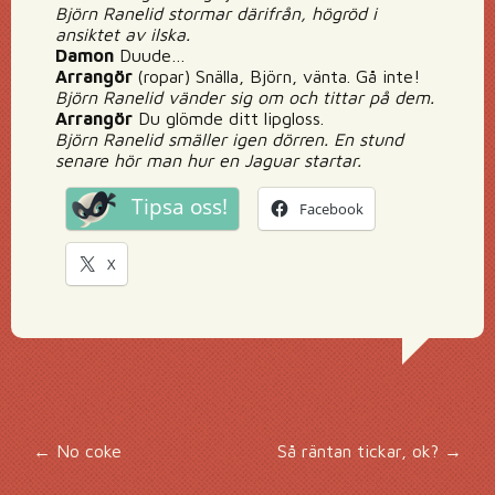
Björn Ranelid stormar därifrån, högröd i
ansiktet av ilska.
Damon
Duude…
Arrangör
(ropar) Snälla, Björn, vänta. Gå inte!
Björn Ranelid vänder sig om och tittar på dem.
Arrangör
Du glömde ditt lipgloss.
Björn Ranelid smäller igen dörren. En stund
senare hör man hur en Jaguar startar.
Tipsa oss!
Facebook
X
Inläggsnavigering
←
No coke
Så räntan tickar, ok?
→