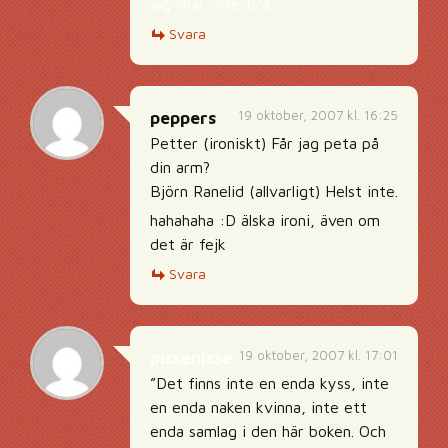
jag-mar-inte-bra
Svara
19 oktober, 2007 kl. 16:25
peppers
Petter (ironiskt) Får jag peta på
din arm?
Björn Ranelid (allvarligt) Helst inte.
hahahaha :D älska ironi, även om
det är fejk
Svara
19 oktober, 2007 kl. 17:01
pissenisse
”Det finns inte en enda kyss, inte
en enda naken kvinna, inte ett
enda samlag i den här boken. Och