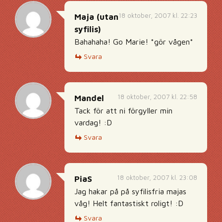
18 oktober, 2007 kl. 22:23
Maja (utan
syfilis)
Bahahaha! Go Marie! *gör vågen*
Svara
18 oktober, 2007 kl. 22:58
Mandel
Tack för att ni förgyller min
vardag! :D
Svara
18 oktober, 2007 kl. 23:08
PiaS
Jag hakar på på syfilisfria majas
våg! Helt fantastiskt roligt! :D
Svara