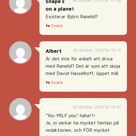
18 oktober, 2007 kl. 15:59
Snape´s
on a plane!
Existerar Björn Ranelid?
Svara
18 oktober, 2007 kl. 16:13
Albert
Är det inte för enkelt att driva
med Ranelid? Det är som att skoja
med David Hasselhoff, öppet mål.
Svara
18 oktober, 2007 kl. 16:47
Ellinor
”You MILF you” haha!!!
Ja, ni verkar ha mycket fantasi på
redaktionen, och FÖR mycket