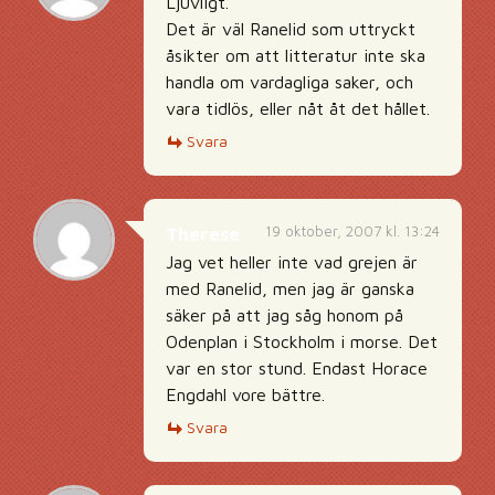
Ljuvligt.
Det är väl Ranelid som uttryckt
åsikter om att litteratur inte ska
handla om vardagliga saker, och
vara tidlös, eller nåt åt det hållet.
Svara
19 oktober, 2007 kl. 13:24
Therese
Jag vet heller inte vad grejen är
med Ranelid, men jag är ganska
säker på att jag såg honom på
Odenplan i Stockholm i morse. Det
var en stor stund. Endast Horace
Engdahl vore bättre.
Svara