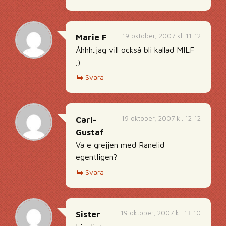
19 oktober, 2007 kl. 11:12
Marie F
Åhhh..jag vill också bli kallad MILF
;)
Svara
19 oktober, 2007 kl. 12:12
Carl-
Gustaf
Va e grejjen med Ranelid
egentligen?
Svara
19 oktober, 2007 kl. 13:10
Sister