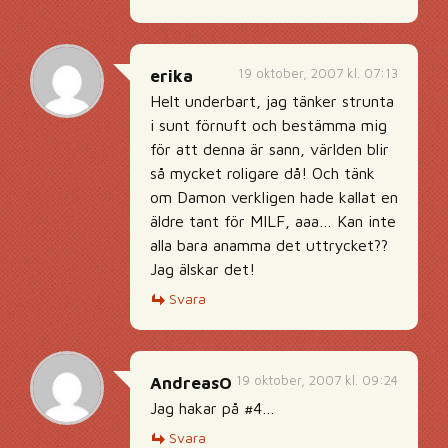
19 oktober, 2007 kl. 07:13
erika
Helt underbart, jag tänker strunta
i sunt förnuft och bestämma mig
för att denna är sann, världen blir
så mycket roligare då! Och tänk
om Damon verkligen hade kallat en
äldre tant för MILF, aaa… Kan inte
alla bara anamma det uttrycket??
Jag älskar det!
Svara
19 oktober, 2007 kl. 09:24
AndreasO
Jag hakar på #4…
Svara