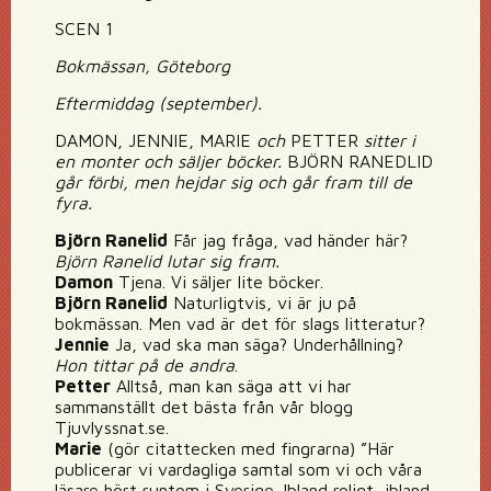
SCEN 1
Bokmässan, Göteborg
Eftermiddag (september).
DAMON, JENNIE, MARIE
och
PETTER
sitter i
en monter och säljer böcker.
BJÖRN RANEDLID
går förbi, men hejdar sig och går fram till de
fyra.
Björn Ranelid
Får jag fråga, vad händer här?
Björn Ranelid lutar sig fram.
Damon
Tjena. Vi säljer lite böcker.
Björn Ranelid
Naturligtvis, vi är ju på
bokmässan. Men vad är det för slags litteratur?
Jennie
Ja, vad ska man säga? Underhållning?
Hon tittar på de andra
.
Petter
Alltså, man kan säga att vi har
sammanställt det bästa från vår blogg
Tjuvlyssnat.se.
Marie
(gör citattecken med fingrarna) ”Här
publicerar vi vardagliga samtal som vi och våra
läsare hört runtom i Sverige. Ibland roligt, ibland