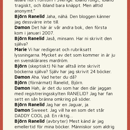
tragiskt, och ibland bara knäppt. Men alltid
anonymt.”
Björn
Ranelid
Jaha, nähä. Den bloggen känner
jag dessvärre inte till.
Damon
Det här är vår andra bok, den första
kom i januari 2007.
Björn Ranelid
Jaså, minsann. Har ni skrivit den
själva?
Marie
Vi har redigerat och rubriksatt
lyssningarna. Mycket av det som kommer in är ju
en svensklärares mardröm.
Björn
(skeptiskt) Ni har alltså inte skrivit
böckerna själva? Själv har jag skrivit 24 böcker.
Damon
Aha. Vad heter du då?
Björn
(förnärmat) Ranelid, Björn.
Damon
Hah, är det du som har den där jaggan
med registreringsskylten RANELID? Jag har fan
sett en sån bränna omkring på söder.
Björn
Ranelid
Jag har en Jaguar, ja.
Damon
Sweeet. Jag vill ha en som det står
DADDY COOL på. En riktig…
Björn
Ranelid
(avbryter) Mest känd är jag
emellertid för mina böcker. Människor som aldrig