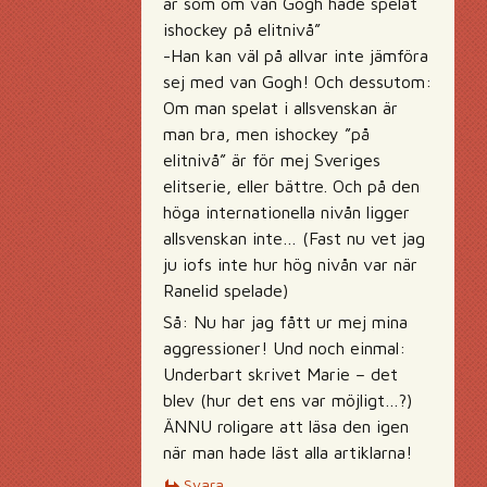
är som om van Gogh hade spelat
ishockey på elitnivå”
-Han kan väl på allvar inte jämföra
sej med van Gogh! Och dessutom:
Om man spelat i allsvenskan är
man bra, men ishockey ”på
elitnivå” är för mej Sveriges
elitserie, eller bättre. Och på den
höga internationella nivån ligger
allsvenskan inte… (Fast nu vet jag
ju iofs inte hur hög nivån var när
Ranelid spelade)
Så: Nu har jag fått ur mej mina
aggressioner! Und noch einmal:
Underbart skrivet Marie – det
blev (hur det ens var möjligt…?)
ÄNNU roligare att läsa den igen
när man hade läst alla artiklarna!
Svara