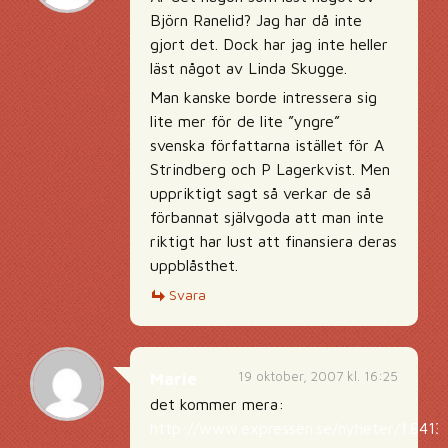
Björn Ranelid? Jag har då inte
gjort det. Dock har jag inte heller
läst något av Linda Skugge.
Man kanske borde intressera sig
lite mer för de lite ”yngre”
svenska författarna istället för A
Strindberg och P Lagerkvist. Men
uppriktigt sagt så verkar de så
förbannat självgoda att man inte
riktigt har lust att finansiera deras
uppblåsthet.
Svara
19 oktober, 2007 kl. 16:25
Marie
det kommer mera:
http://www.expressen.se/nyheter/1.84130