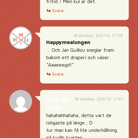
fritid..! Men kul är det.
Svara
18 oktober, 2007 kl. 17:09
Happymealungen
… Och Jan Guillou sneglar fram
bakom ett draperi och väser:
”Aaaeeegd!”
Svara
18 oktober, 2007 kl. 17:41
Maja aka
Syfilis
hahahahhahaha, detta vart de
roligaste på länge ; D
tur man kan få lite underhållning
på kvälls kvisten.