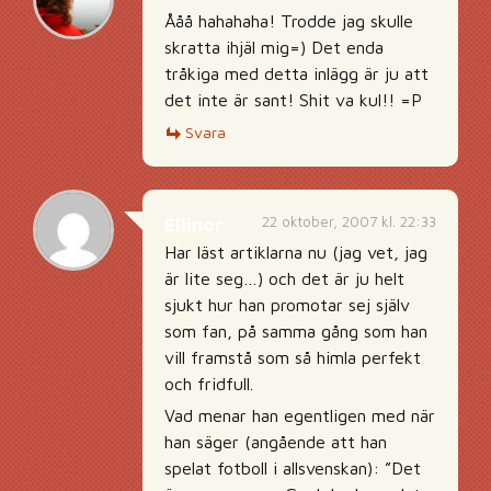
Ååå hahahaha! Trodde jag skulle
skratta ihjäl mig=) Det enda
tråkiga med detta inlägg är ju att
det inte är sant! Shit va kul!! =P
Svara
22 oktober, 2007 kl. 22:33
Ellinor
Har läst artiklarna nu (jag vet, jag
är lite seg…) och det är ju helt
sjukt hur han promotar sej själv
som fan, på samma gång som han
vill framstå som så himla perfekt
och fridfull.
Vad menar han egentligen med när
han säger (angående att han
spelat fotboll i allsvenskan): ”Det