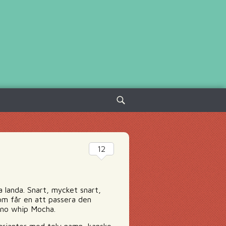
Sök
efter:
12
 landa. Snart, mycket snart,
som får en att passera den
 no whip Mocha.