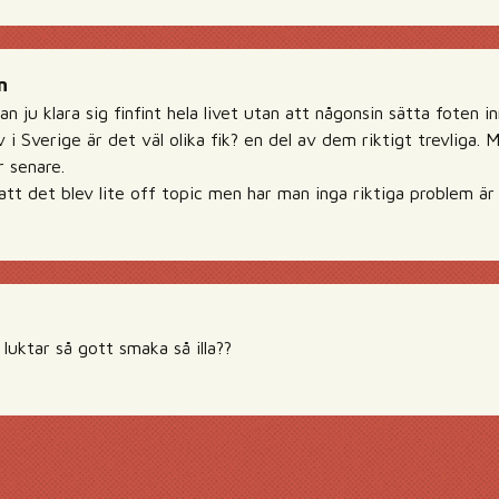
n
n ju klara sig finfint hela livet utan att någonsin sätta foten 
v i Sverige är det väl olika fik? en del av dem riktigt trevlig
r senare.
tt det blev lite off topic men har man inga riktiga problem är 
luktar så gott smaka så illa??