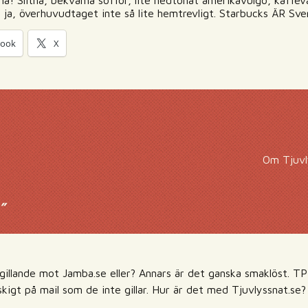
a! Slitna, bekväma soffor, lite nedtonat amerikavulgo, kaffev
h ja, överhuvudtaget inte så lite hemtrevligt. Starbucks ÄR Sve
book
X
Om Tjuvl
”
ogillande mot Jamba.se eller? Annars är det ganska smaklöst. T
skigt på mail som de inte gillar. Hur är det med Tjuvlyssnat.se?