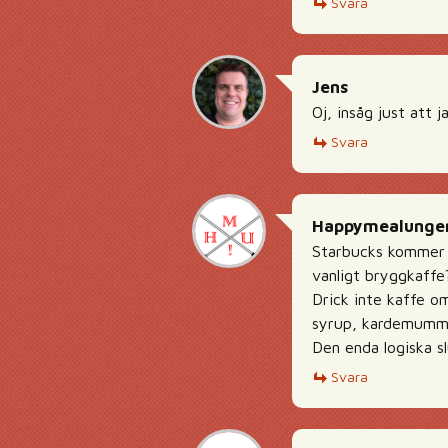
Svara
Jens
Oj, insåg just att 
Svara
Happymealunge
Starbucks kommer n
vanligt bryggkaffe
Drick inte kaffe o
syrup, kardemumma
Den enda logiska sl
Svara