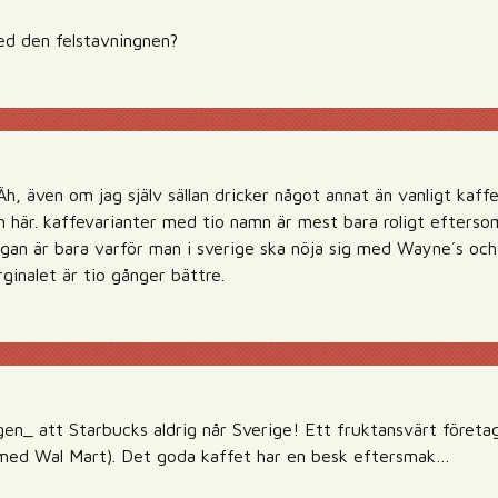
ed den felstavningnen?
 även om jag själv sällan dricker något annat än vanligt kaffe 
 här. kaffevarianter med tio namn är mest bara roligt eftersom 
frågan är bara varför man i sverige ska nöja sig med Wayne´s oc
ginalet är tio gånger bättre.
en_ att Starbucks aldrig når Sverige! Ett fruktansvärt företag
il med Wal Mart). Det goda kaffet har en besk eftersmak…