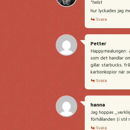
*helst
hur lyckades jag m
Svara
Petter
Happymealungen: Äh,
som det handlar om
gillar starbucks. 
karbonkopior när or
Svara
hanna
Jag hoppas _verklig
förhållanden (i st
Svara