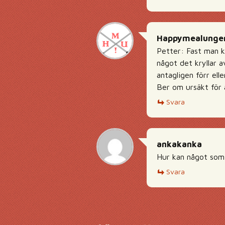
Happymealunge
Petter: Fast man ka
något det kryllar a
antagligen förr elle
Ber om ursäkt för a
Svara
ankakanka
Hur kan något som 
Svara