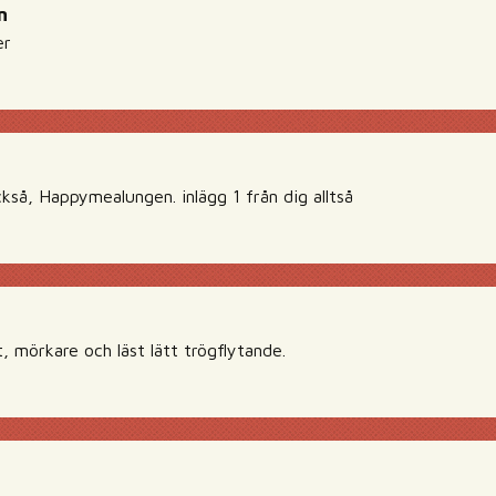
n
er
kså, Happymealungen. inlägg 1 från dig alltså
, mörkare och läst lätt trögflytande.