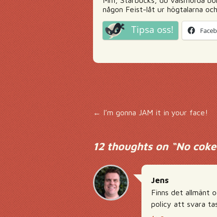
Mm, Starbucks, du välsmorda bön
någon Feist-låt ur högtalarna oc
Tipsa oss!
Face
Inläggsnavigering
←
I’m gonna JAM it in your face!
12 thoughts on “
No coke
Jens
Finns det allmänt 
policy att svara ta