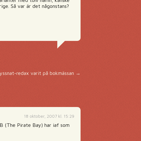
arianter med tolv namn, kanske
rige. Så var är det någonstans?
yssnat-redax varit på bokmässan
→
18 oktober, 2007 kl. 15:29
PB (The Pirate Bay) har iaf som