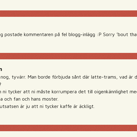
jag postade kommentaren på fel blogg-inlägg :P Sorry ’bout tha
n
og, tyvärr. Man borde förbjuda sånt där latte-trams, vad är de
?
m ni tycker att ni måste korrumpera det till oigenkännlighet m
 och fan och hans moster.
utsatsen är ju att ni tycker kaffe är äckligt.