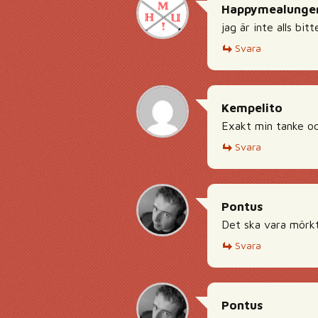
Happymealunge
jag är inte alls bitt
Svara
Kempelito
Exakt min tanke oc
Svara
Pontus
Det ska vara mörkt
Svara
Pontus