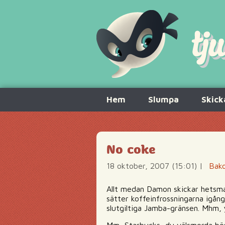
Hoppa
Hem
Slumpa
Skick
till
innehåll
No coke
18 oktober, 2007 (15:01)
|
Bako
Allt medan Damon skickar hetsmai
sätter koffeinfrossningarna igång
slutgiltiga Jamba-gränsen. Mhm,