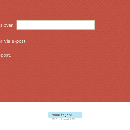
s ovan:
 via e-post.
-post.