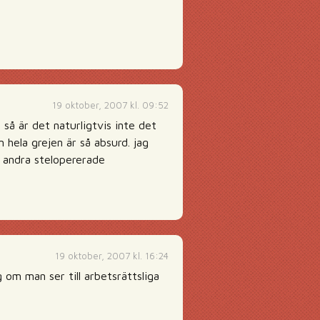
19 oktober, 2007 kl. 09:52
så är det naturligtvis inte det
hela grejen är så absurd. jag
h andra stelopererade
19 oktober, 2007 kl. 16:24
 om man ser till arbetsrättsliga