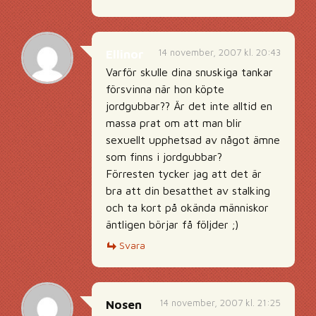
14 november, 2007 kl. 20:43
Ellinor
Varför skulle dina snuskiga tankar
försvinna när hon köpte
jordgubbar?? Är det inte alltid en
massa prat om att man blir
sexuellt upphetsad av något ämne
som finns i jordgubbar?
Förresten tycker jag att det är
bra att din besatthet av stalking
och ta kort på okända människor
äntligen börjar få följder ;)
Svara
14 november, 2007 kl. 21:25
Nosen