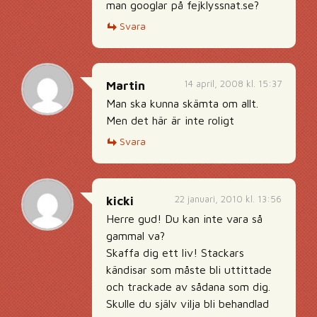
man googlar på fejklyssnat.se?
Svara
14 april, 2008 kl. 15:37
Martin
Man ska kunna skämta om allt.
Men det här är inte roligt
Svara
22 januari, 2010 kl. 13:56
kicki
Herre gud! Du kan inte vara så
gammal va?
Skaffa dig ett liv! Stackars
kändisar som måste bli uttittade
och trackade av sådana som dig.
Skulle du själv vilja bli behandlad