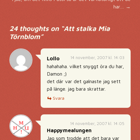
har…
→
24 thoughts on “
Att stalka Mia
Törnblom
”
14 november, 2007 kl. 14:03
Lollo
hahahaha. vilket snyggt öra du har,
Damon ;)
det där var det galnaste jag sett
på länge. jag bara skrattar.
Svara
14 november, 2007 kl. 14:05
Happymealungen
Jag som trodde att det bara var