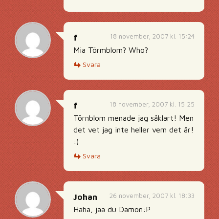
18 november, 2007 kl. 15:24
f
Mia Törmblom? Who?
Svara
18 november, 2007 kl. 15:25
f
Törnblom menade jag såklart! Men
det vet jag inte heller vem det är!
:)
Svara
26 november, 2007 kl. 18:33
Johan
Haha, jaa du Damon:P