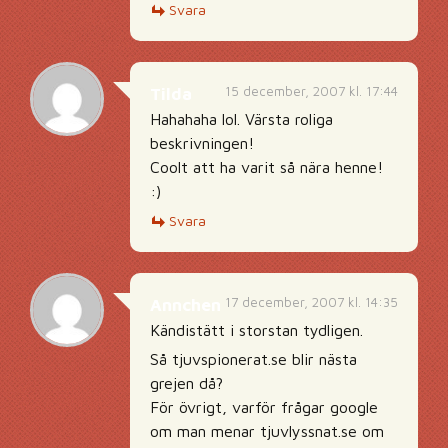
Svara
15 december, 2007 kl. 17:44
Tilda
Hahahaha lol. Värsta roliga
beskrivningen!
Coolt att ha varit så nära henne!
:)
Svara
17 december, 2007 kl. 14:35
Annchen
Kändistätt i storstan tydligen.
Så tjuvspionerat.se blir nästa
grejen då?
För övrigt, varför frågar google
om man menar tjuvlyssnat.se om