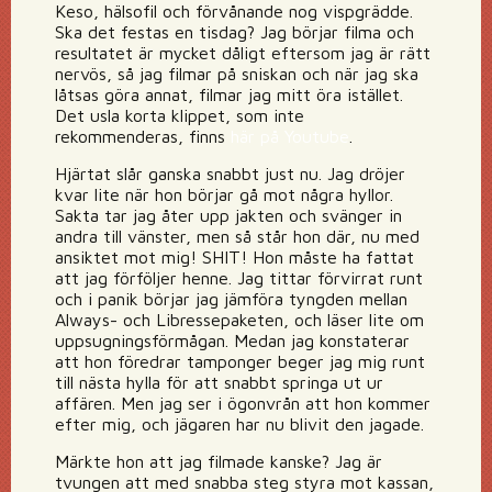
Keso, hälsofil och förvånande nog vispgrädde.
Ska det festas en tisdag? Jag börjar filma och
resultatet är mycket dåligt eftersom jag är rätt
nervös, så jag filmar på sniskan och när jag ska
låtsas göra annat, filmar jag mitt öra istället.
Det usla korta klippet, som inte
rekommenderas, finns
här på Youtube
.
Hjärtat slår ganska snabbt just nu. Jag dröjer
kvar lite när hon börjar gå mot några hyllor.
Sakta tar jag åter upp jakten och svänger in
andra till vänster, men så står hon där, nu med
ansiktet mot mig! SHIT! Hon måste ha fattat
att jag förföljer henne. Jag tittar förvirrat runt
och i panik börjar jag jämföra tyngden mellan
Always- och Libressepaketen, och läser lite om
uppsugningsförmågan. Medan jag konstaterar
att hon föredrar tamponger beger jag mig runt
till nästa hylla för att snabbt springa ut ur
affären. Men jag ser i ögonvrån att hon kommer
efter mig, och jägaren har nu blivit den jagade.
Märkte hon att jag filmade kanske? Jag är
tvungen att med snabba steg styra mot kassan,