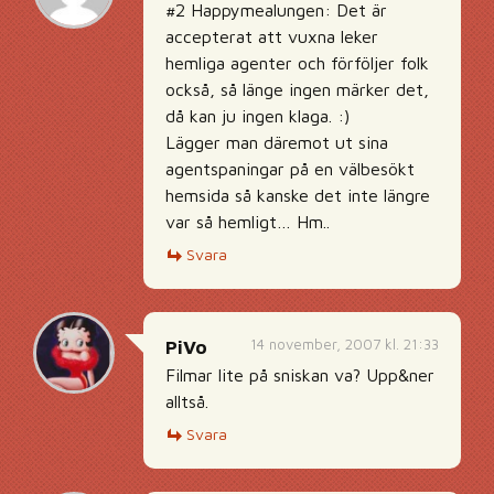
#2 Happymealungen: Det är
accepterat att vuxna leker
hemliga agenter och förföljer folk
också, så länge ingen märker det,
då kan ju ingen klaga. :)
Lägger man däremot ut sina
agentspaningar på en välbesökt
hemsida så kanske det inte längre
var så hemligt… Hm..
Svara
14 november, 2007 kl. 21:33
PiVo
Filmar lite på sniskan va? Upp&ner
alltså.
Svara