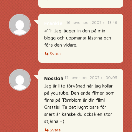
16 november, 2007 kl. 13:46
Frankie
#11: Jag lägger in den på min
blogg och uppmanar läsarna och
föra den vidare.
Svara
17 november, 2007 kl. 00:05
Nossloh
Jag är lite förvånad när jag kollar
på youtube. Den enda filmen som
finns på Törnblom är din film!
Grattis! Ta det lugnt bara för
snart är kanske du också en stor
stjärna =)
Svara