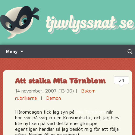
Hoppa
Sök
Meny
till
efte
innehåll
Att stalka Mia Törnblom
24
14 november, 2007 (13:30)
|
Bakom
rubrikerna
|
Damon
Häromdagen fick jag syn på
Mia Törnblom
när
hon var på väg in i en Konsumbutik, och jag blev
lite nyfiken på vad detta energiknippe
egentligen handlar så jag beslöt mig för att följa
efter. Nedan följer en rapport.