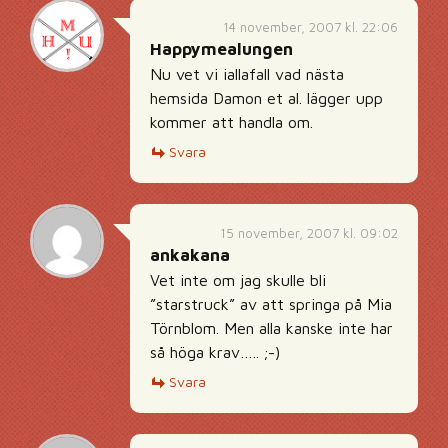
14 november, 2007 kl. 22:06
Happymealungen
Nu vet vi iallafall vad nästa
hemsida Damon et al. lägger upp
kommer att handla om.
Svara
15 november, 2007 kl. 09:02
ankakana
Vet inte om jag skulle bli
”starstruck” av att springa på Mia
Törnblom. Men alla kanske inte har
så höga krav….. ;-)
Svara