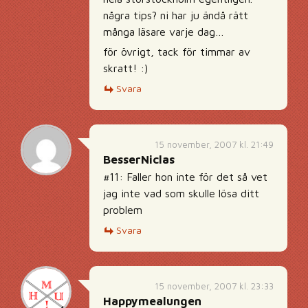
några tips? ni har ju ändå rätt
många läsare varje dag…
för övrigt, tack för timmar av
skratt! :)
Svara
15 november, 2007 kl. 21:49
BesserNiclas
#11: Faller hon inte för det så vet
jag inte vad som skulle lösa ditt
problem
Svara
15 november, 2007 kl. 23:33
Happymealungen