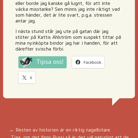
eller borde jag kanske gå lugnt, för att inte
väcka misstanke? Sen minns jag inte riktigt vad
som händer, det är lite svart, p.g.a. stressen
antar jag.
I nästa stund står jag ute på gatan där jag
stöter på Kattis Ahlström som suspekt tittar på
mina nyinköpta bindor jag har i handen, för att
därefter svischa förbi.
Tipsa oss!
Facebook
X
Inläggsnavigering
←
Resten av historien är en riktig nagelbitare
Tjaa, om det finns Pussi så är det väl naturligt att de