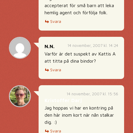
accepterat för små barn att leka
hemlig agent och förfölja folk.
Svara
14 november, 2007 kl. 14:24
N.N.
Varför är det suspekt av Kattis A
att titta på dina bindor?
Svara
14 november, 2007 kl. 15:56
Kristoffer Darj
Jag hoppas vi har en kontring på
den här inom kort när nån stalkar
dig. :)
Svara