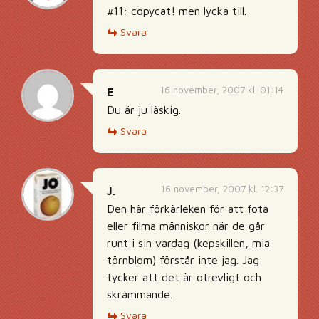
#11: copycat! men lycka till.
Svara
16 november, 2007 kl. 01:14
E
Du är ju läskig.
Svara
16 november, 2007 kl. 12:37
J.
Den här förkärleken för att fota
eller filma människor när de går
runt i sin vardag (kepskillen, mia
törnblom) förstår inte jag. Jag
tycker att det är otrevligt och
skrämmande.
Svara