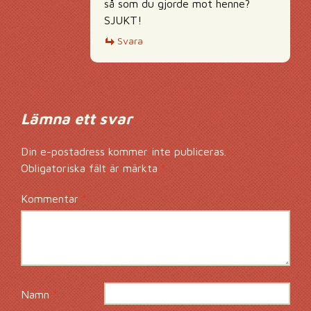
så som du gjorde mot henne?
SJUKT!
Svara
Lämna ett svar
Din e-postadress kommer inte publiceras.
Obligatoriska fält är märkta
*
Kommentar
*
Namn
*