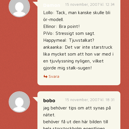
15 november, 2007 kl. 12:34
Damon
Lollo: Tack, man kanske skulle bli
ör-modell.
Ellinor: Bra point!
PiVo: Stressigt som sagt.
Happymeal: Tjuvstalkat?
ankaanka: Det var inte starstruck
lika mycket som att hon var med i
en tjuvlyssning nyligen, vilket
gjorde mig stalk-sugen!
Svara
15 november, 2007 kl. 18:31
bobo
jag behöver tips om att synas på
nätet.
behöver få ut den här bilden till
hela storstockholm egentligen.