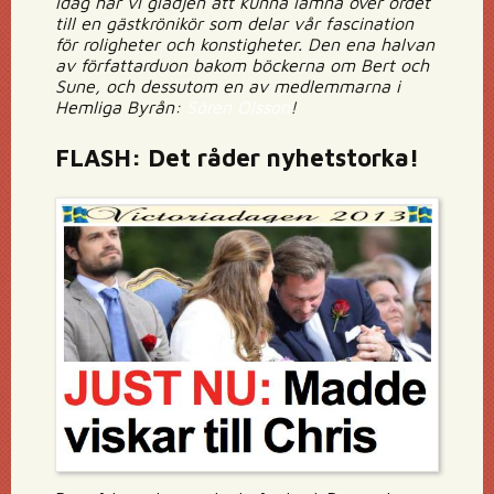
Idag har vi glädjen att kunna lämna över ordet
till en gästkrönikör som delar vår fascination
för roligheter och konstigheter. Den ena halvan
av författarduon bakom böckerna om Bert och
Sune, och dessutom en av medlemmarna i
Hemliga Byrån:
Sören Olsson
!
FLASH: Det råder nyhetstorka!