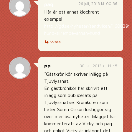
26 juli, 2013 kl. 00:36
paq
Här är ett annat klockrent
exempel:
http://gd.se/nyheter/sandviken/1.606399
hund-skramde-annan-hund
Svara
30 juli, 2013 kl. 14:45
PP
”Gästkrönikör skriver inlägg på
Tjuvlyssnat.
En gästkrönikör har skrivit ett
inlägg som publicerats på
Tjuvlyssnat.se. Krönikören som
heter Sören Olsson lustiggör sig
över menlösa nyheter. Inlägget har
kommenterats av Vicky och paq
och enligt Vicky är inlägget det