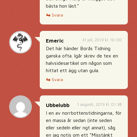
bästa hon läst.”
Svara
31 juli, 2013 kl. 10:00
Emeric
Det här händer Borås Tidning
ganska ofta. Igår skrev de tex en
halvsidesartikel om någon som
hittat ett ägg utan gula.
Svara
1 augusti, 2013 kl. 01:38
Ubbelubb
I en av norrbottenstidningarna, för
en massa år sedan (inte seden
eller sedeln eller ngt annat), såg
en jag notis om ett ”Misstänkt