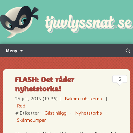
Hoppa
Sök
Meny
till
efte
innehåll
FLASH: Det råder
5
nyhetstorka!
25 juli, 2013 (19:36)
|
Bakom rubrikerna
|
Red
Etiketter:
Gästinlägg
·
Nyhetstorka
·
Skärmdumpar