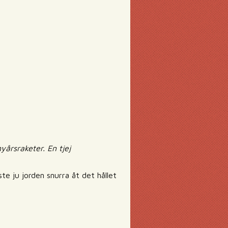
yårsraketer. En tjej
e ju jorden snurra åt det hållet