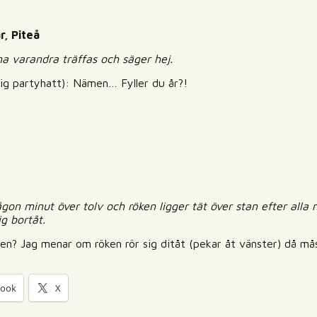
r, Piteå
na varandra träffas och säger hej.
ttrig partyhatt): Nämen… Fyller du år?!
gon minut över tolv och röken ligger tät över stan efter alla n
g bortåt.
en? Jag menar om röken rör sig ditåt (pekar åt vänster) då måst
book
X