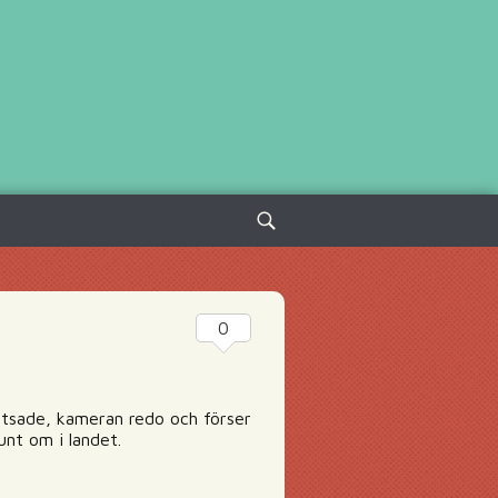
Sök
efter:
0
spetsade, kameran redo och förser
unt om i landet.