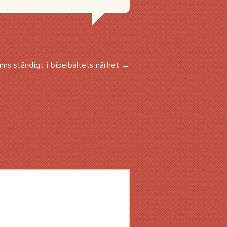
nns ständigt i bibelbältets närhet
→