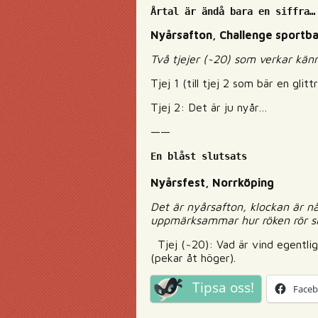
Årtal är ändå bara en siffra…
Nyårsafton, Challenge sportba
Två tjejer (~20) som verkar kän
Tjej 1 (till tjej 2 som bär en gli
Tjej 2: Det är ju nyår…
——
En blåst slutsats
Nyårsfest, Norrköping
Det är nyårsafton, klockan är nå
uppmärksammar hur röken rör si
Tjej (~20): Vad är vind egentlig
(pekar åt höger).
Tipsa oss!
Face