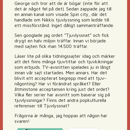
George och tror att de är bögar (inte för att
det är något fel på det). Sedan zappade jag till
en annan kanal som visade Spin city, där det
handlade om Nikkis tjuvlyssning som ledde till
ett missförstånd. Inget dåligt sammanträffande.
Sen googlade jag ordet ”Tjuvlyssnat” och fick
drygt en halv miljon träffar. Innan vi började
med sajten fick man 14.500 träffar.
Läser lite på olika tidningssajter idag och märker
att det finns många tjuvtittar och tjuvkikningar
som erbjuds. TV-avsnitten spelades ju in långt
innan vår sajt startades. Men annars. Har det
blivit ett accepterat begrepp med att tjuv-
någonting? Har vi förändrat språket? Eller
åtminstone acceptansen kring just det ordet?
Vilka fler serier har avsnitt som baserar sig på
tjuvlyssningar? Finns det andra popkulturella
referenser till Tjuvlyssnat?
Frågorna är många, jag hoppas att någon har
svaren!