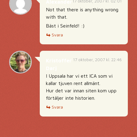
17 oktober, 2007 kl. 02:01
Alexander
Not that there is anything wrong
with that.
Bäst i Seinfeld! :)
Svara
17 oktober, 2007 kl. 22:46
Kristoffer
Darj
I Uppsala har vi ett ICA som vi
kallar tjuven rent allmänt.
Hur det var innan siten kom upp
förtäljer inte historien.
Svara