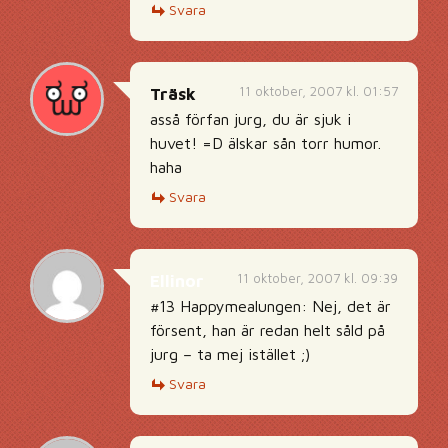
Svara
11 oktober, 2007 kl. 01:57
Träsk
asså förfan jurg, du är sjuk i
huvet! =D älskar sån torr humor.
haha
Svara
11 oktober, 2007 kl. 09:39
Ellinor
#13 Happymealungen: Nej, det är
försent, han är redan helt såld på
jurg – ta mej istället ;)
Svara