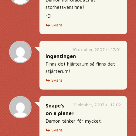
storhetsvansinne!
:D
Svara
10 oktober, 2007 kl. 17:01
ingentingen
Finns det hjärterum så finns det
stjärterum!
Svara
10 oktober, 2007 kl. 17:02
Snape´s
on a plane!
Damon tänker för mycket.
Svara