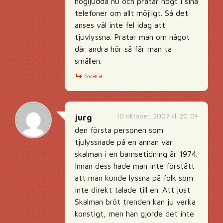
högljudda nu och pratar högt i sina
telefoner om allt möjligt. Så det
anses väl inte fel idag att
tjuvlyssna. Pratar man om något
där andra hör så får man ta
smällen.
Svara
10 oktober, 2007 kl. 20:04
jurg
den första personen som
tjulyssnade på en annan var
skalman i en bamsetidning år 1974.
Innan dess hade man inte förstått
att man kunde lyssna på folk som
inte direkt talade till en. Att just
Skalman bröt trenden kan ju verka
konstigt, men han gjorde det inte