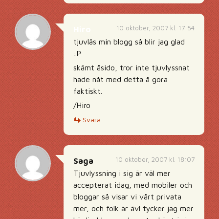
10 oktober, 2007 kl. 17:54
Hiro
tjuvläs min blogg så blir jag glad
:P
skämt åsido, tror inte tjuvlyssnat
hade nåt med detta å göra
faktiskt.
/Hiro
Svara
10 oktober, 2007 kl. 18:07
Saga
Tjuvlyssning i sig är väl mer
accepterat idag, med mobiler och
bloggar så visar vi vårt privata
mer, och folk är ävl tycker jag mer