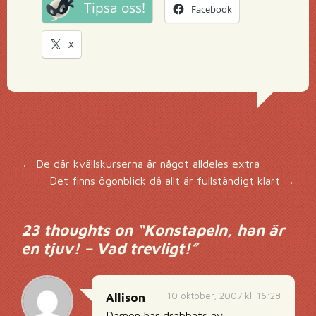
Tipsa oss!
Facebook
X
Inläggsnavigering
←
De där kvällskurserna är något alldeles extra
Det finns ögonblick då allt är fullständigt klart
→
23 thoughts on “
Konstapeln, han är
en tjuv! – Vad trevligt!
”
10 oktober, 2007 kl. 16:28
Allison
Damon har drabbats av