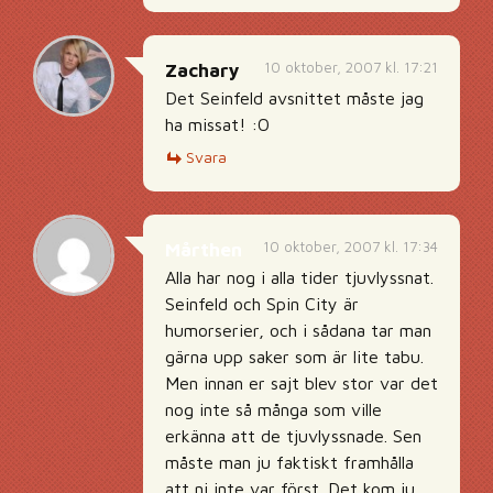
10 oktober, 2007 kl. 17:21
Zachary
Det Seinfeld avsnittet måste jag
ha missat! :O
Svara
10 oktober, 2007 kl. 17:34
Mårthen
Alla har nog i alla tider tjuvlyssnat.
Seinfeld och Spin City är
humorserier, och i sådana tar man
gärna upp saker som är lite tabu.
Men innan er sajt blev stor var det
nog inte så många som ville
erkänna att de tjuvlyssnade. Sen
måste man ju faktiskt framhålla
att ni inte var först. Det kom ju