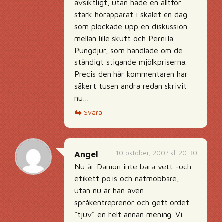
avsiktligt, utan hade en alltför
stark hörapparat i skalet en dag
som plockade upp en diskussion
mellan lille skutt och Pernilla
Pungdjur, som handlade om de
ständigt stigande mjölkpriserna.
Precis den här kommentaren har
säkert tusen andra redan skrivit
nu…
Svara
10 oktober, 2007 kl. 20:30
Angel
Nu är Damon inte bara vett -och
etikett polis och nätmobbare,
utan nu är han även
språkentreprenör och gett ordet
”tjuv” en helt annan mening. Vi