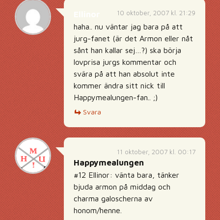
10 oktober, 2007 kl. 21:29
Ellinor
haha.. nu väntar jag bara på att
jurg-fanet (är det Armon eller nåt
sånt han kallar sej…?) ska börja
lovprisa jurgs kommentar och
svära på att han absolut inte
kommer ändra sitt nick till
Happymealungen-fan.. ;)
Svara
11 oktober, 2007 kl. 00:17
Happymealungen
#12 Ellinor: vänta bara, tänker
bjuda armon på middag och
charma galoscherna av
honom/henne.