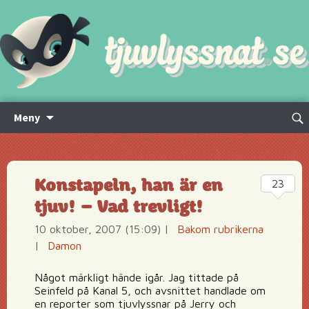
Hoppa
Sök
Meny
till
efte
innehåll
Konstapeln, han är en
23
tjuv! – Vad trevligt!
10 oktober, 2007 (15:09)
|
Bakom rubrikerna
|
Damon
Något märkligt hände igår. Jag tittade på
Seinfeld på Kanal 5, och avsnittet handlade om
en reporter som tjuvlyssnar på Jerry och