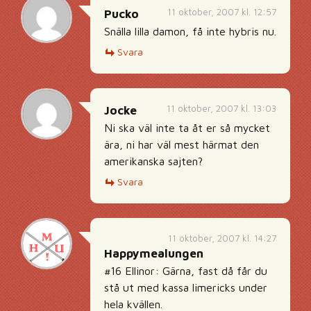
11 oktober, 2007 kl. 12:57
Pucko
Snälla lilla damon, få inte hybris nu.
Svara
11 oktober, 2007 kl. 13:03
Jocke
Ni ska väl inte ta åt er så mycket
ära, ni har väl mest härmat den
amerikanska sajten?
Svara
11 oktober, 2007 kl. 14:27
Happymealungen
#16 Ellinor: Gärna, fast då får du
stå ut med kassa limericks under
hela kvällen.