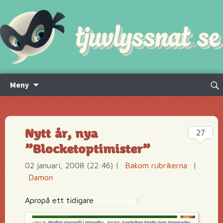
Hoppa
Sök
Meny
till
efte
innehåll
Nytt år, nya
27
”Blocketoptimister”
02 januari, 2008 (22:46)
|
Bakom rubrikerna
|
Damon
Apropå ett tidigare
blogginlägg
: