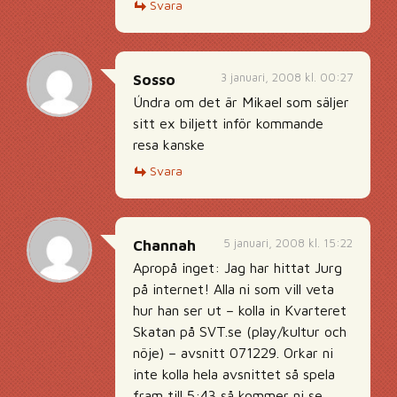
Svara
3 januari, 2008 kl. 00:27
Sosso
Úndra om det är Mikael som säljer
sitt ex biljett inför kommande
resa kanske
Svara
5 januari, 2008 kl. 15:22
Channah
Apropå inget: Jag har hittat Jurg
på internet! Alla ni som vill veta
hur han ser ut – kolla in Kvarteret
Skatan på SVT.se (play/kultur och
nöje) – avsnitt 071229. Orkar ni
inte kolla hela avsnittet så spela
fram till 5:43 så kommer ni se