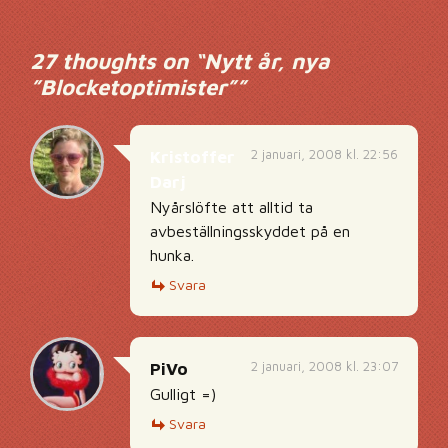
Inläggsnavigering
27 thoughts on “
Nytt år, nya
”Blocketoptimister”
”
2 januari, 2008 kl. 22:56
Kristoffer
Darj
Nyårslöfte att alltid ta
avbeställningsskyddet på en
hunka.
Svara
2 januari, 2008 kl. 23:07
PiVo
Gulligt =)
Svara