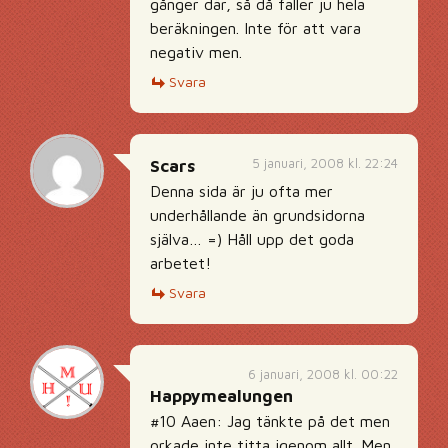
gånger där, så då faller ju hela
beräkningen. Inte för att vara
negativ men.
Svara
5 januari, 2008 kl. 22:24
Scars
Denna sida är ju ofta mer
underhållande än grundsidorna
själva… =) Håll upp det goda
arbetet!
Svara
6 januari, 2008 kl. 00:22
Happymealungen
#10 Aaen: Jag tänkte på det men
orkade inte titta igenom allt. Men