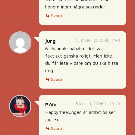
honom inom några sekunder…
Svara
5 januari, 2008 kl. 17:48
jurg
6 channah: hahaha! det var
faktiskt ganska roligt. Men icke,
du får leta vidare om du ska hitta
mig.
Svara
5 januari, 2008 kl. 19:49
PiVo
Happymealungen är ambitiös ser
jag. =o
Svara