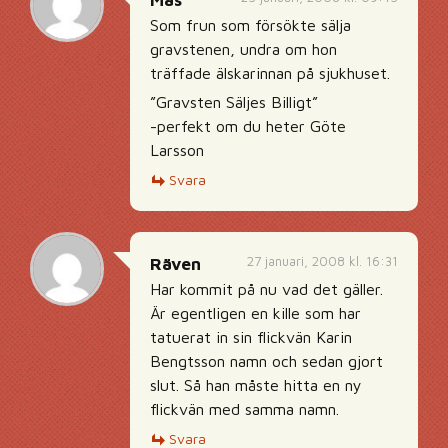
Mås
Som frun som försökte sälja
gravstenen, undra om hon
träffade älskarinnan på sjukhuset.
”Gravsten Säljes Billigt”
-perfekt om du heter Göte
Larsson
Svara
27 januari, 2008 kl. 16:31
Räven
Har kommit på nu vad det gäller.
Är egentligen en kille som har
tatuerat in sin flickvän Karin
Bengtsson namn och sedan gjort
slut. Så han måste hitta en ny
flickvän med samma namn.
Svara