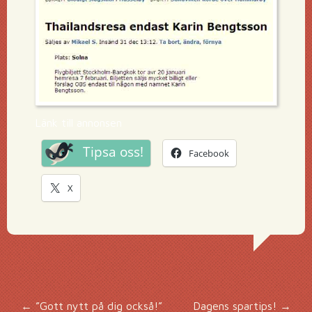
Länk till annonsen
Tipsa oss!
Facebook
X
←
”Gott nytt på dig också!”
Dagens spartips!
→