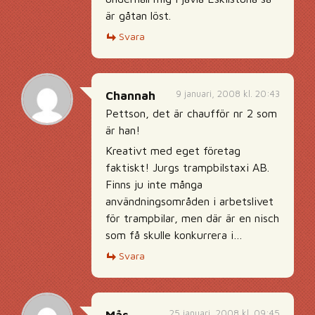
är gåtan löst.
Svara
9 januari, 2008 kl. 20:43
Channah
Pettson, det är chaufför nr 2 som
är han!
Kreativt med eget företag
faktiskt! Jurgs trampbilstaxi AB.
Finns ju inte många
användningsområden i arbetslivet
för trampbilar, men där är en nisch
som få skulle konkurrera i…
Svara
25 januari, 2008 kl. 09:45