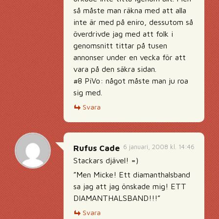
så måste man räkna med att alla
inte är med på eniro, dessutom så
överdrivde jag med att folk i
genomsnitt tittar på tusen
annonser under en vecka för att
vara på den säkra sidan.
#8 PiVo: något måste man ju roa
sig med.
Svara
6 januari, 2008 kl. 14:46
Rufus Cade
Stackars djävel! =)
”Men Micke! Ett diamanthalsband
sa jag att jag önskade mig! ETT
DIAMANTHALSBAND!!!”
Svara