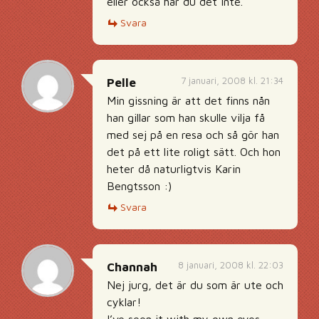
eller också har du det inte.
Svara
7 januari, 2008 kl. 21:34
Pelle
Min gissning är att det finns nån
han gillar som han skulle vilja få
med sej på en resa och så gör han
det på ett lite roligt sätt. Och hon
heter då naturligtvis Karin
Bengtsson :)
Svara
8 januari, 2008 kl. 22:03
Channah
Nej jurg, det är du som är ute och
cyklar!