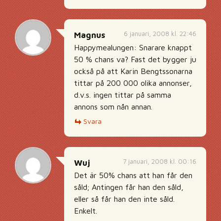
6 januari, 2008 kl. 22:46
Magnus
Happymealungen: Snarare knappt
50 % chans va? Fast det bygger ju
också på att Karin Bengtssonarna
tittar på 200 000 olika annonser,
d.v.s. ingen tittar på samma
annons som nån annan.
Svara
7 januari, 2008 kl. 00:16
Wuj
Det är 50% chans att han får den
såld; Antingen får han den såld,
eller så får han den inte såld.
Enkelt.