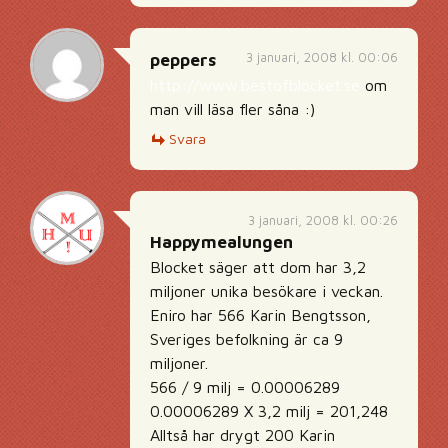
3 januari, 2008 kl. 00:06
peppers
http://www.bestofblocket.se
om
man vill läsa fler såna :)
Svara
3 januari, 2008 kl. 00:26
Happymealungen
Blocket säger att dom har 3,2
miljoner unika besökare i veckan.
Eniro har 566 Karin Bengtsson,
Sveriges befolkning är ca 9
miljoner.
566 / 9 milj = 0.00006289
0.00006289 X 3,2 milj = 201,248
Alltså har drygt 200 Karin