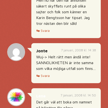
Men nu har den här annonsen
säkert skyfflats runt på olika
sajter och folk som känner en
Karin Bengtsson har tipsat. Jag
tror nästan den blir såld
Svara
7 januari, 2008 kl. 14:38
Jonte
Wuj-> Helt rätt men ändå inte!
SANNOLIKHETEN är inte samma
som vilka möjliga utfall som finns…
Svara
7 januari, 2008 kl. 14:50
Lena
Det går väl att boka om namnet
på biljetten för några