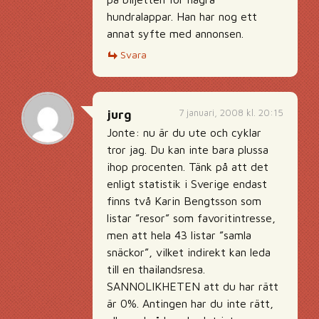
hundralappar. Han har nog ett
annat syfte med annonsen.
Svara
7 januari, 2008 kl. 20:15
jurg
Jonte: nu är du ute och cyklar
tror jag. Du kan inte bara plussa
ihop procenten. Tänk på att det
enligt statistik i Sverige endast
finns två Karin Bengtsson som
listar ”resor” som favoritintresse,
men att hela 43 listar ”samla
snäckor”, vilket indirekt kan leda
till en thailandsresa.
SANNOLIKHETEN att du har rätt
är 0%. Antingen har du inte rätt,