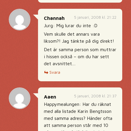
5 januari, 2008 kl. 21:22
Channah
Jurg: Mig lurar du inte :D
Vem skulle det annars vara
liksom?! Jag tänkte på dig direkt!
Det är samma person som muttrar
i hissen också – om du har sett
det avsnittet…
Svara
5 januari, 2008 kl. 21:37
Aaen
Happymealungen: Har du räknat
med alla listade Karin Bengtsson
med samma adress? Händer ofta
att samma person står med 10