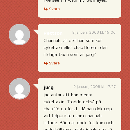
I’ve seen it with my own eyes.
Svara
9 januari, 2008 kl. 16:06
Pettson
Channah, är det han som kör
cykeltaxi eller chauffören i den
riktiga taxin som är jurg?
Svara
9 januari, 2008 kl. 17:27
jurg
jag antar att hon menar
cykeltaxin. Trodde också på
chauffören först, då han dök upp
vid tidpunkten som channah
listade. Båda är dock fel, kom och
underhåll mig i jävla Eskilstuna så