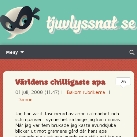
Hoppa
Sök
Meny
till
efte
innehåll
Världens chilligaste apa
26
01 juli, 2008 (11:47)
|
Bakom rubrikerna
|
Damon
Jag har varit fascinerad av apor i allmänhet och
schimpanser i synnerhet så länge jag kan minnas.
När jag var fem brukade jag kasta avundsjuka
blickar ut mot grannens gård där hans apa
svingade sig runt och lovade mig själv att jag en