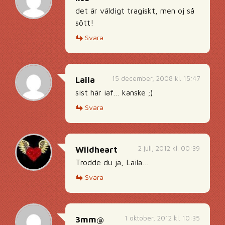
det är väldigt tragiskt, men oj så
sött!
Svara
15 december, 2008 kl. 15:47
Laila
sist här iaf… kanske ;)
Svara
2 juli, 2012 kl. 00:39
Wildheart
Trodde du ja, Laila…
Svara
1 oktober, 2012 kl. 10:35
3mm@