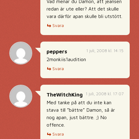
Vad menar du Damon, att jeansen
redan är ute eller? Att det skulle
vara därför apan skulle bli utstött.
Svara
1 juli, 2008 kl. 14:15
peppers
2monkiis1audition
Svara
1 juli, 2008 kl. 17:07
TheWitchKing
Med tanke på att du inte kan
stava till ”bättre” Damon, så är
nog apan, just bättre. ;) No
offence.
Svara