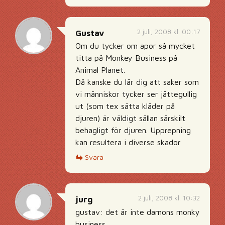
2 juli, 2008 kl. 00:17
Gustav
Om du tycker om apor så mycket
titta på Monkey Business på
Animal Planet.
Då kanske du lär dig att saker som
vi människor tycker ser jättegullig
ut (som tex sätta kläder på
djuren) är väldigt sällan särskilt
behagligt för djuren. Upprepning
kan resultera i diverse skador
Svara
2 juli, 2008 kl. 10:32
jurg
gustav: det är inte damons monky
business