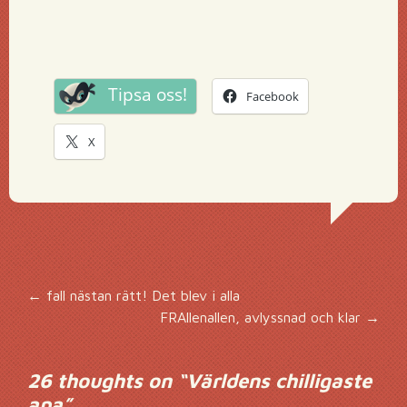
Tipsa oss!
Facebook
X
Inläggsnavigering
←
fall nästan rätt! Det blev i alla
FRAllenallen, avlyssnad och klar
→
26 thoughts on “
Världens chilligaste
apa
”