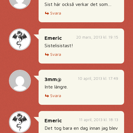
Sist här också verkar det som…
Svara
20 mars, 2013 kl. 19:15
Emeric
Sistelisistast!
Svara
10 april, 2013 kl. 17:49
3mm@
Inte längre.
Svara
11 april, 2013 kl. 18:13
Emeric
Det tog bara en dag innan jag blev