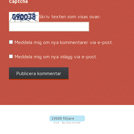
Captcha
*
Skriv texten som visas ovan:
Meddela mig om nya kommentarer via e-post.
Meddela mig om nya inlägg via e-post.