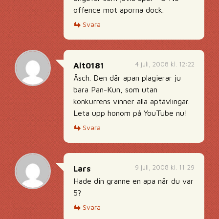
offence mot aporna dock.
Svara
4 juli, 2008 kl. 12:22
Alt0181
Äsch. Den där apan plagierar ju
bara Pan-Kun, som utan
konkurrens vinner alla aptävlingar.
Leta upp honom på YouTube nu!
Svara
9 juli, 2008 kl. 11:29
Lars
Hade din granne en apa när du var
5?
Svara