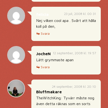
23 juli, 2008 kl. 00:31
felicia
Nej vilken cool apa . Svårt att hålla
koll på den,
Svara
12 september, 2008 kl. 19:57
JocheN
Lätt grymmaste apan
Svara
24 september, 2008 kl. 20:10
Bluffmakare
TheWitchKing: Tyvärr måste nog
även detta räknas som en sorts