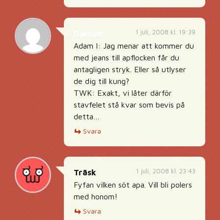
1 juli, 2008 kl. 19:39
Damon
Adam I: Jag menar att kommer du
med jeans till apflocken får du
antagligen stryk. Eller så utlyser
de dig till kung?
TWK: Exakt, vi låter därför
stavfelet stå kvar som bevis på
detta…
Svara
1 juli, 2008 kl. 23:43
Träsk
Fyfan vilken söt apa. Vill bli polers
med honom!
Svara