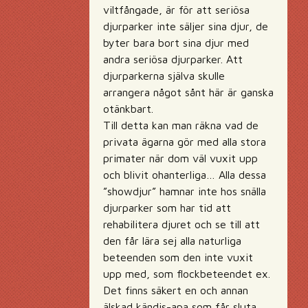
viltfångade, är för att seriösa
djurparker inte säljer sina djur, de
byter bara bort sina djur med
andra seriösa djurparker. Att
djurparkerna själva skulle
arrangera något sånt här är ganska
otänkbart.
Till detta kan man räkna vad de
privata ägarna gör med alla stora
primater när dom väl vuxit upp
och blivit ohanterliga… Alla dessa
”showdjur” hamnar inte hos snälla
djurparker som har tid att
rehabilitera djuret och se till att
den får lära sej alla naturliga
beteenden som den inte vuxit
upp med, som flockbeteendet ex.
Det finns säkert en och annan
älskad kändis-apa som får sluta