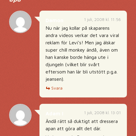
1 juli, 2008 kl. 11:56
Damon
Nu när jag kollar på skaparens
andra videos verkar det vara viral
reklam för Levi’s! Men jag älskar
super chill monkey ändå, även om
han kanske borde hänga ute i
djungeln (vilket blir svårt
eftersom han lär bli utstött p.g.a.
jeansen).
Svara
1 juli, 2008 kl. 13:01
Adam I
Ändå rätt så duktigt att dressera
apan att göra allt det där.