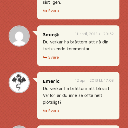
sist igen.
Svara
11 april, 2013 kl. 20:52
3mm@
Du verkar ha bråttom att nå din
tretusende kommentar..
Svara
12 april, 2013 kl. 17:03
Emeric
Du verkar ha bråttom att bli sist.
Varför är du inne så ofta helt
plötsligt?
Svara