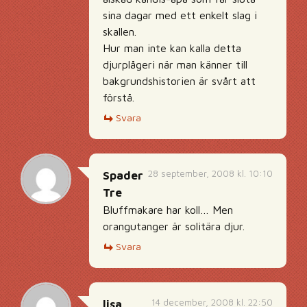
sina dagar med ett enkelt slag i
skallen.
Hur man inte kan kalla detta
djurplågeri när man känner till
bakgrundshistorien är svårt att
förstå.
Svara
28 september, 2008 kl. 10:10
Spader
Tre
Bluffmakare har koll… Men
orangutanger är solitära djur.
Svara
14 december, 2008 kl. 22:50
lisa