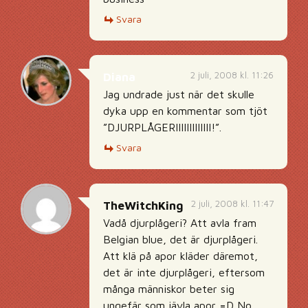
Svara
2 juli, 2008 kl. 11:26
Diana
Jag undrade just när det skulle
dyka upp en kommentar som tjöt
”DJURPLÅGERIIIIIIIIIIIII!”.
Svara
2 juli, 2008 kl. 11:47
TheWitchKing
Vadå djurplågeri? Att avla fram
Belgian blue, det är djurplågeri.
Att klä på apor kläder däremot,
det är inte djurplågeri, eftersom
många människor beter sig
ungefär som jävla apor =D No