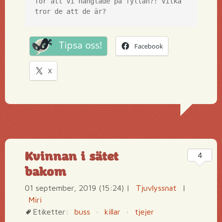
för att vi hånglade på fyllan?! Vilka 
tror de att de är? 
Tipsa oss!
Facebook
X
Kvinnan i sätet
4
bakom
01 september, 2019 (15:24)
|
Tjuvlyssnat
|
Miri
Etiketter:
buss
·
killar
·
tjejer