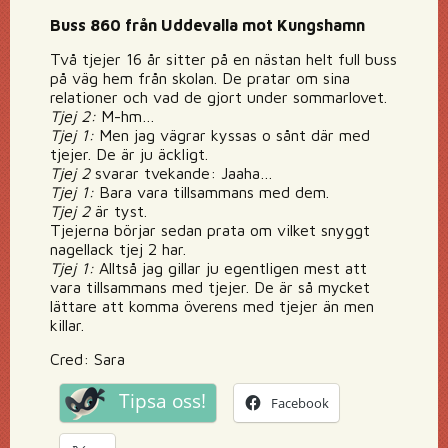
Buss 860 från Uddevalla mot Kungshamn
Två tjejer 16 år sitter på en nästan helt full buss
på väg hem från skolan. De pratar om sina
relationer och vad de gjort under sommarlovet.
Tjej 2:
M-hm…
Tjej 1:
Men jag vägrar kyssas o sånt där med
tjejer. De är ju äckligt.
Tjej 2
svarar tvekande: Jaaha…
Tjej 1:
Bara vara tillsammans med dem.
Tjej 2
är tyst.
Tjejerna börjar sedan prata om vilket snyggt
nagellack tjej 2 har.
Tjej 1:
Alltså jag gillar ju egentligen mest att
vara tillsammans med tjejer. De är så mycket
lättare att komma överens med tjejer än men
killar.
Cred: Sara
Tipsa oss!
Facebook