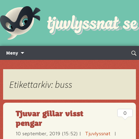
Hoppa
Sök
Meny
till
efte
innehåll
Etikettarkiv: buss
Tjuvar gillar visst
0
pengar
10 september, 2019 (15:52)
|
Tjuvlyssnat
|