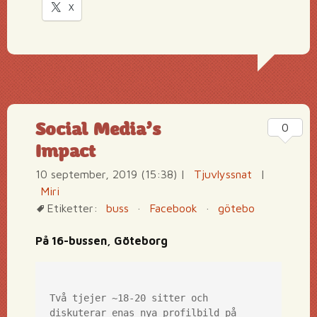
X
Social Media’s
0
Impact
10 september, 2019 (15:38)
|
Tjuvlyssnat
|
Miri
Etiketter:
buss
·
Facebook
·
götebo
På 16-bussen, Göteborg
Två tjejer ~18-20 sitter och 
diskuterar enas nya profilbild på 