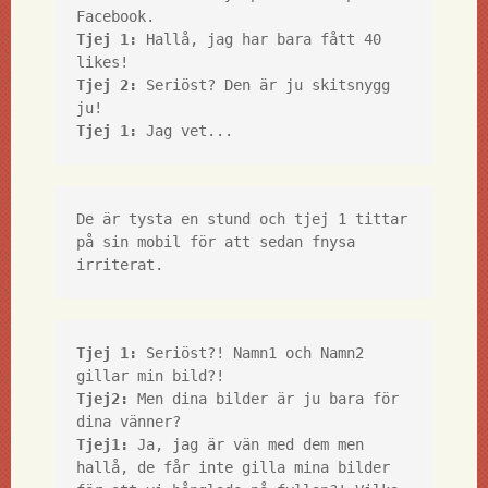
Tjej 1:
 Hallå, jag har bara fått 40 
Tjej 2:
 Seriöst? Den är ju skitsnygg 
Tjej 1:
 Jag vet...
De är tysta en stund och tjej 1 tittar 
på sin mobil för att sedan fnysa 
irriterat. 
Tjej 1:
 Seriöst?! Namn1 och Namn2 
gillar min bild?!
Tjej2: 
Men dina bilder är ju bara för 
dina vänner?
Tjej1:
 Ja, jag är vän med dem men 
hallå, de får inte gilla mina bilder 