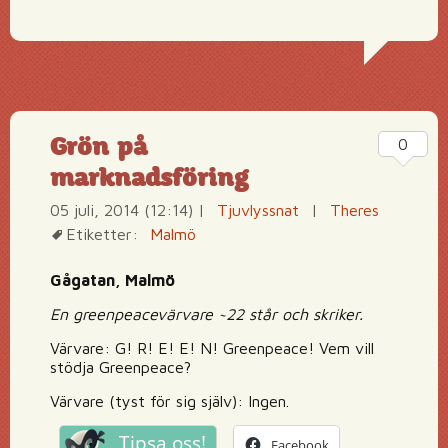
Grön på
0
marknadsföring
05 juli, 2014 (12:14)
|
Tjuvlyssnat
|
Theres
Etiketter:
Malmö
Gågatan, Malmö
En greenpeacevärvare ~22 står och skriker.
Värvare: G! R! E! E! N! Greenpeace! Vem vill
stödja Greenpeace?
Värvare (tyst för sig själv): Ingen.
Tipsa oss!
Facebook