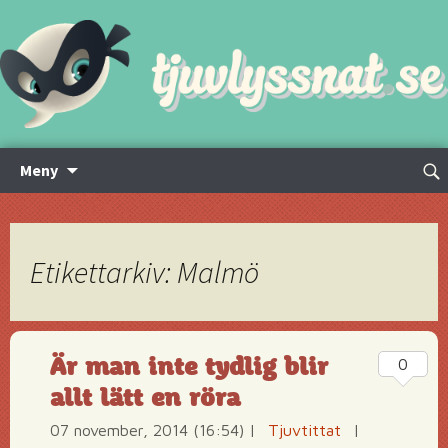
Hoppa
Sök
Meny
till
efte
innehåll
Etikettarkiv: Malmö
Är man inte tydlig blir
0
allt lätt en röra
07 november, 2014 (16:54)
|
Tjuvtittat
|