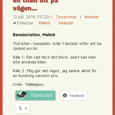
en liten bit på
vägen…
12 juli, 2014 (15:22)
|
Tjuvlyssnat
|
Andreas
Etiketter:
Malmö
·
Tankefel
Bensinstation, Malmö
Två killar i kassakön. Kille 1 betalar efter att ha
tankat sin bil.
Kille 1: Fan vad dyrt det blivit, snart kan man
inte använda bilen.
Kille 2: Mig gör det inget, jag tankar alltid för
en hundring oavsett pris.
Cred: Tobbeguss
Tipsa oss!
Facebook
X