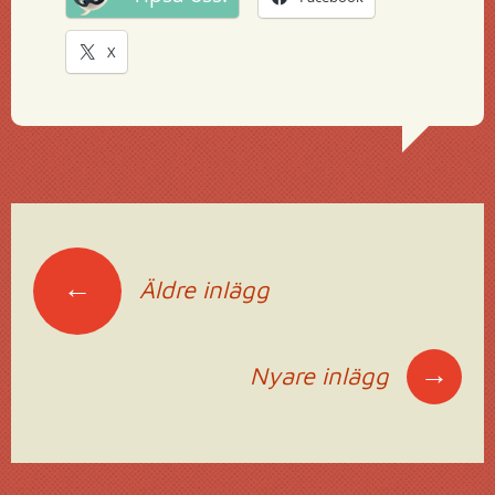
X
Inläggsnavigering
←
Äldre inlägg
→
Nyare inlägg