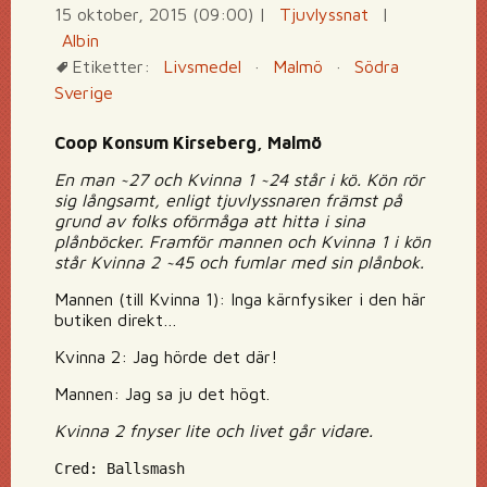
15 oktober, 2015 (09:00)
|
Tjuvlyssnat
|
Albin
Etiketter:
Livsmedel
·
Malmö
·
Södra
Sverige
Coop Konsum Kirseberg, Malmö
En man ~27 och Kvinna 1 ~24 står i kö. Kön rör
sig långsamt, enligt tjuvlyssnaren främst på
grund av folks oförmåga att hitta i sina
plånböcker. Framför mannen och Kvinna 1 i kön
står Kvinna 2 ~45 och fumlar med sin plånbok.
Mannen (till Kvinna 1): Inga kärnfysiker i den här
butiken direkt…
Kvinna 2: Jag hörde det där!
Mannen: Jag sa ju det högt.
Kvinna 2 fnyser lite och livet går vidare.
Cred: Ballsmash