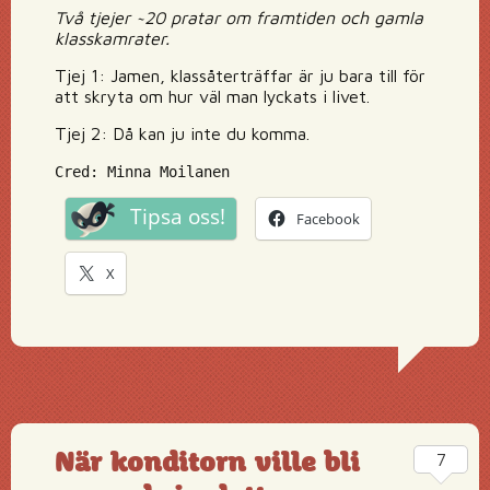
Två tjejer ~20 pratar om framtiden och gamla
klasskamrater.
Tjej 1: Jamen, klassåterträffar är ju bara till för
att skryta om hur väl man lyckats i livet.
Tjej 2: Då kan ju inte du komma.
Cred: Minna Moilanen
Tipsa oss!
Facebook
X
När konditorn ville bli
7