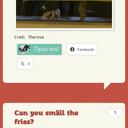
Cred: Therese
Tipsa oss!
Facebook
X
Can you smäll the
5
fries?