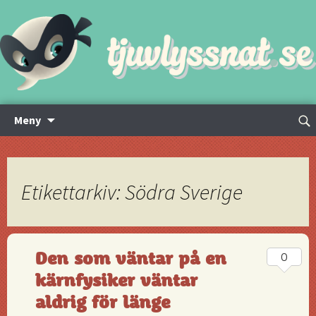
Hoppa
Sök
Meny
till
efte
innehåll
Etikettarkiv: Södra Sverige
Den som väntar på en
0
kärnfysiker väntar
aldrig för länge