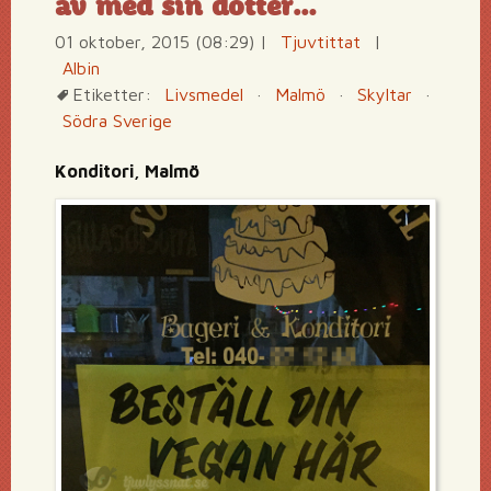
av med sin dotter…
01 oktober, 2015 (08:29)
|
Tjuvtittat
|
Albin
Etiketter:
Livsmedel
·
Malmö
·
Skyltar
·
Södra Sverige
Konditori, Malmö