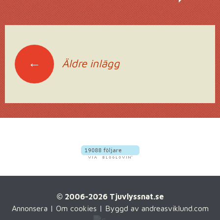
Inläggsnavigering
←
Äldre inlägg
© 2006-2026 Tjuvlyssnat.se
Annonsera
|
Om cookies
| Byggd av
andreasviklund.com