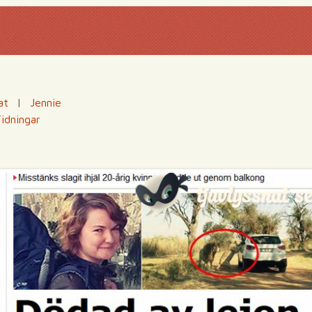
at
|
Jennie
idningar