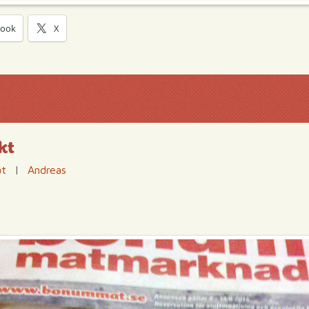
book
X
kt
at
|
Andreas