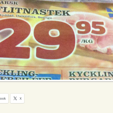
book
X