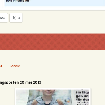
book
X
at
|
Jennie
pingsposten 20 maj 2015