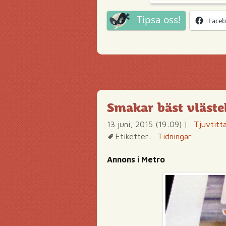
Tipsa oss!
Face
Smakar bäst vläste
13 juni, 2015 (19:09)
|
Tjuvtitt
Etiketter:
Tidningar
Annons i Metro