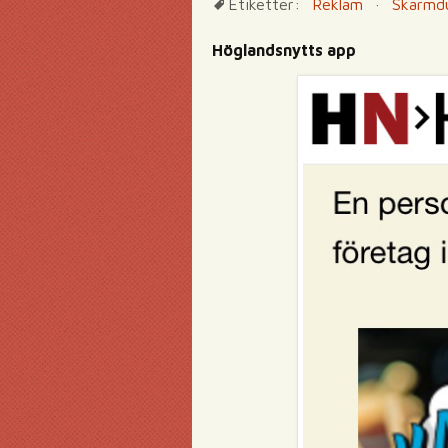
Etiketter:
Reklam
·
Skärmd
Höglandsnytts app