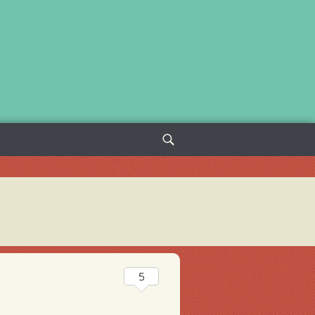
Sök
efter:
5