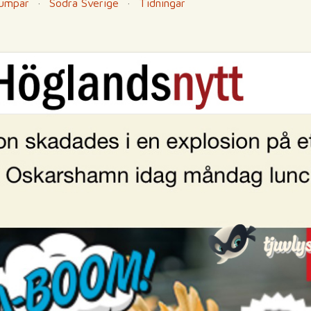
umpar
·
Södra Sverige
·
Tidningar