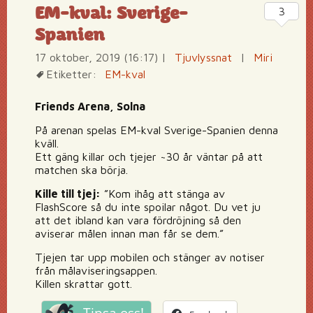
EM-kval: Sverige-
3
Spanien
17 oktober, 2019 (16:17)
|
Tjuvlyssnat
|
Miri
Etiketter:
EM-kval
Friends Arena, Solna
På arenan spelas EM-kval Sverige-Spanien denna
kväll.
Ett gäng killar och tjejer ~30 år väntar på att
matchen ska börja.
Kille till tjej:
”Kom ihåg att stänga av
FlashScore så du inte spoilar något. Du vet ju
att det ibland kan vara fördröjning så den
aviserar målen innan man får se dem.”
Tjejen tar upp mobilen och stänger av notiser
från målaviseringsappen.
Killen skrattar gott.