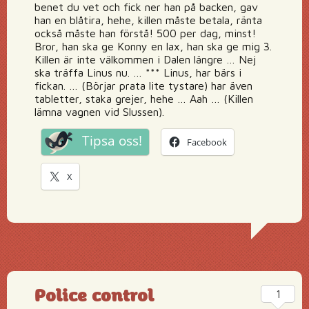
benet du vet och fick ner han på backen, gav
han en blåtira, hehe, killen måste betala, ränta
också måste han förstå! 500 per dag, minst!
Bror, han ska ge Konny en lax, han ska ge mig 3.
Killen är inte välkommen i Dalen längre … Nej
ska träffa Linus nu. … *** Linus, har bärs i
fickan. … (Börjar prata lite tystare) har även
tabletter, staka grejer, hehe … Aah … (Killen
lämna vagnen vid Slussen).
Tipsa oss!
Facebook
X
Police control
1