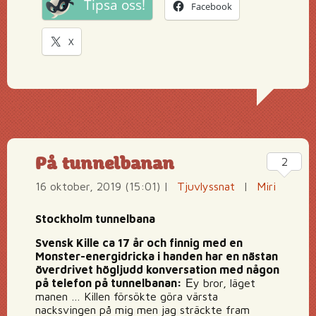
Tipsa oss!
Facebook
X
På tunnelbanan
2
16 oktober, 2019 (15:01)
|
Tjuvlyssnat
|
Miri
Stockholm tunnelbana
Svensk Kille ca 17 år och finnig med en
Monster-energidricka i handen har en nästan
överdrivet högljudd konversation med någon
på telefon på tunnelbanan:
Еy bror, läget
manen … Killen försökte göra värsta
nacksvingen på mig men jag sträckte fram