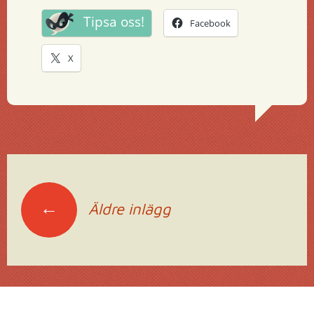
Tipsa oss!
Facebook
X
Inläggsnavigering
←
Äldre inlägg