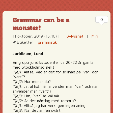
Grammar can be a
0
monster!
11 oktober, 2019 (15:10)
|
Tjuvlyssnat
|
Miri
Etiketter:
grammatik
Juridicum, Lund
En grupp juridikstudenter ca 20-22 år gamla,
med Stockholmsdialekt:
Tjej1:
Alltså, vad är det för skillnad på ”var” och
”vart”?
Tjej2:
Hur menar du?
Tjej1:
Ja, alltså, när använder man ”var” och när
använder man ”vart”?
Tjej3:
Hm, ”var” är väl när…
Tjej2:
Är det nånting med tempus?
Tjej1:
Alltså jag har verkligen ingen aning.
Tjej3:
Nä, det är fan svårt.