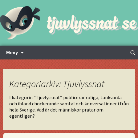
Hoppa
Sök
Meny
till
efte
innehåll
Kategoriarkiv: Tjuvlyssnat
I kategorin ”Tjuvlyssnat” publicerar roliga, tänkvärda
och ibland chockerande samtal och konversationer i från
hela Sverige. Vad är det människor pratar om
egentligen?