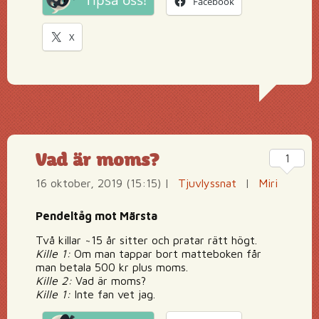
Tipsa oss!
Facebook
X
Vad är moms?
1
16 oktober, 2019 (15:15)
|
Tjuvlyssnat
|
Miri
Pendeltåg mot Märsta
Två killar ~15 år sitter och pratar rätt högt.
Kille 1:
Om man tappar bort matteboken får
man betala 500 kr plus moms.
Kille 2:
Vad är moms?
Kille 1:
Inte fan vet jag.