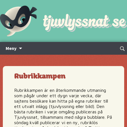
Hoppa
Sök
Meny
till
efte
innehåll
Rubrikkampen
Rubrikkampen är en återkommande utmaning
som pågår under ett dygn varje vecka, där
sajtens besökare kan hitta på egna rubriker till
ett utvalt inlägg (tjuvlyssning eller bild). Den
bästa rubriken i varje omgång publiceras på
Tjuvlyssnat, tillsammans med några bubblare. På
söndag kväll publicerar vi en ny, rubriklös