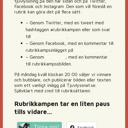
tjuvlyssning på den här sidan och på Twitter,
Facebook och Instagram. Den som vill föreslå en
rubrik kan göra det på flera sätt:
– Genom Twitter, med en tweet med
hashtaggen #rubrikkampen eller som svar
till
@Tjuvlyssnat_se
.
– Genom Facebook, med en kommentar till
rubrikkampsinlägget på
vår Facebooksida
.
– Genom
Instagram
, med en kommentar
till rubrikkampssbilden.
På måndag kväll klockan 20:00 väljer vi vinnare
och bubblare, och publicerar bilden eller texten
som ett vanligt inlägg på Tjuvlyssnat.se.
Självklart med cred till rubriksättaren.
Rubrikkampen tar en liten paus
tills vidare…
Tipsa oss!
Facebook