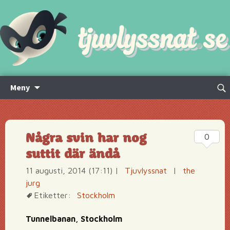
Hoppa
Sök
Meny
till
efte
innehåll
Några svin har nog
0
suttit där ändå
11 augusti, 2014 (17:11)
|
Tjuvlyssnat
|
the
jurg
Etiketter:
Stockholm
Tunnelbanan, Stockholm