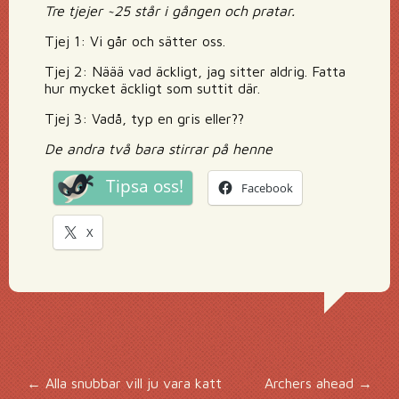
Tre tjejer ~25 står i gången och pratar.
Tjej 1: Vi går och sätter oss.
Tjej 2: Näää vad äckligt, jag sitter aldrig. Fatta
hur mycket äckligt som suttit där.
Tjej 3: Vadå, typ en gris eller??
De andra två bara stirrar på henne
Tipsa oss!
Facebook
X
←
Alla snubbar vill ju vara katt
Archers ahead
→