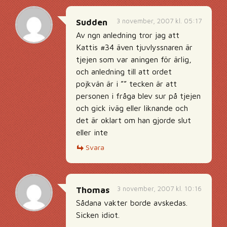
3 november, 2007 kl. 05:17
Sudden
Av ngn anledning tror jag att
Kattis #34 även tjuvlyssnaren är
tjejen som var aningen för ärlig,
och anledning till att ordet
pojkvän är i ”” tecken är att
personen i fråga blev sur på tjejen
och gick iväg eller liknande och
det är oklart om han gjorde slut
eller inte
Svara
3 november, 2007 kl. 10:16
Thomas
Sådana vakter borde avskedas.
Sicken idiot.