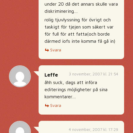
under 20 då det annars skulle vara
diskriminering…
rolig tjuvlyssning för övrigt och
taskigt för tjejen som säkert var
för full för att fatta(och borde
därmed iofs inte komma få gå in)
Svara
3 november, 2007 kl. 21:54
Leffe
åhh suck, dags att införa
editerings möjligheter på sina
kommentarer…
Svara
4 november, 2007 kl. 17:29