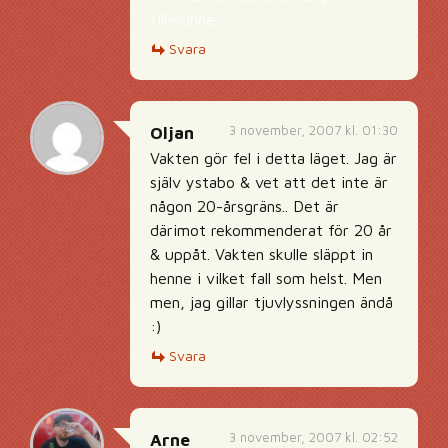
till-sunne
Svara
3 november, 2007 kl. 01:30
Oljan
Vakten gör fel i detta läget. Jag är
själv ystabo & vet att det inte är
någon 20-årsgräns.. Det är
därimot rekommenderat för 20 år
& uppåt. Vakten skulle släppt in
henne i vilket fall som helst. Men
men, jag gillar tjuvlyssningen ändå
:)
Svara
3 november, 2007 kl. 02:52
Arne