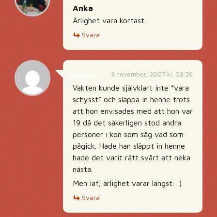
Anka
Ärlighet vara kortast..
Svara
3 november, 2007 kl. 03:26
Patrik
Vakten kunde självklart inte ”vara
schysst” och släppa in henne trots
att hon envisades med att hon var
19 då det säkerligen stod andra
personer i kön som såg vad som
pågick. Hade han släppt in henne
hade det varit rätt svårt att neka
nästa.
Men iaf, ärlighet varar längst. :)
Svara