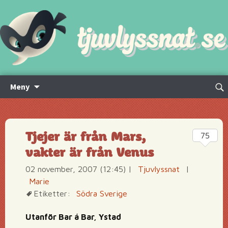
Hoppa
Sök
Meny
till
efte
innehåll
Tjejer är från Mars,
75
vakter är från Venus
02 november, 2007 (12:45)
|
Tjuvlyssnat
|
Marie
Etiketter:
Södra Sverige
Utanför Bar á Bar, Ystad