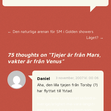
Inläggsnavigering
←
Den naturliga arenan för SM i Golden showers
Läget?
→
75 thoughts on “
Tjejer är från Mars,
vakter är från Venus
”
3 november, 2007 kl. 00:06
Daniel
Aha, den lilla tjejen från Torsby (?)
har flyttat till Ystad.
http://www.tjuvlyssnat.se/sodra-
sverige/arlighet-ma-vara-langst-
men-tar-en-bara-sa-langt-som-