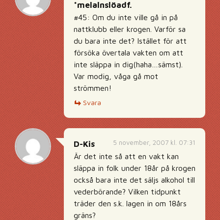
*melalnslöadf.
#45: Om du inte ville gå in på
nattklubb eller krogen. Varför sa
du bara inte det? Istället för att
försöka övertala vakten om att
inte släppa in dig(haha…sämst).
Var modig, våga gå mot
strömmen!
Svara
5 november, 2007 kl. 07:31
D-Kis
Är det inte så att en vakt kan
släppa in folk under 18år på krogen
också bara inte det säljs alkohol till
vederbörande? Vilken tidpunkt
träder den s.k. lagen in om 18års
gräns?