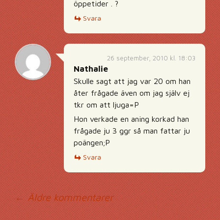
öppetider . ?
Svara
26 september, 2010 kl. 18:03
Nathalie
Skulle sagt att jag var 20 om han
åter frågade även om jag själv ej
tkr om att ljuga=P
Hon verkade en aning korkad han
frågade ju 3 ggr så man fattar ju
poängen;P
Svara
Kommentarsnavig
← Äldre kommentarer