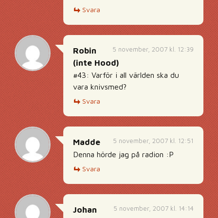
Svara
5 november, 2007 kl. 12:39
Robin
(inte Hood)
#43: Varför i all världen ska du
vara knivsmed?
Svara
5 november, 2007 kl. 12:51
Madde
Denna hörde jag på radion :P
Svara
5 november, 2007 kl. 14:14
Johan