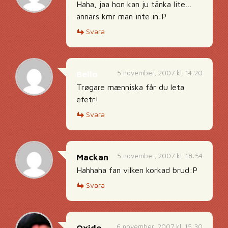
Haha, jaa hon kan ju tänka lite…
annars kmr man inte in:P
Svara
5 november, 2007 kl. 14:20
Bello
Trøgare mænniska får du leta
efetr!
Svara
5 november, 2007 kl. 18:54
Mackan
Hahhaha fan vilken korkad brud:P
Svara
6 november, 2007 kl. 15:30