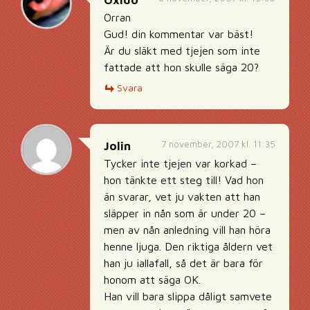
Oxido
Orran
Gud! din kommentar var bäst!
Är du släkt med tjejen som inte
fattade att hon skulle säga 20?
Svara
7 november, 2007 kl. 11:35
Jolin
Tycker inte tjejen var korkad –
hon tänkte ett steg till! Vad hon
än svarar, vet ju vakten att han
släpper in nån som är under 20 –
men av nån anledning vill han höra
henne ljuga. Den riktiga åldern vet
han ju iallafall, så det är bara för
honom att säga OK.
Han vill bara slippa dåligt samvete