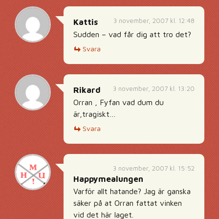
3 november, 2007 kl. 12:48
Kattis
Sudden – vad får dig att tro det?
Svara
3 november, 2007 kl. 13:20
Rikard
Orran , Fyfan vad dum du
är,tragiskt…
Svara
3 november, 2007 kl. 15:52
Happymealungen
Varför allt hatande? Jag är ganska
säker på at Orran fattat vinken
vid det här laget.