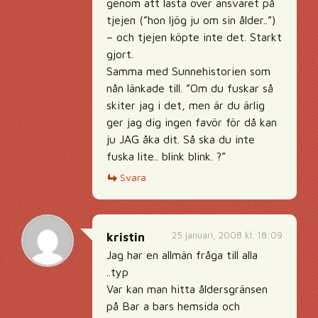
genom att lasta över ansvaret på
tjejen (”hon ljög ju om sin ålder..”)
– och tjejen köpte inte det. Starkt
gjort.
Samma med Sunnehistorien som
nån länkade till. ”Om du fuskar så
skiter jag i det, men är du ärlig
ger jag dig ingen favör för då kan
ju JAG åka dit. Så ska du inte
fuska lite.. blink blink. ?”
Svara
25 januari, 2008 kl. 18:09
kristin
Jag har en allmän fråga till alla
..typ
Var kan man hitta åldersgränsen
på Bar a bars hemsida och