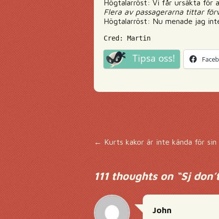
Högtalarröst: Vi får ursäkta för 
Flera av passagerarna tittar förv
Högtalarröst: Nu menade jag inte 
Cred: Martin
Tipsa oss!
Face
Inläggsnavigering
←
Kurts kakor är inte kända för sin 
111 thoughts on “
Sj don’t
John