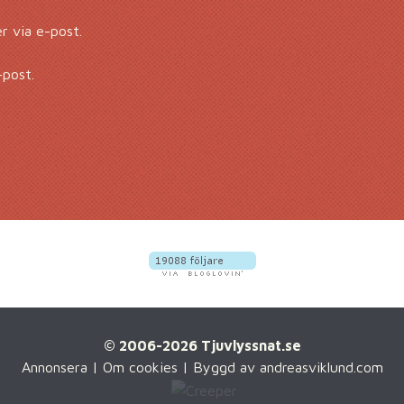
 via e-post.
-post.
© 2006-2026 Tjuvlyssnat.se
Annonsera
|
Om cookies
| Byggd av
andreasviklund.com