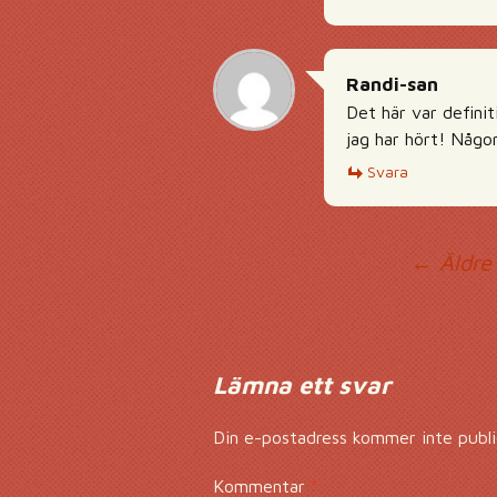
Randi-san
Det här var definit
jag har hört! Någo
Svara
Ko
← Äldre
Lämna ett svar
Din e-postadress kommer inte publi
Kommentar
*