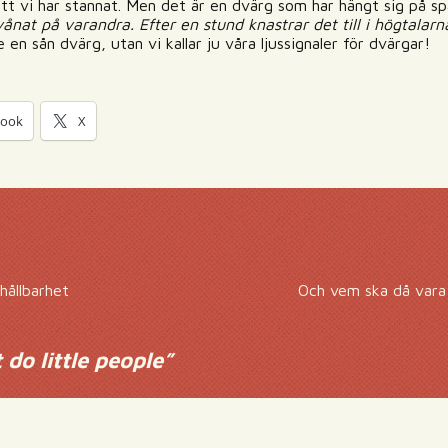
att vi har stannat. Men det är en dvärg som har hängt sig på sp
ånat på varandra. Efter en stund knastrar det till i högtalarn
en sån dvärg, utan vi kallar ju våra ljussignaler för dvärgar!
book
X
hållbarhet
Och vem ska då vara 
 do little people
”