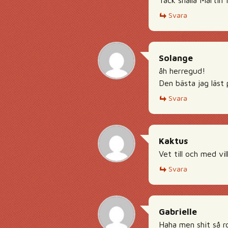
Tack snälla Martin
Svara
Solange
åh herregud!
Den bästa jag läst 
Svara
Kaktus
Vet till och med v
Svara
Gabrielle
Haha men shit så ro