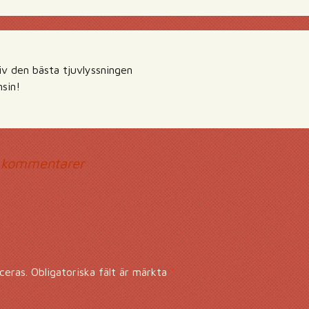
iv den bästa tjuvlyssningen
nsin!
mmentarsnavigerin
 kommentarer
ceras.
Obligatoriska fält är märkta
*