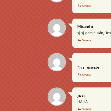
Svara
Micaela
sj sj gamle vän, fes
Svara
SJ
Nya resande
Svara
josi
HAHA
Svara