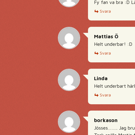
Fy fan va bra :D L
Svara
Mattias Ö
Helt underbar! :D
Svara
Linda
Helt underbart härl
Svara
borkason
Jösses…….. Jag bruk