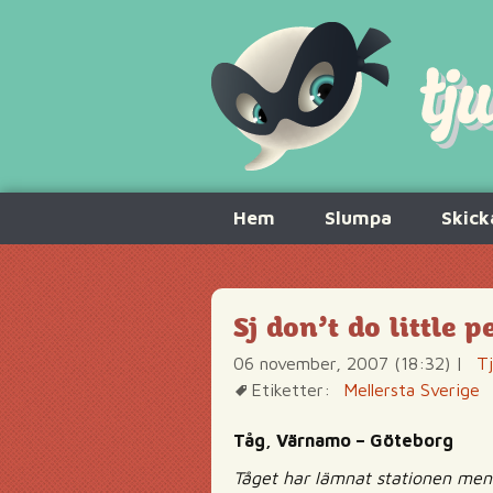
Hoppa
Hem
Slumpa
Skick
till
innehåll
Sj don’t do little p
06 november, 2007 (18:32)
|
Tj
Etiketter:
Mellersta Sverige
Tåg, Värnamo – Göteborg
Tåget har lämnat stationen men 