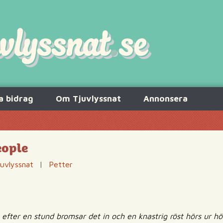
a bidrag
Om Tjuvlyssnat
Annonsera
eople
uvlyssnat
|
Petter
efter en stund bromsar det in och en knastrig röst hörs ur hö