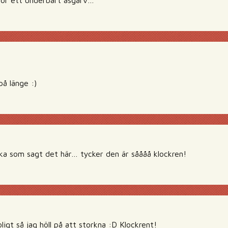
 för ett underbart asgarv…
på länge :)
ilka som sagt det här… tycker den är såååå klockren!
ligt så jag höll på att storkna :D Klockrent!