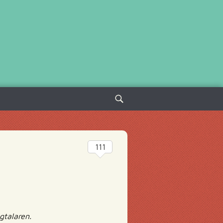
Sök
efter:
111
gtalaren.