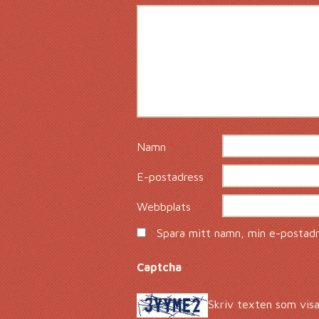
Namn
*
E-postadress
*
Webbplats
Spara mitt namn, min e-postadre
Captcha
*
Skriv texten som visa