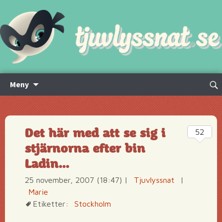
Hoppa
Sök
Meny
till
efte
innehåll
Det här med att se sig i
52
stjärnorna efter bin
Ladin…
25 november, 2007 (18:47)
|
Tjuvlyssnat
|
Marie
Etiketter:
Stockholm