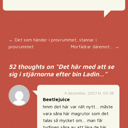
Inläggsnavigering
←
Det som händer i provrummet, stannar i
provrummet
Morfädrar däremot…
→
52 thoughts on “
Det här med att se
sig i stjärnorna efter bin Ladin…
”
4 december, 2007 kl. 00:38
Beetlejuice
hmm det här var nåt nytt… måste
vara såna här magrutor som det
talas så mycket om… man får
tydligen såna av att läsa de här