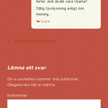
heter Jedi skulle vara Usama?
Dålig tjuvlyssning enligt min
mening…
Svara
Kommentarsnavig
← Äldre kommentarer
Lämna ett svar
Din e-postadress kommer inte publiceras.
Obligatoriska fält är märkta
*
Kommentar
*