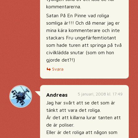
kommentarerna.
Satan På En Pinne vad roliga
somliga är!!! Och då menar jag er
mina kära kommenterare och inte
stackars Fru ungefärfemtiotant
som hade turen att springa på två
civilklädda snutar (som om hon
gjorde det?!)
Svara
5 januari, 2008 kl. 17:49
Andreas
Jag har svårt att se det som är
tänkt att vara det roliga.
Är det att killarna lurar tanten att
de är poliser.
Eller är det roliga att någon som