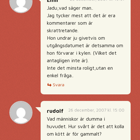
Emil
Jadu,vad säger man..
Jag tycker mest att det är era
kommentarer som är
skrattretande.
Hon undrar ju givetvis om
utgångsdatumet är detsamma om
hon förvarar i kylen. (Vilket det
antagligen inte är).
Inte det minsta roligt,utan en
enkel fråga..
Svara
26 december, 2007 kl. 15:00
rudolf
Vad människor är dumma i
huvudet. Hur svårt är det att kolla
om kött är för gammalt?