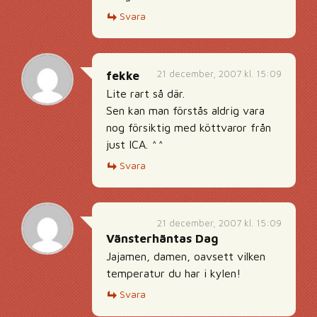
Svara
21 december, 2007 kl. 15:09
fekke
Lite rart så där.
Sen kan man förstås aldrig vara
nog försiktig med köttvaror från
just ICA. ^^
Svara
21 december, 2007 kl. 15:09
Vänsterhäntas Dag
Jajamen, damen, oavsett vilken
temperatur du har i kylen!
Svara