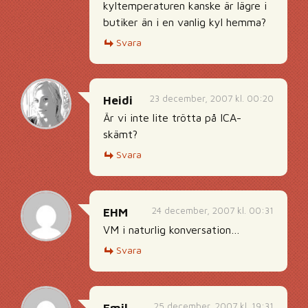
kyltemperaturen kanske är lägre i
butiker än i en vanlig kyl hemma?
Svara
23 december, 2007 kl. 00:20
Heidi
Är vi inte lite trötta på ICA-
skämt?
Svara
24 december, 2007 kl. 00:31
EHM
VM i naturlig konversation…
Svara
25 december, 2007 kl. 19:31