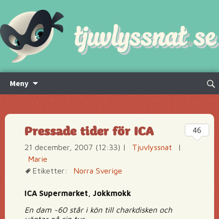
Hoppa
Sök
Meny
till
efte
innehåll
Pressade tider för ICA
46
21 december, 2007 (12:33)
|
Tjuvlyssnat
|
Marie
Etiketter:
Norra Sverige
ICA Supermarket, Jokkmokk
En dam ~60 står i kön till charkdisken och