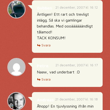
21 december, 2007 kl. 16:12
Gubben
Äntligen! Ett rart och trevligt
inlägg. Så ska vi gamlingar
behandlas. Med oooäääääändligt
tålamod!
TACK KONSUM!
Svara
21 december, 2007 kl. 16:17
Petra
Naaw, vad underbart :D
Svara
21 december, 2007 kl. 16:18
Andreas
Åhopp! En tjuvlyssning ifrån min