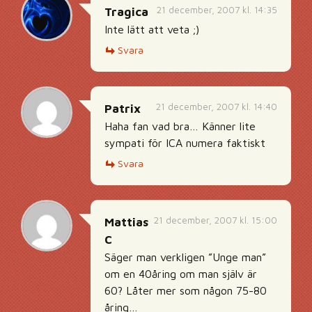
21 december, 2007 kl. 14:35
Tragica
Inte lätt att veta ;)
Svara
21 december, 2007 kl. 14:40
Patrix
Haha fan vad bra… Känner lite
sympati för ICA numera faktiskt
Svara
21 december, 2007 kl. 15:00
Mattias
C
Säger man verkligen ”Unge man”
om en 40åring om man själv är
60? Låter mer som någon 75-80
åring…