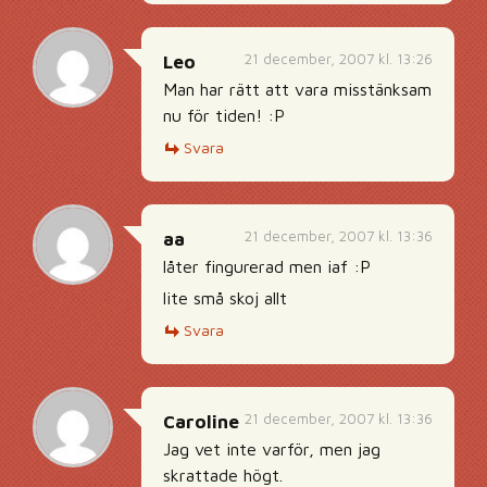
21 december, 2007 kl. 13:26
Leo
Man har rätt att vara misstänksam
nu för tiden! :P
Svara
21 december, 2007 kl. 13:36
aa
låter fingurerad men iaf :P
lite små skoj allt
Svara
21 december, 2007 kl. 13:36
Caroline
Jag vet inte varför, men jag
skrattade högt.