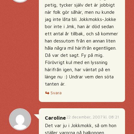
petig, tycker själv det är jobbigt
när folk gör såhär, men nu kunde
jag inte låta bli. Jokkmokks-Jokke
bor inte i Jmk, han är död sedan
ett antal år tillbak, och så kommer
han dessutom från en annan liten
håla några mil härifrån egentligen.
Då var det sagt. Fy på mig..
Förövrigt kul med en lyssning
härifrån igen, har väntat på en
länge nu :) Undrar vem den söta
tanten är.
Svara
22 december, 2007 kl. 08:21
Caroline
Det var ju i Jokkmokk, så om hon
ställer varorna på balkongen