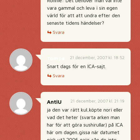
Ronnie: Det behöver man väl inte
vara gammal och leva i sin egen
värld för att att undra efter den
senaste tidens händelser?
Svara
21 december, 2007 kl. 18:52
Tompa
Snart dags för en ICA-sajt.
Svara
21 december, 2007 kl. 21:19
AntiU
ja den var rätt kul..köpte nori eller
vad det heter (svarta arken man
har för att göra sushirullar) på ICA
här om dagen..gissa när datumet
gick ut? 2006..najjs..såg de inte