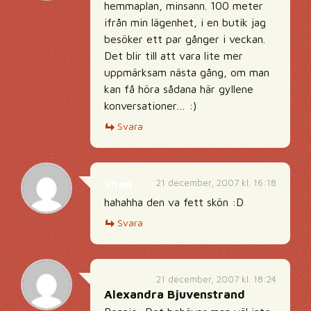
hemmaplan, minsann. 100 meter
ifrån min lägenhet, i en butik jag
besöker ett par gånger i veckan.
Det blir till att vara lite mer
uppmärksam nästa gång, om man
kan få höra sådana här gyllene
konversationer… :)
Svara
21 december, 2007 kl. 16:18
Shan
hahahha den va fett skön :D
Svara
21 december, 2007 kl. 18:24
Alexandra Bjuvenstrand