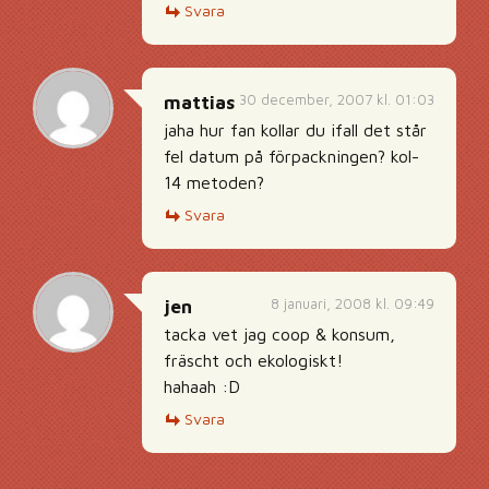
Svara
30 december, 2007 kl. 01:03
mattias
jaha hur fan kollar du ifall det står
fel datum på förpackningen? kol-
14 metoden?
Svara
8 januari, 2008 kl. 09:49
jen
tacka vet jag coop & konsum,
fräscht och ekologiskt!
hahaah :D
Svara