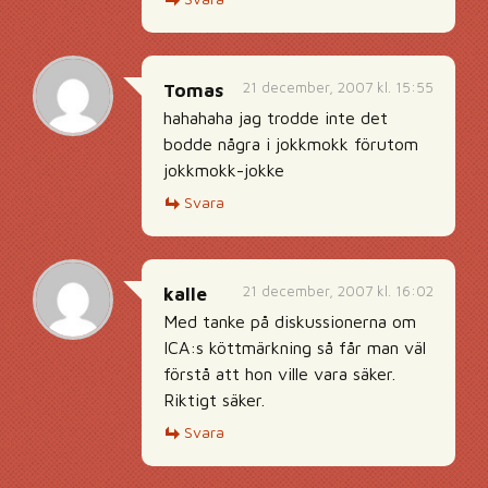
21 december, 2007 kl. 15:55
Tomas
hahahaha jag trodde inte det
bodde några i jokkmokk förutom
jokkmokk-jokke
Svara
21 december, 2007 kl. 16:02
kalle
Med tanke på diskussionerna om
ICA:s köttmärkning så får man väl
förstå att hon ville vara säker.
Riktigt säker.
Svara