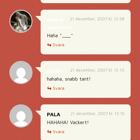
21 december, 2007 kl. 12:58
Henrik
Sundholm
Haha ^___^
Svara
21 december, 2007 kl. 13:10
Syfilis
hahaha, snabb tant!
Svara
21 december, 2007 kl. 13:19
PALA
HAHAHA! Vackert!
Svara