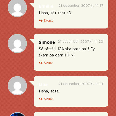
21 december, 2007 kl. 14:17
Emelie
Haha, söt tant :D
Svara
21 december, 2007 kl. 14:20
Simone
Så rätt!!! ICA ska bara ha!! Fy
skam på dem!!!! >(
Svara
21 december, 2007 kl. 14:31
Lina
Haha, sött.
Svara