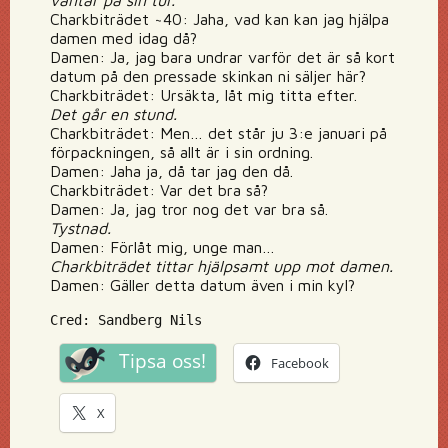
väntar på sin tur.
Charkbiträdet ~40: Jaha, vad kan kan jag hjälpa
damen med idag då?
Damen: Ja, jag bara undrar varför det är så kort
datum på den pressade skinkan ni säljer här?
Charkbiträdet: Ursäkta, låt mig titta efter.
Det går en stund.
Charkbiträdet: Men… det står ju 3:e januari på
förpackningen, så allt är i sin ordning.
Damen: Jaha ja, då tar jag den då.
Charkbiträdet: Var det bra så?
Damen: Ja, jag tror nog det var bra så.
Tystnad.
Damen: Förlåt mig, unge man…
Charkbiträdet tittar hjälpsamt upp mot damen.
Damen: Gäller detta datum även i min kyl?
Cred: Sandberg Nils
Tipsa oss!
Facebook
X