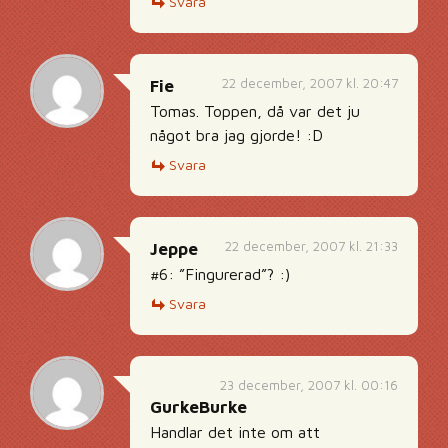
Svara
22 december, 2007 kl. 20:47
Fie
Tomas. Toppen, då var det ju
något bra jag gjorde! :D
Svara
22 december, 2007 kl. 21:33
Jeppe
#6: ”Fingurerad”? :)
Svara
23 december, 2007 kl. 00:16
GurkeBurke
Handlar det inte om att