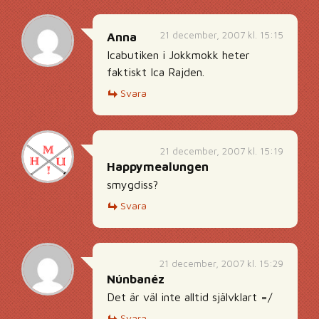
21 december, 2007 kl. 15:15
Anna
Icabutiken i Jokkmokk heter
faktiskt Ica Rajden.
Svara
21 december, 2007 kl. 15:19
Happymealungen
smygdiss?
Svara
21 december, 2007 kl. 15:29
Núnbanéz
Det är väl inte alltid självklart =/
Svara