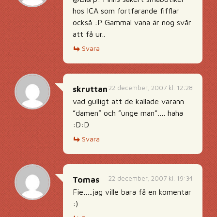
hos ICA som fortfarande fifflar
också :P Gammal vana är nog svår
att få ur..
Svara
22 december, 2007 kl. 12:28
skruttan
vad gulligt att de kallade varann
”damen” och ”unge man”…. haha
:D:D
Svara
22 december, 2007 kl. 19:34
Tomas
Fie…..jag ville bara få en komentar
:)