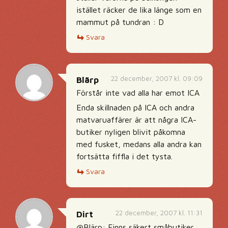
istället räcker de lika länge som en
mammut på tundran : D
Svara
22 december, 2007 kl. 09:09
Blärp
Förstår inte vad alla har emot ICA
Enda skillnaden på ICA och andra
matvaruaffärer är att några ICA-
butiker nyligen blivit påkomna
med fusket, medans alla andra kan
fortsätta fiffla i det tysta.
Svara
22 december, 2007 kl. 11:31
Dirt
@Blärp: Finns säkert småbutiker