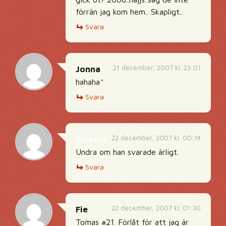
förrän jag kom hem.. Skapligt..
Svara
21 december, 2007 kl. 23:01
Jonna
hahaha^
Svara
22 december, 2007 kl. 00:14
Cineast
Undra om han svarade ärligt.
Svara
22 december, 2007 kl. 01:30
Fie
Tomas #21. Förlåt för att jag är