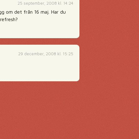
25 september, 2008 kl. 14:24
ägg om det från 16 maj. Har du
refresh?
29 december, 2008 kl. 15:25
g