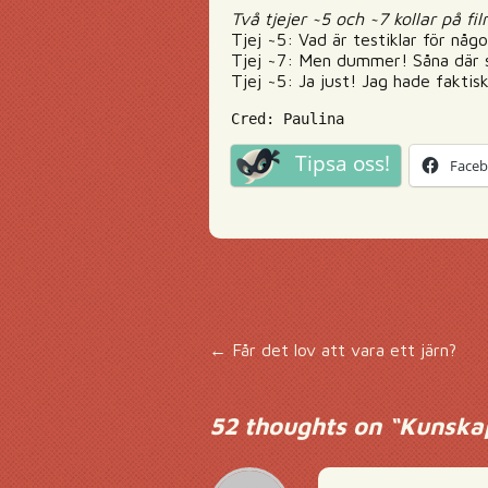
Två tjejer ~5 och ~7 kollar på f
Tjej ~5: Vad är testiklar för någ
Tjej ~7: Men dummer! Såna där 
Tjej ~5: Ja just! Jag hade faktis
Cred: Paulina
Tipsa oss!
Face
Inläggsnavigering
←
Får det lov att vara ett järn?
52 thoughts on “
Kunskap