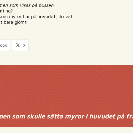
ilmen som visas på bussen.
onting?
som myror har på huvudet, du vet.
kt bara glömt.
book
X
en som skulle sätta myror i huvudet på fr