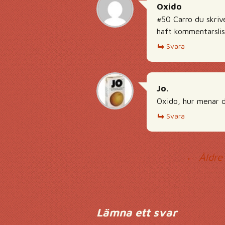
Oxido
#50 Carro du skriv
haft kommentarslis
Svara
Jo.
Oxido, hur menar 
Svara
Ko
← Äldre
Lämna ett svar