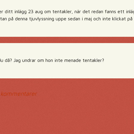
er ditt inlägg 23 aug om tentakler, när det redan fanns ett inl
tan på denna tjuvlyssning uppe sedan i maj och inte klickat på 
du då? Jag undrar om hon inte menade tentakler?
mmentarsnavigerin
 kommentarer