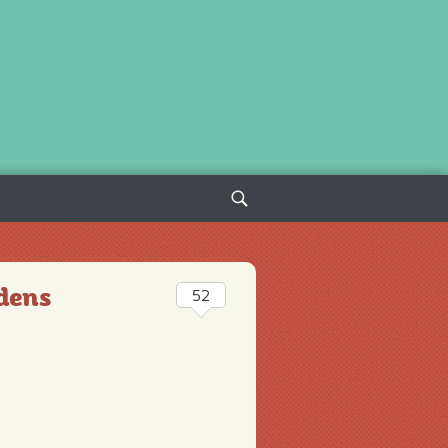
Sök
efter:
dens
52