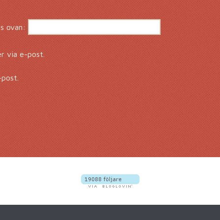
s ovan:
 via e-post.
-post.