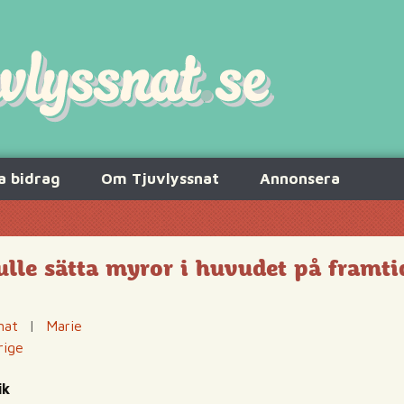
a bidrag
Om Tjuvlyssnat
Annonsera
lle sätta myror i huvudet på framti
nat
|
Marie
rige
ik