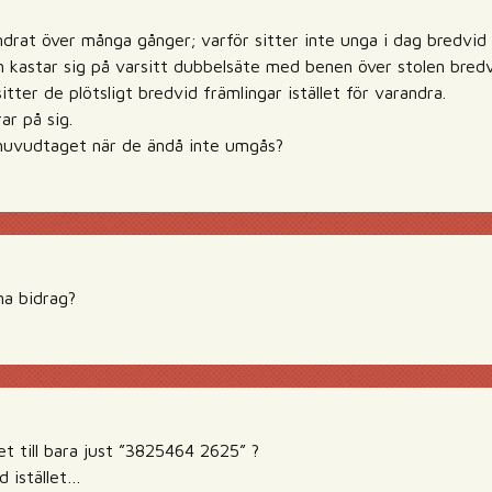
drat över många gånger; varför sitter inte unga i dag bredvid
ch kastar sig på varsitt dubbelsäte med benen över stolen bredv
sitter de plötsligt bredvid främlingar istället för varandra.
rar på sig.
rhuvudtaget när de ändå inte umgås?
na bidrag?
t till bara just ”3825464 2625” ?
d istället…