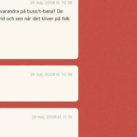
29 maj, 2008 kl. 10:36
 varandra på buss/t-bana? De
id och sen när det kliver på folk
29 maj, 2008 kl. 10:38
29 maj, 2008 kl. 11:31