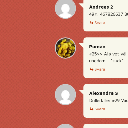
Andreas 2
49#: 467826637 3
Svara
Puman
#25>> Alla vet väl
ungdom… *suck*
Svara
Alexandra S
Drillerkiller #29 V
Svara