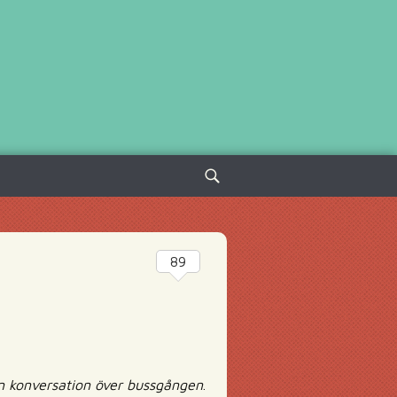
Sök
efter:
89
 en konversation över bussgången
.