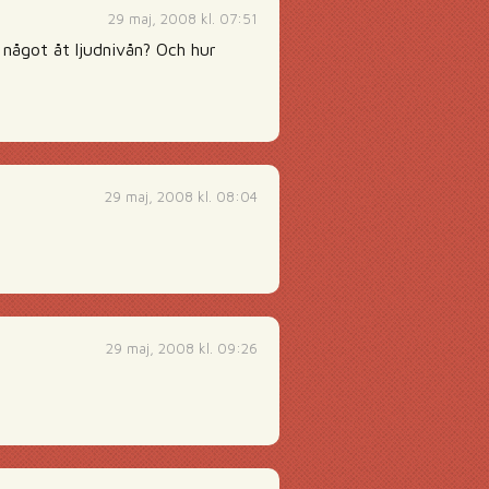
29 maj, 2008 kl. 07:51
 något åt ljudnivån? Och hur
29 maj, 2008 kl. 08:04
29 maj, 2008 kl. 09:26