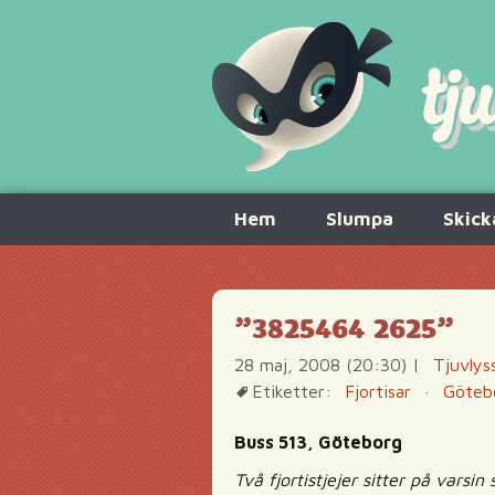
Hoppa
Hem
Slumpa
Skick
till
innehåll
”3825464 2625”
28 maj, 2008 (20:30)
|
Tjuvlys
Etiketter:
Fjortisar
·
Göteb
Buss 513, Göteborg
Två fjortistjejer sitter på vars