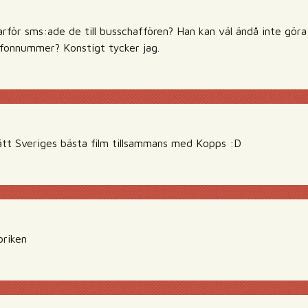
arför sms:ade de till busschaffören? Han kan väl ändå inte göra
efonnummer? Konstigt tycker jag.
 Lätt Sveriges bästa film tillsammans med Kopps :D
briken