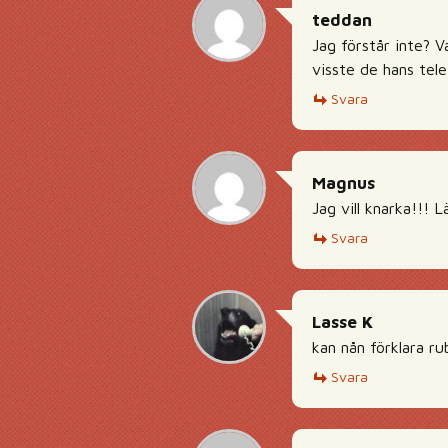
teddan
Jag förstår inte? V
visste de hans tel
Svara
Magnus
Jag vill knarka!!!
Svara
Lasse K
kan nån förklara ru
Svara