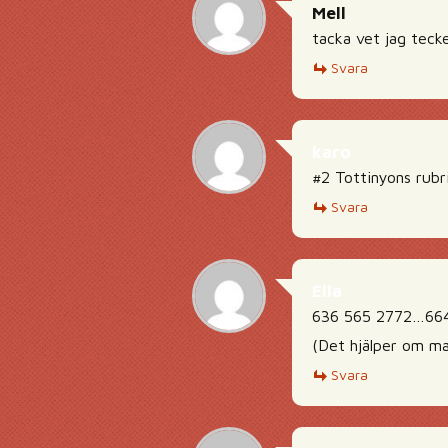
Mell
tacka vet jag teck
Svara
karo
#2 Tottinyons rubr
Svara
Ella
636 565 2772…66
(Det hjälper om man
Svara