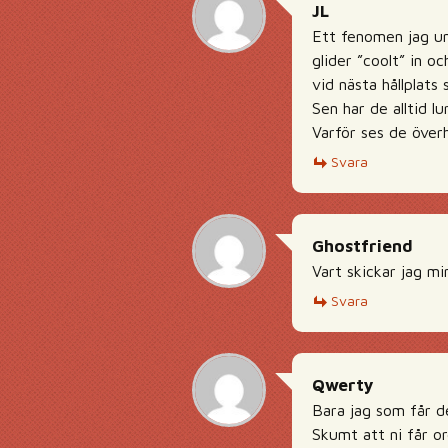
JL
Ett fenomen jag un
glider ”coolt” in o
vid nästa hållplats 
Sen har de alltid lu
Varför ses de öve
Svara
Ghostfriend
Vart skickar jag mi
Svara
Qwerty
Bara jag som får de
Skumt att ni får or