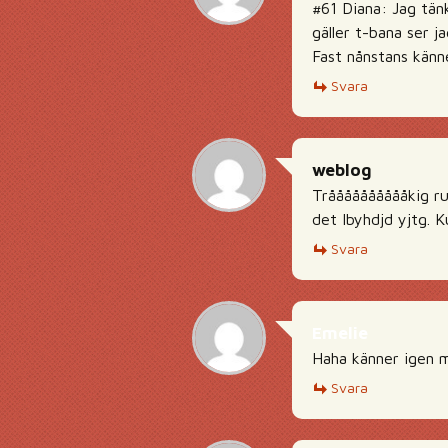
#61 Diana: Jag tän
gäller t-bana ser ja
Fast nånstans känn
Svara
weblog
Trååååååååååkig ru
det Ibyhdjd yjtg. 
Svara
Emelie
Haha känner igen m
Svara