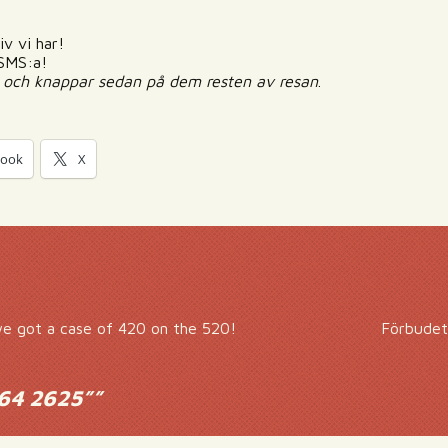
iv vi har!
 SMS:a!
a och knappar sedan på dem resten av resan
.
book
X
we got a case of 420 on the 520!
Förbudet
64 2625”
”