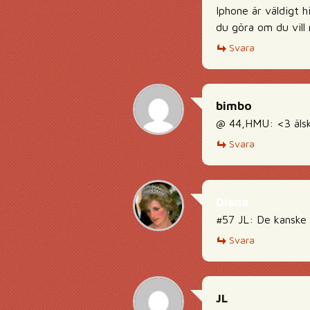
Iphone är väldigt h
du göra om du vill
Svara
bimbo
@ 44,HMU: <3 äls
Svara
Diana
#57 JL: De kanske 
Svara
JL