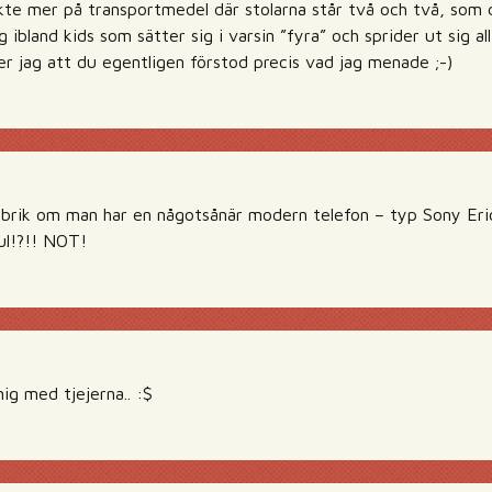
kte mer på transportmedel där stolarna står två och två, som 
g ibland kids som sätter sig i varsin ”fyra” och sprider ut sig al
er jag att du egentligen förstod precis vad jag menade ;-)
brik om man har en någotsånär modern telefon – typ Sony Eric
Kul!?!! NOT!
ig med tjejerna.. :$