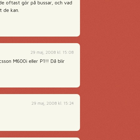
de oftast gör på bussar, och vad
lt de kan.
29 maj, 2008 kl. 15:08
sson M600i eller P1!! Då blir
29 maj, 2008 kl. 15:24