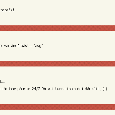
enspråk!
ik var ändå bäst… *asg*
4….
 är inne på msn 24/7 för att kunna tolka det där rätt ;-) )