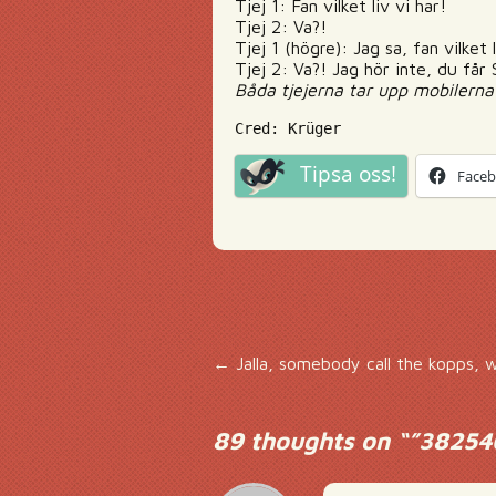
Tjej 1: Fan vilket liv vi har!
Tjej 2: Va?!
Tjej 1 (högre): Jag sa, fan vilket l
Tjej 2: Va?! Jag hör inte, du får
Båda tjejerna tar upp mobilern
Cred: Krüger
Tipsa oss!
Face
Inläggsnavigering
←
Jalla, somebody call the kopps, 
89 thoughts on “
”38254