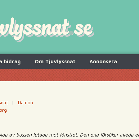
a bidrag
Om Tjuvlyssnat
Annonsera
snat
|
Damon
org
in sida av bussen lutade mot fönstret. Den ena försöker inleda