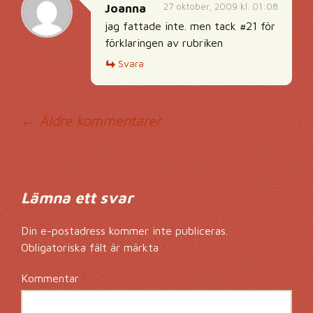
27 oktober, 2009 kl. 01:08
Joanna
jag fattade inte. men tack #21 för
förklaringen av rubriken
Svara
Kommentarsnavig
← Äldre kommentarer
Lämna ett svar
Din e-postadress kommer inte publiceras.
Obligatoriska fält är märkta
*
Kommentar
*