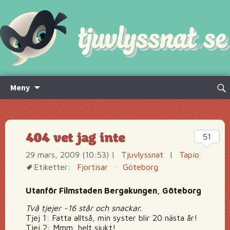
Hoppa
Sök
Meny
till
efte
innehåll
404 vet jag inte
51
29 mars, 2009 (10:53)
|
Tjuvlyssnat
|
Tapio
Etiketter:
Fjortisar
·
Göteborg
Utanför Filmstaden Bergakungen, Göteborg
Två tjejer ~16 står och snackar.
Tjej 1: Fatta alltså, min syster blir 20 nästa år!
Tjej 2: Mmm, helt sjukt!