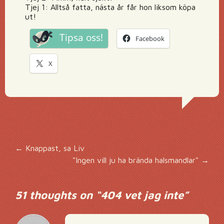
Tjej 1: Alltså fatta, nästa år får hon liksom köpa
ut!
Tipsa oss!
Facebook
X
Inläggsnavigering
←
Knappast, sa Liv
"Ingen vill ju ha brända halsmandlar"
→
51 thoughts on “
404 vet jag inte
”