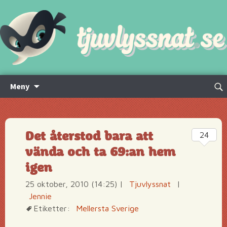
Hoppa
Sök
Meny
till
efte
innehåll
Det återstod bara att
24
vända och ta 69:an hem
igen
25 oktober, 2010 (14:25)
|
Tjuvlyssnat
|
Jennie
Etiketter:
Mellersta Sverige