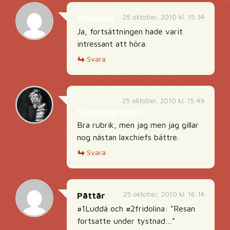
25 oktober, 2010 kl. 15:34
fridolina
Ja, fortsättningen hade varit
intressant att höra.
Svara
25 oktober, 2010 kl. 15:49
Shoppingtipset
Bra rubrik, men jag men jag gillar
nog nästan laxchiefs bättre.
Svara
25 oktober, 2010 kl. 16:14
Pättär
#1Luddä och #2fridolina: ”Resan
fortsatte under tystnad…”