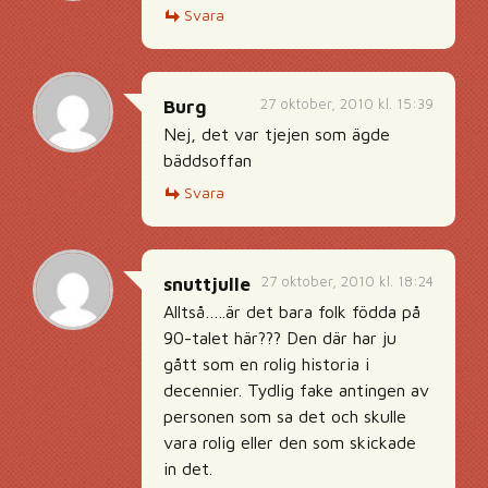
Svara
27 oktober, 2010 kl. 15:39
Burg
Nej, det var tjejen som ägde
bäddsoffan
Svara
27 oktober, 2010 kl. 18:24
snuttjulle
Alltså…..är det bara folk födda på
90-talet här??? Den där har ju
gått som en rolig historia i
decennier. Tydlig fake antingen av
personen som sa det och skulle
vara rolig eller den som skickade
in det.