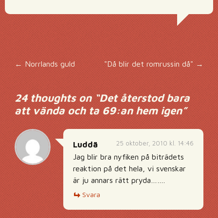
Inläggsnavigering
←
Norrlands guld
"Då blir det romrussin då"
→
24 thoughts on “
Det återstod bara
att vända och ta 69:an hem igen
”
25 oktober, 2010 kl. 14:46
Luddä
Jag blir bra nyfiken på biträdets
reaktion på det hela, vi svenskar
är ju annars rätt pryda…….
Svara