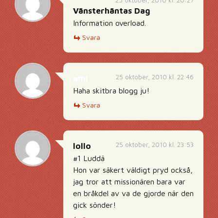
25 oktober, 2010 kl. 20:27
Vänsterhäntas Dag
Information overload.
Svara
25 oktober, 2010 kl. 22:46
ami
Haha skitbra blogg ju!
Svara
25 oktober, 2010 kl. 23:53
lollo
#1 Luddä
Hon var säkert väldigt pryd också,
jag tror att missionären bara var
en bråkdel av va de gjorde när den
gick sönder!