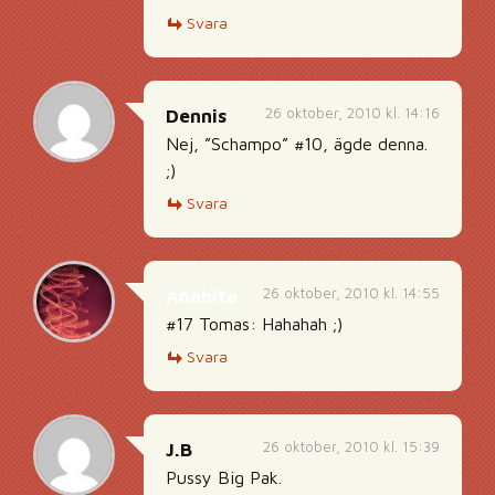
Svara
26 oktober, 2010 kl. 14:16
Dennis
Nej, ”Schampo” #10, ägde denna.
;)
Svara
26 oktober, 2010 kl. 14:55
Anahita
#17 Tomas: Hahahah ;)
Svara
26 oktober, 2010 kl. 15:39
J.B
Pussy Big Pak.