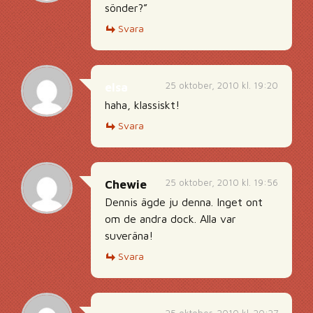
sönder?”
Svara
25 oktober, 2010 kl. 19:20
elsa
haha, klassiskt!
Svara
25 oktober, 2010 kl. 19:56
Chewie
Dennis ägde ju denna. Inget ont
om de andra dock. Alla var
suveräna!
Svara