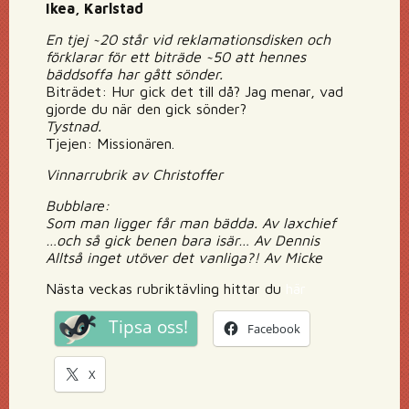
Ikea, Karlstad
En tjej ~20 står vid reklamationsdisken och
förklarar för ett biträde ~50 att hennes
bäddsoffa har gått sönder.
Biträdet: Hur gick det till då? Jag menar, vad
gjorde du när den gick sönder?
Tystnad.
Tjejen: Missionären.
Vinnarrubrik av Christoffer
Bubblare:
Som man ligger får man bädda. Av laxchief
…och så gick benen bara isär… Av Dennis
Alltså inget utöver det vanliga?! Av Micke
Nästa veckas rubriktävling hittar du
här
Tipsa oss!
Facebook
X