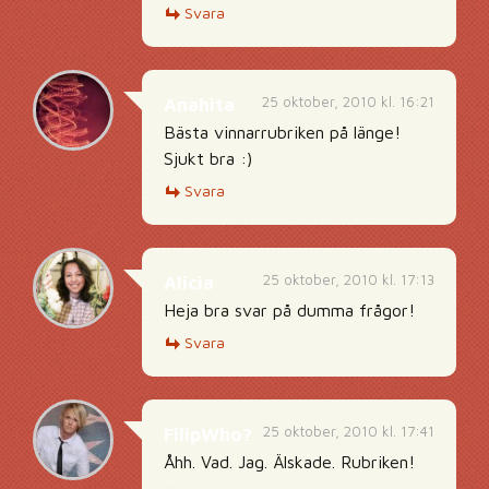
Svara
25 oktober, 2010 kl. 16:21
Anahita
Bästa vinnarrubriken på länge!
Sjukt bra :)
Svara
25 oktober, 2010 kl. 17:13
Alicia
Heja bra svar på dumma frågor!
Svara
25 oktober, 2010 kl. 17:41
FilipWho?
Åhh. Vad. Jag. Älskade. Rubriken!