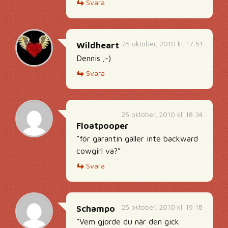
Svara
25 oktober, 2010 kl. 17:51
Wildheart
Dennis ;-)
Svara
25 oktober, 2010 kl. 18:34
Floatpooper
”för garantin gäller inte backward
cowgirl va?”
Svara
25 oktober, 2010 kl. 19:18
Schampo
”Vem gjorde du när den gick