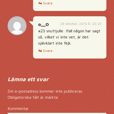
Svara
29 oktober, 2010 kl. 20:23
o__O
#23 snuttjulle: Ifall någon har sagt
så, vilket vi inte vet, är det
självklart inte fejk.
Svara
Lämna ett svar
Din e-postadress kommer inte publiceras.
Obligatoriska fält är märkta
*
Kommentar
*