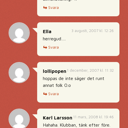
Svara
3 augusti, 2007 kl. 12:26
Ella
herregud….
Svara
1 december, 2007 kl. 11:32
lollipopen
hoppas de inte säger det runt
annat folk O.o
Svara
11 mars, 2008 kl. 19:46
Karl Larsson
Hahaha. Klubban, tänk efter före.