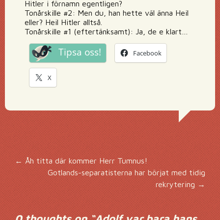
Hitler i förnamn egentligen?
Tonårskille #2: Men du, han hette väl änna Heil
eller? Heil Hitler alltså.
Tonårskille #1 (eftertänksamt): Ja, de e klart…
Tipsa oss!
Facebook
X
Inläggsnavigering
←
Åh titta där kommer Herr Tumnus!
Gotlands-separatisterna har börjat med tidig
rekrytering
→
0 thoughts on “
Adolf var bara hans