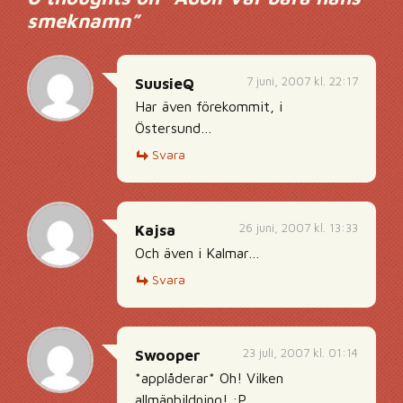
smeknamn
”
7 juni, 2007 kl. 22:17
SuusieQ
Har även förekommit, i
Östersund…
Svara
26 juni, 2007 kl. 13:33
Kajsa
Och även i Kalmar…
Svara
23 juli, 2007 kl. 01:14
Swooper
*applåderar* Oh! Vilken
allmänbildning! :P