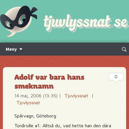
Hoppa
Sök
Meny
till
efte
innehåll
Adolf var bara hans
0
smeknamn
14 maj, 2006 (13:35)
|
Tjuvlyssnat
|
Tjuvlyssnat
Spårvagn, Göteborg
Tonårsille #1: Alltså du, vad hette han den dära