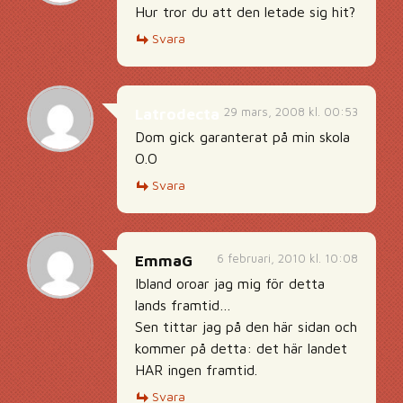
Hur tror du att den letade sig hit?
Svara
29 mars, 2008 kl. 00:53
Latrodecta
Dom gick garanterat på min skola
O.O
Svara
6 februari, 2010 kl. 10:08
EmmaG
Ibland oroar jag mig för detta
lands framtid…
Sen tittar jag på den här sidan och
kommer på detta: det här landet
HAR ingen framtid.
Svara