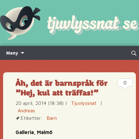
Hoppa
Sök
Meny
till
efte
innehåll
Åh, det är barnspråk för
0
”Hej, kul att träffas!”
20 april, 2014 (18:38)
|
Tjuvlyssnat
|
Andreas
Etiketter:
Barn
Galleria, Malmö