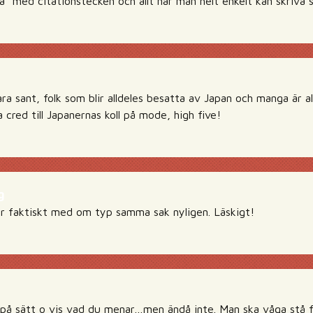
ka” med citationstecken och allt när man helt enkelt kan skriva 
ra sant, folk som blir alldeles besatta av Japan och manga är al
cred till Japanernas koll på mode, high five!
g
ar faktiskt med om typ samma sak nyligen. Läskigt!
 på sätt o vis vad du menar…men ändå inte. Man ska våga stå för