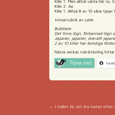
Kille 1: Men alltså vänta här nu.
Kille 2: Aa.
Kille 1: Alltså 8 av 10 såna tjejer b
Vinnarrubrik av calle
Bubblare:
Det finns lögn, förbannad lögn o
Japaner, japaner, överallt japa
2 av 10 killar har konstiga förd
Nästa veckas rubriktävling hitta
Tipsa oss!
Face
Inläggsnavigering
←
I stället för att dra maten efter 