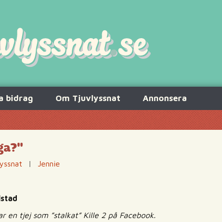
a bidrag
Om Tjuvlyssnat
Annonsera
ga?"
lyssnat
|
Jennie
lstad
rar en tjej som ”stalkat” Kille 2 på Facebook.