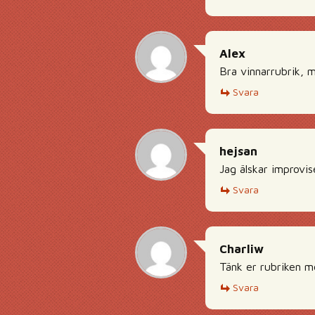
Alex
Bra vinnarrubrik, 
Svara
hejsan
Jag älskar improvis
Svara
Charliw
Tänk er rubriken m
Svara