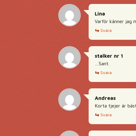
Lina
Varför känner jag 
Svara
stalker nr 1
…Sant.
Svara
Andreas
Korta tjejer är bäs
Svara