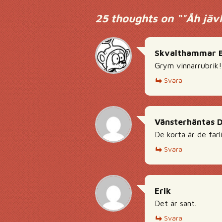
25 thoughts on “
"Åh jäv
Skvalthammar B
Grym vinnarrubrik!
Svara
Vänsterhäntas 
De korta är de farl
Svara
Erik
Det är sant.
Svara