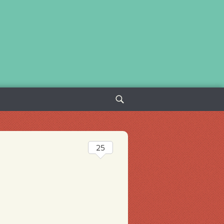
Sök
efter:
25