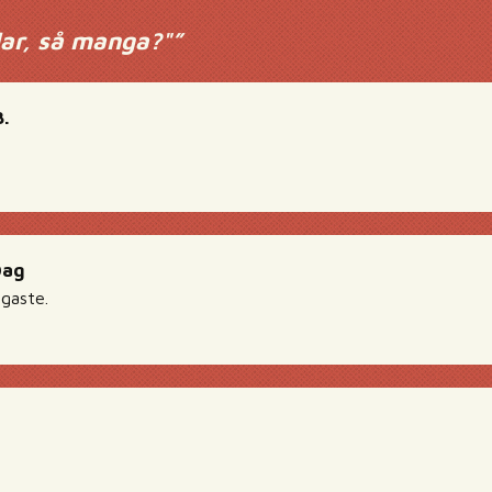
lar, så manga?"
”
.
Dag
igaste.