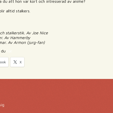
 Sa du att hon var kort och intresserad av anime?
lir alltid stalkers.
ch stalkerstik. Av Joe Nice
ner. Av Hammerby
omar. Av Armon (jurg-fan)
r du
här
book
X
sig