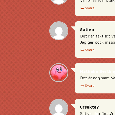
Varför skriva ”stal
Svara
Sativa
Det kan faktiskt va
Jag ger dock massa 
Svara
Nathalie Bertlin
Det är nog sant. V
Svara
ursäkta?
Sativa. Jag förstår