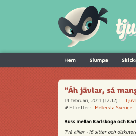
Hoppa
Hem
Slumpa
Skick
till
innehåll
"Åh jävlar, så man
14 februari, 2011 (12:12)
|
Tjuv
Etiketter:
Mellersta Sverige
Buss mellan Karlskoga och Kar
Två killar ~16 sitter och diskute