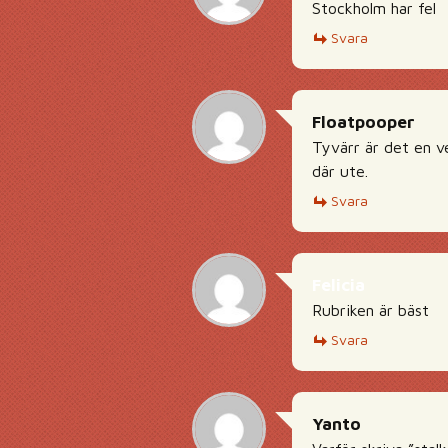
Stockholm har fel
Svara
Floatpooper
Tyvärr är det en v
där ute.
Svara
Felicia
Rubriken är bäst
Svara
Yanto