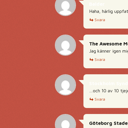
Balder
Haha, härlig uppfat
Svara
The Awesome M
Jag känner igen mig
Svara
Stockholm Syn
…och 10 av 10 tjej
Svara
Göteborg Stade