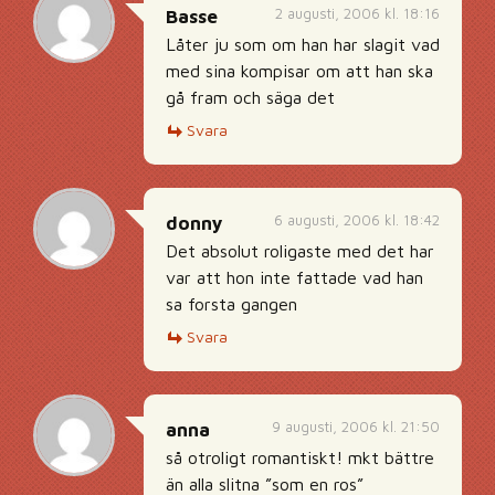
2 augusti, 2006 kl. 18:16
Basse
Låter ju som om han har slagit vad
med sina kompisar om att han ska
gå fram och säga det
Svara
6 augusti, 2006 kl. 18:42
donny
Det absolut roligaste med det har
var att hon inte fattade vad han
sa forsta gangen
Svara
9 augusti, 2006 kl. 21:50
anna
så otroligt romantiskt! mkt bättre
än alla slitna ”som en ros”