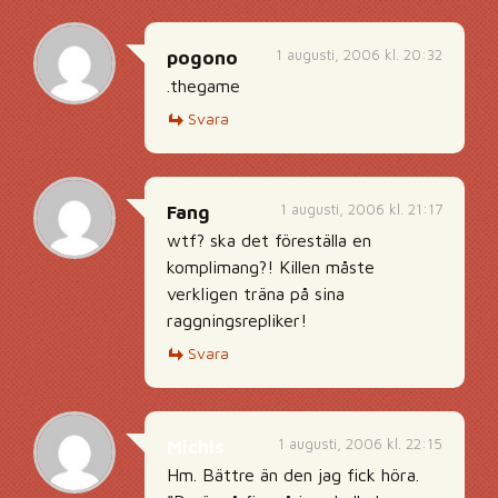
1 augusti, 2006 kl. 20:32
pogono
.thegame
Svara
1 augusti, 2006 kl. 21:17
Fang
wtf? ska det föreställa en
komplimang?! Killen måste
verkligen träna på sina
raggningsrepliker!
Svara
1 augusti, 2006 kl. 22:15
Michis
Hm. Bättre än den jag fick höra.