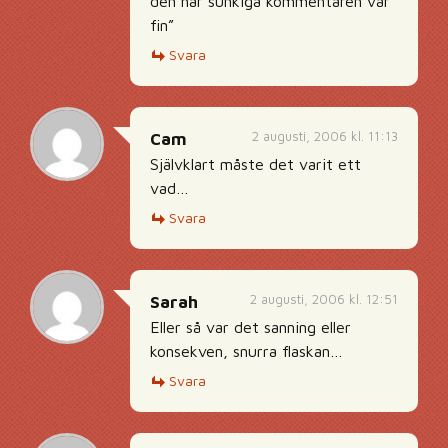
den här sunkiga kommentaren var
fin”
Svara
2 augusti, 2006 kl. 11:13
Cam
Självklart måste det varit ett
vad…
Svara
2 augusti, 2006 kl. 12:51
Sarah
Eller så var det sanning eller
konsekven, snurra flaskan…
Svara