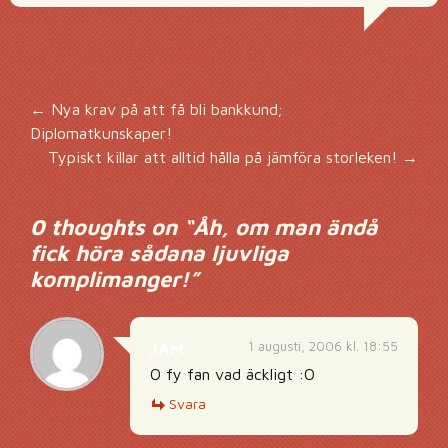
Inläggsnavigering
←
Nya krav på att få bli bankkund;
Diplomatkunskaper!
Typiskt killar att alltid hålla på jämföra storleken!
→
0 thoughts on “
Åh, om man ändå
fick höra sådana ljuvliga
komplimanger!
”
1 augusti, 2006 kl. 18:55
JAM
O fy fan vad äckligt :O
Svara