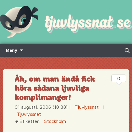
Hoppa
Sök
Meny
till
efte
innehåll
Åh, om man ändå fick
0
höra sådana ljuvliga
komplimanger!
01 augusti, 2006 (18:38)
|
Tjuvlyssnat
|
Tjuvlyssnat
Etiketter:
Stockholm