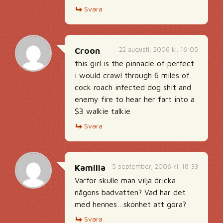
Svara
22 augusti, 2006 kl. 16:05
Croon
this girl is the pinnacle of perfect
i would crawl through 6 miles of
cock roach infected dog shit and
enemy fire to hear her fart into a
$3 walkie talkie
Svara
5 september, 2006 kl. 18:33
Kamilla
Varför skulle man vilja dricka
någons badvatten? Vad har det
med hennes…skönhet att göra?
Svara