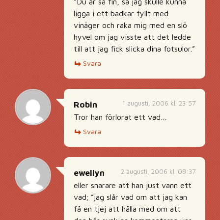
”Du är så fin, så jag skulle kunna
ligga i ett badkar fyllt med
vinäger och raka mig med en slö
hyvel om jag visste att det ledde
till att jag fick slicka dina fotsulor.”
Svara
1 augusti, 2006 kl. 23:57
Robin
Tror han förlorat ett vad…
Svara
2 augusti, 2006 kl. 08:37
ewellyn
eller snarare att han just vann ett
vad; ”jag slår vad om att jag kan
få en tjej att hålla med om att