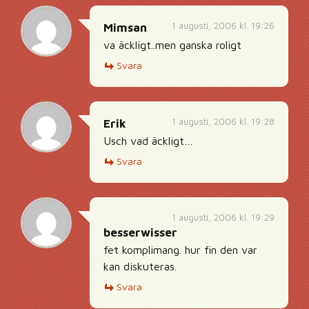
1 augusti, 2006 kl. 19:26
Mimsan
va äckligt..men ganska roligt
Svara
1 augusti, 2006 kl. 19:28
Erik
Usch vad äckligt…
Svara
1 augusti, 2006 kl. 19:29
besserwisser
fet komplimang. hur fin den var
kan diskuteras.
Svara