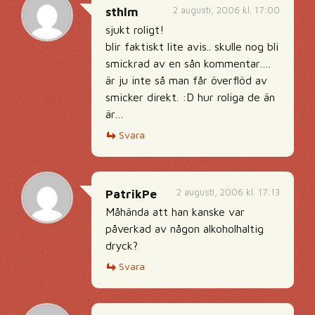
2 augusti, 2006 kl. 17:00
sthlm
sjukt roligt!
blir faktiskt lite avis.. skulle nog bli
smickrad av en sån kommentar….
är ju inte så man får överflöd av
smicker direkt. :D hur roliga de än
är…
Svara
2 augusti, 2006 kl. 17:13
PatrikPe
Måhända att han kanske var
påverkad av någon alkoholhaltig
dryck?
Svara