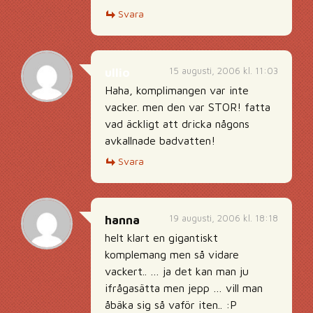
Svara
15 augusti, 2006 kl. 11:03
ullio
Haha, komplimangen var inte
vacker. men den var STOR! fatta
vad äckligt att dricka någons
avkallnade badvatten!
Svara
19 augusti, 2006 kl. 18:18
hanna
helt klart en gigantiskt
komplemang men så vidare
vackert.. … ja det kan man ju
ifrågasätta men jepp … vill man
åbäka sig så vaför iten.. :P