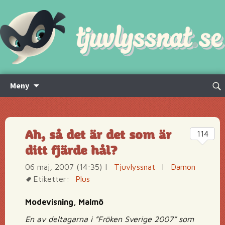
Hoppa
Sök
Meny
till
efte
innehåll
Ah, så det är det som är
114
ditt fjärde hål?
06 maj, 2007 (14:35)
|
Tjuvlyssnat
|
Damon
Etiketter:
Plus
Modevisning, Malmö
En av deltagarna i ”Fröken Sverige 2007” som