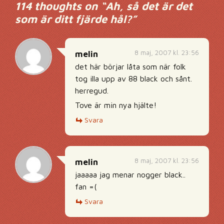
114 thoughts on “
Ah, så det är det
som är ditt fjärde hål?
”
8 maj, 2007 kl. 23:56
melin
det här börjar låta som när folk
tog illa upp av 88 black och sånt.
herregud.
Tove är min nya hjälte!
Svara
8 maj, 2007 kl. 23:56
melin
jaaaaa jag menar nogger black..
fan =(
Svara