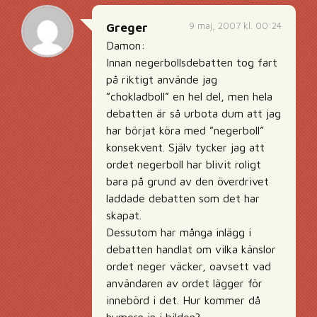
9 maj, 2007 kl. 00:24
Greger
Damon:
Innan negerbollsdebatten tog fart
på riktigt använde jag
”chokladboll” en hel del, men hela
debatten är så urbota dum att jag
har börjat köra med ”negerboll”
konsekvent. Själv tycker jag att
ordet negerboll har blivit roligt
bara på grund av den överdrivet
laddade debatten som det har
skapat.
Dessutom har många inlägg i
debatten handlat om vilka känslor
ordet neger väcker, oavsett vad
användaren av ordet lägger för
innebörd i det. Hur kommer då