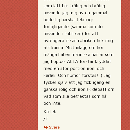
som lätt blir tråkig och bråkig
använde jag mig av en gammal
hederlig härskartekning:
förlöjligande (samma som du
använde i rubriken) för att
avreagera ilskan rubriken fick mig
att känna. Mitt inlägg om hur
många hål en människa har är som
jag hoppas ALLA förstår kryddat
med en stor portion ironi och
kärlek. Och humor förstås! ;) Jag
tycker själv att jag fick igång en
ganska rolig och ironisk debatt om
vad som ska betraktas som hål
och inte.
Kärlek
/T
Svara