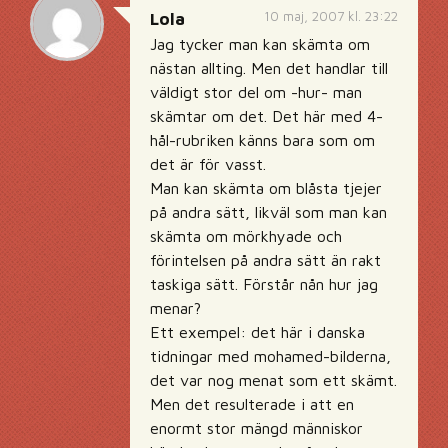
10 maj, 2007 kl. 23:22
Lola
Jag tycker man kan skämta om
nästan allting. Men det handlar till
väldigt stor del om -hur- man
skämtar om det. Det här med 4-
hål-rubriken känns bara som om
det är för vasst.
Man kan skämta om blåsta tjejer
på andra sätt, likväl som man kan
skämta om mörkhyade och
förintelsen på andra sätt än rakt
taskiga sätt. Förstår nån hur jag
menar?
Ett exempel: det här i danska
tidningar med mohamed-bilderna,
det var nog menat som ett skämt.
Men det resulterade i att en
enormt stor mängd människor