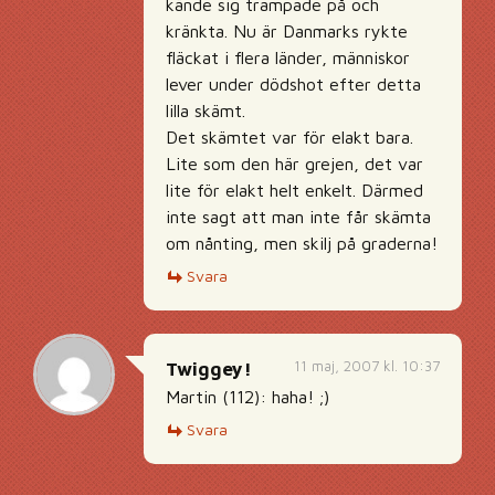
kände sig trampade på och
kränkta. Nu är Danmarks rykte
fläckat i flera länder, människor
lever under dödshot efter detta
lilla skämt.
Det skämtet var för elakt bara.
Lite som den här grejen, det var
lite för elakt helt enkelt. Därmed
inte sagt att man inte får skämta
om nånting, men skilj på graderna!
Svara
11 maj, 2007 kl. 10:37
Twiggey!
Martin (112): haha! ;)
Svara