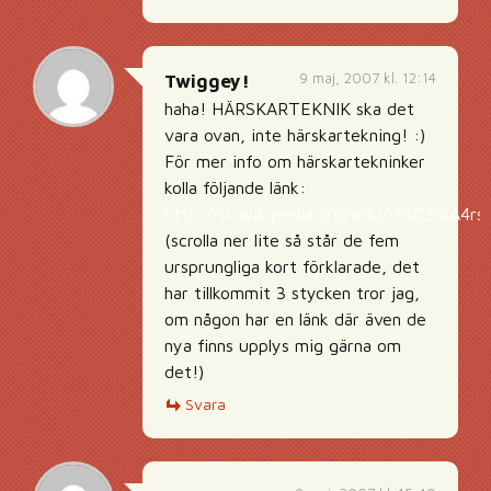
9 maj, 2007 kl. 12:14
Twiggey!
haha! HÄRSKARTEKNIK ska det
vara ovan, inte härskartekning! :)
För mer info om härskartekninker
kolla följande länk:
http://sv.wikipedia.org/wiki/H%C3%A4rsk
(scrolla ner lite så står de fem
ursprungliga kort förklarade, det
har tillkommit 3 stycken tror jag,
om någon har en länk där även de
nya finns upplys mig gärna om
det!)
Svara