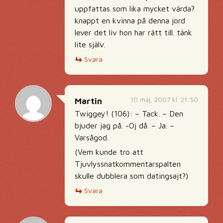
uppfattas som lika mycket värda?
knappt en kvinna på denna jord
lever det liv hon har rätt till. tänk
lite själv.
Svara
10 maj, 2007 kl. 21:50
Martin
Twiggey! (106): – Tack. – Den
bjuder jag på. -Oj då. – Ja. –
Varsågod.
(Vem kunde tro att
Tjuvlyssnatkommentarspalten
skulle dubblera som datingsajt?)
Svara