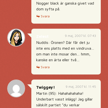
Nogger black är ganska givet vad
dom syfta på.
Svara
9 maj, 2007 kl. 07:43
Zelest
Nuddis: Öronen? Där får det ju
inte ens platts med en vindruva…
om man inte mosar den… hmm,
kanske en ärta eller två…
Svara
9 maj, 2007 kl. 11:45
Twiggey!
Martin (95): Hahahahahaha!
Underbart vasst inlägg! Jag gillar
sälskilt partiet ”du verkar