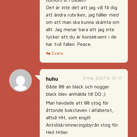
humorn in i bilden?
Det är inte det att jag vill få dig
att ändra rubriken, jag håller med
om att man ska kunna skämta om
allt. Jag menar bara att jag inte
tycker att du är konsekvent i de
här två fallen. Peace.
Svara
9 maj, 2007 kl. 01:11
huhu
Både 88:an black och nogger
black blev anmälda till DO ;)
Man hävdade att 88 stog för
åttonde bokstaven i alfabetet,
alltså HH, som engilt
Antidiskrimineringsbyrån stog för
Heil Hitler.