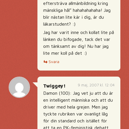
eftersträva allmänbildning kring
mänskliga hål” hahahahahaha! Jag
blir nästan lite kär i dig, är du
läkarstudent? :)
Jag har varit inne och kollat lite på
länken du bifogade, tack det var
om tänksamt av dig! Nu har jag
lite mer koll på det :)
Svara
9 maj, 2007 kl. 12:04
Twiggey!
Damon (100): Jag vet ju att du är
en intelligent människa och att du
driver med hela grejen. Men jag
tyckte rubriken var ovanligt låg
för din standard och istället för
att ta en PK-feministisk debatt