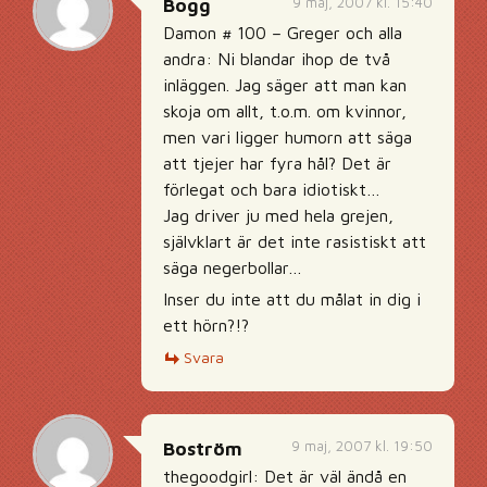
9 maj, 2007 kl. 15:40
Bogg
Damon # 100 – Greger och alla
andra: Ni blandar ihop de två
inläggen. Jag säger att man kan
skoja om allt, t.o.m. om kvinnor,
men vari ligger humorn att säga
att tjejer har fyra hål? Det är
förlegat och bara idiotiskt…
Jag driver ju med hela grejen,
självklart är det inte rasistiskt att
säga negerbollar…
Inser du inte att du målat in dig i
ett hörn?!?
Svara
9 maj, 2007 kl. 19:50
Boström
thegoodgirl: Det är väl ändå en