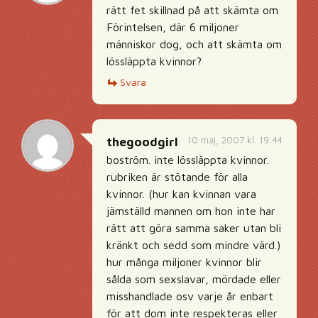
rätt fet skillnad på att skämta om
Förintelsen, där 6 miljoner
människor dog, och att skämta om
lössläppta kvinnor?
Svara
10 maj, 2007 kl. 19:44
thegoodgirl
boström. inte lössläppta kvinnor.
rubriken är stötande för alla
kvinnor. (hur kan kvinnan vara
jämställd mannen om hon inte har
rätt att göra samma saker utan bli
kränkt och sedd som mindre värd.)
hur många miljoner kvinnor blir
sålda som sexslavar, mördade eller
misshandlade osv varje år enbart
för att dom inte respekteras eller