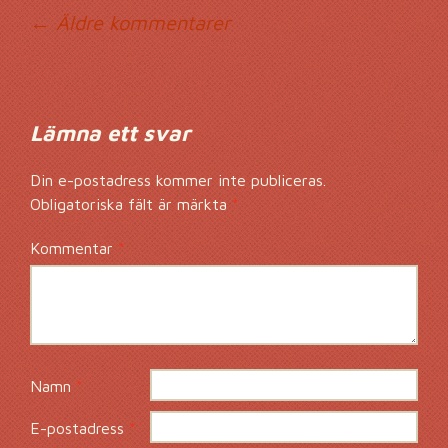
Kommentarsnavig
← Äldre kommentarer
Lämna ett svar
Din e-postadress kommer inte publiceras.
Obligatoriska fält är märkta
*
Kommentar
*
Namn
*
E-postadress
*