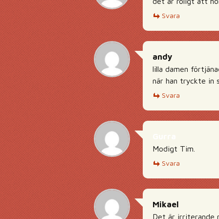
det är roligt att h
Svara
andy
lilla damen förtjän
när han tryckte in
Svara
Gurra
Modigt Tim.
Svara
Mikael
Det är irriterande