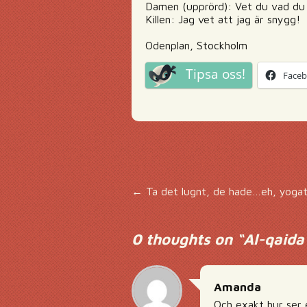
Damen (upprörd): Vet du vad du
Killen: Jag vet att jag är snygg!
Odenplan, Stockholm
Tipsa oss!
Face
Inläggsnavigering
←
Ta det lugnt, de hade…eh, yoga
0 thoughts on “
Al-qaida
Amanda
Och exakt hur ser e