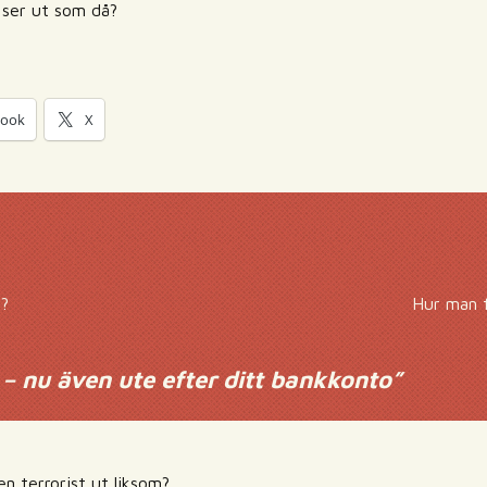
 ser ut som då?
book
X
t?
Hur man f
 – nu även ute efter ditt bankkonto
”
n terrorist ut liksom?