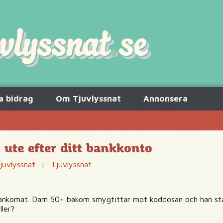
a bidrag
Om Tjuvlyssnat
Annonsera
 ute efter ditt bankkonto
juvlyssnat
|
Tjuvlyssnat
bankomat. Dam 50+ bakom smygtittar mot koddosan och han ställ
ller?