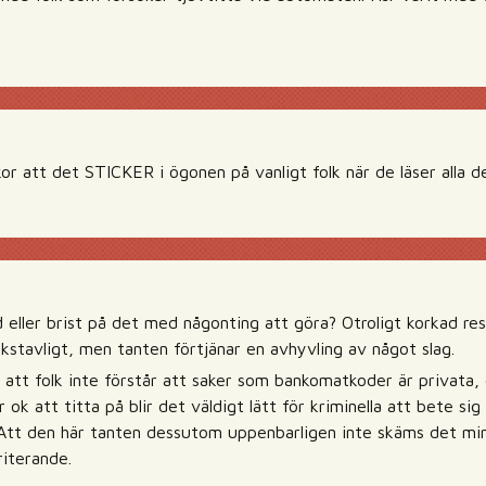
or att det STICKER i ögonen på vanligt folk när de läser alla d
 eller brist på det med någonting att göra? Otroligt korkad r
okstavligt, men tanten förtjänar en avhyvling av något slag.
 att folk inte förstår att saker som bankomatkoder är privat
 ok att titta på blir det väldigt lätt för kriminella att bete sig 
Att den här tanten dessutom uppenbarligen inte skäms det min
riterande.