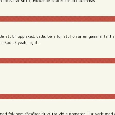
on försvarar sitt tjuvkikande istället för att skämmas
ade att bli uppläxad. vadå, bara för att hon är en gammal tant så
 sin kod…? yeah, right…
 med folk som försöker tjuvtitta vid automaten. Hsr varit med o