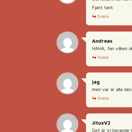
Fjant tant.
Svara
Andreas
HAHA, fan vilken s
Svara
jag
men var är alla des
Svara
JituxV2
Det är irriterande 