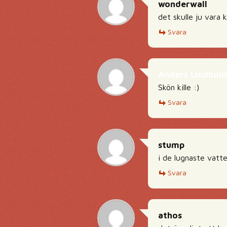
wonderwall
det skulle ju vara 
Svara
Anders Lindhol
Skön kille :)
Svara
stump
i de lugnaste vatt
Svara
athos