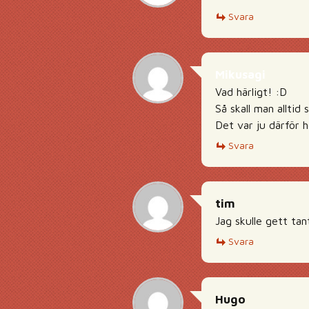
Svara
Mikusagi
Vad härligt! :D
Så skall man alltid 
Det var ju därför h
Svara
tim
Jag skulle gett tan
Svara
Hugo