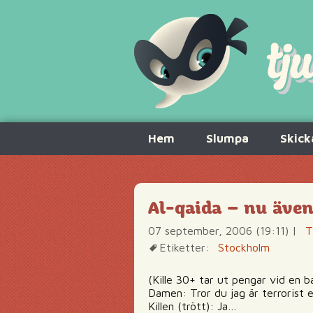
Hoppa
Hem
Slumpa
Skick
till
innehåll
Al-qaida – nu även
07 september, 2006 (19:11)
|
T
Etiketter:
Stockholm
(Kille 30+ tar ut pengar vid en 
Damen: Tror du jag är terrorist e
Killen (trött): Ja…