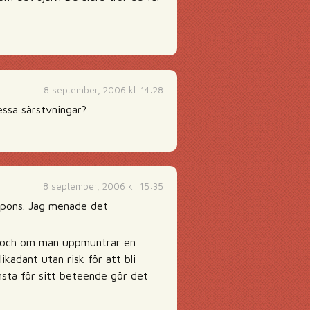
8 september, 2006 kl. 14:28
essa särstvningar?
8 september, 2006 kl. 15:35
espons. Jag menade det
a, och om man uppmuntrar en
likadant utan risk för att bli
sta för sitt beteende gör det