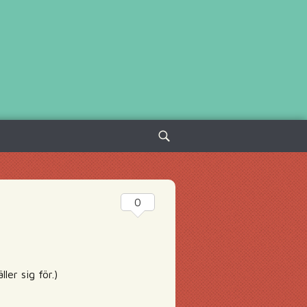
Sök
efter:
0
er sig för.)