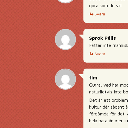
göra som de vill.
Svara
Sprok Pålis
Fattar inte människ
Svara
tim
Gurra, vad har mod
naturligtvis inte b
Det är ett problem
kultur där sådant är
fördömda för det. 
hela bara än mer ir