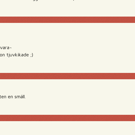
svara~
on tjuvkikade ;)
ten en smäll.