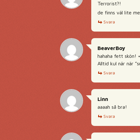
Terrorist?!
de finns väl lite m
Svara
BeaverBoy
hahaha fett skön! 
Alltid kul när när 
Svara
Linn
aaaah så bra!
Svara