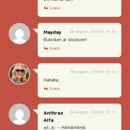
Svara
28 augusti, 2009 kl. 19:33
Mayday
Rubriken är klockren!
Svara
28 augusti, 2009 kl. 21:47
Eva-Lena
Hahaha….
Svara
29 augusti, 2009 kl. 12:10
Anthrax
Alfa
#3 Jo. – HAHAHAHA