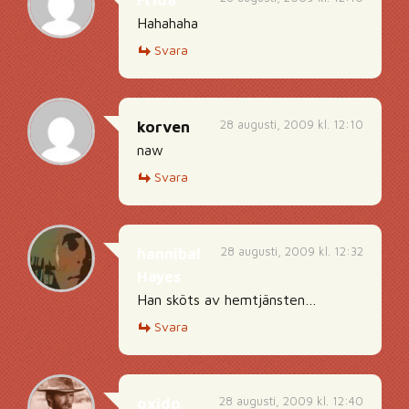
Frida
Hahahaha
Svara
28 augusti, 2009 kl. 12:10
korven
naw
Svara
28 augusti, 2009 kl. 12:32
hannibal
Hayes
Han sköts av hemtjänsten…
Svara
28 augusti, 2009 kl. 12:40
oxido