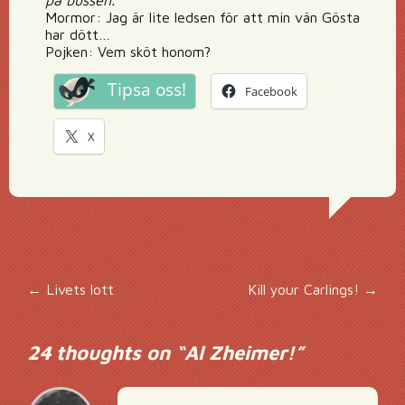
på bussen.
Mormor: Jag är lite ledsen för att min vän Gösta
har dött…
Pojken: Vem sköt honom?
Tipsa oss!
Facebook
X
Inläggsnavigering
←
Livets lott
Kill your Carlings!
→
24 thoughts on “
Al Zheimer!
”