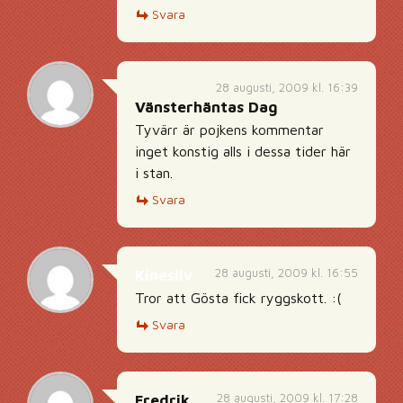
Svara
28 augusti, 2009 kl. 16:39
Vänsterhäntas Dag
Tyvärr är pojkens kommentar
inget konstig alls i dessa tider här
i stan.
Svara
28 augusti, 2009 kl. 16:55
Kinesliv
Tror att Gösta fick ryggskott. :(
Svara
28 augusti, 2009 kl. 17:28
Fredrik