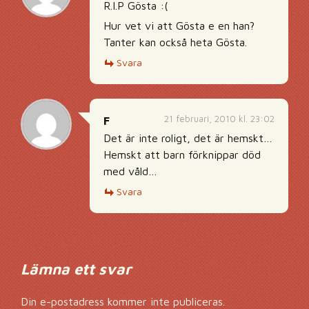
R.I.P Gösta :(
Hur vet vi att Gösta e en han?
Tanter kan också heta Gösta.
Svara
21 februari, 2010 kl. 23:02
F
Det är inte roligt, det är hemskt…
Hemskt att barn förknippar död
med våld…
Svara
Lämna ett svar
Din e-postadress kommer inte publiceras.