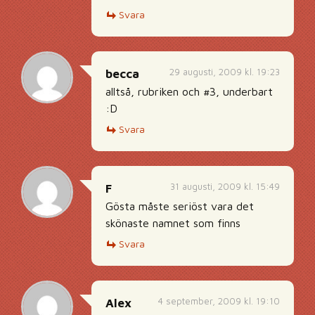
Svara
29 augusti, 2009 kl. 19:23
becca
alltså, rubriken och #3, underbart
:D
Svara
31 augusti, 2009 kl. 15:49
F
Gösta måste seriöst vara det
skönaste namnet som finns
Svara
4 september, 2009 kl. 19:10
Alex