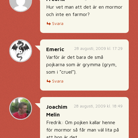
Hur vet man att det är en mormor
och inte en farmor?
Svara
28 augusti, 2009 kl. 17:29
Emeric
Varför är det bara de små
pojkarna som är grymma (grym,
som i ”cruel”).
Svara
28 augusti, 2009 kl. 18:49
Joachim
Melin
Fredrik: Om pojken kallar henne
för mormor så får man väl lita på
att hon är det.