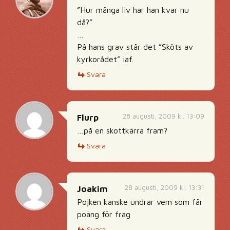
”Hur många liv har han kvar nu
då?”
…
På hans grav står det ”Sköts av
kyrkorådet” iaf.
Svara
28 augusti, 2009 kl. 13:09
Flurp
…på en skottkärra fram?
Svara
28 augusti, 2009 kl. 13:31
Joakim
Pojken kanske undrar vem som får
poäng för frag
Svara