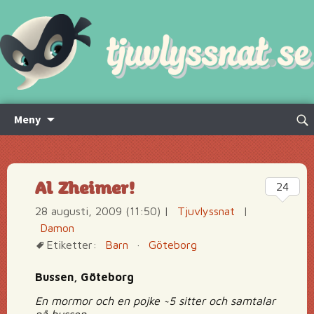
Hoppa
Sök
Meny
till
efte
innehåll
Al Zheimer!
24
28 augusti, 2009 (11:50)
|
Tjuvlyssnat
|
Damon
Etiketter:
Barn
·
Göteborg
Bussen, Göteborg
En mormor och en pojke ~5 sitter och samtalar