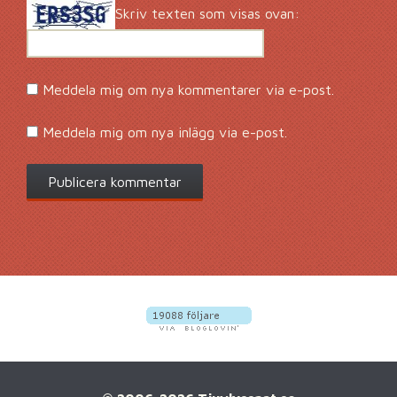
Skriv texten som visas ovan:
Meddela mig om nya kommentarer via e-post.
Meddela mig om nya inlägg via e-post.