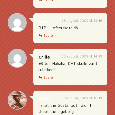
28 augusti, 2009 kl. 13:46
Tord
R.I.P…..i efterskott då…
Svara
28 augusti, 2009 kl. 14:39
Crille
#3 Jo.: Hahaha, DET skulle varit
rubriken!
Svara
28 augusti, 2009 kl. 16:19
oxido
I shot the Gösta, but i didn’t
shoot the Ingeborg.