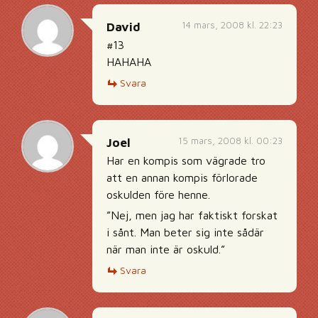
14 mars, 2008 kl. 22:23
David
#13
HAHAHA
Svara
15 mars, 2008 kl. 00:23
Joel
Har en kompis som vägrade tro
att en annan kompis förlorade
oskulden före henne.
”Nej, men jag har faktiskt forskat
i sånt. Man beter sig inte sådär
när man inte är oskuld.”
Svara