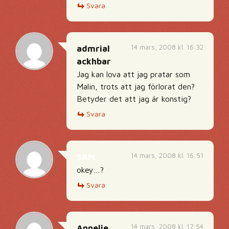
Svara
14 mars, 2008 kl. 16:32
admrial
ackhbar
Jag kan lova att jag pratar som
Malin, trots att jag förlorat den?
Betyder det att jag är konstig?
Svara
14 mars, 2008 kl. 16:51
SAM
okey…?
Svara
14 mars, 2008 kl. 17:54
Annelie