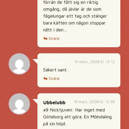
förrän de fått sig en riktig
omgång, då jävlar är de som
fågelungar ett tag och stänger
bara käften om någon stoppar
nått i den…
Svara
14 mars, 2008 kl. 13:12
Cineast
Säkert sant.
Svara
14 mars, 2008 kl. 13:38
Ubbelubb
#9 Nicktjuven: Har inget med
Göteborg att göra. En Mölndaling
på sin höjd.