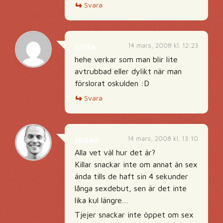
Svara
14 mars, 2008 kl. 12:23
crille
hehe verkar som man blir lite
avtrubbad eller dylikt när man
förslorat oskulden :D
Svara
14 mars, 2008 kl. 13:10
jodan
Alla vet väl hur det är?
Killar snackar inte om annat än sex
ända tills de haft sin 4 sekunder
långa sexdebut, sen är det inte
lika kul längre…
Tjejer snackar inte öppet om sex