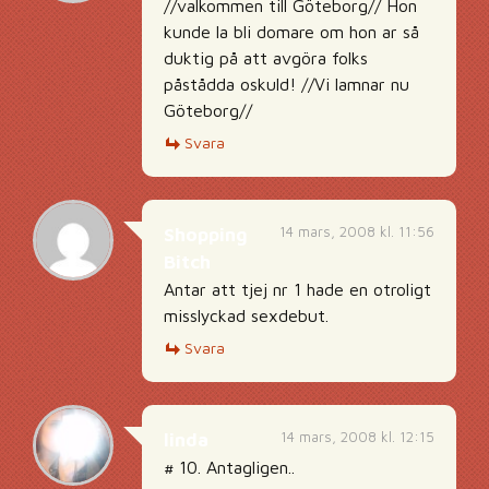
//valkommen till Göteborg// Hon
kunde la bli domare om hon ar så
duktig på att avgöra folks
påstådda oskuld! //Vi lamnar nu
Göteborg//
Svara
14 mars, 2008 kl. 11:56
Shopping
Bitch
Antar att tjej nr 1 hade en otroligt
misslyckad sexdebut.
Svara
14 mars, 2008 kl. 12:15
linda
# 10. Antagligen..