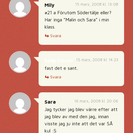
15 mars, 2008 kl. 13:08
Mily
#21 a Förutom Södertälje eller?
Har inga ”Malin och Sara” i min
klass.
Svara
15 mars, 2008 kl. 14:23
baby loonia
fast det e sant..
Svara
16 mars, 2008 kl. 20:06
Sara
Jag tycker jag blev värre efter att
jag blev av med den jag, innan
visste jag ju inte att det var SÅ
kul :S