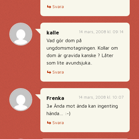
Svara
14 mars, 2008 kl. 09:14
kalle
Vad gör dom på
ungdomsmotagningen. Kollar om
dom är gravida kanske ? Låter
som lite avundsjuka..
Svara
14 mars, 2008 kl. 10:07
Frenka
3# Ända mot ända kan ingenting
hända… :-)
Svara