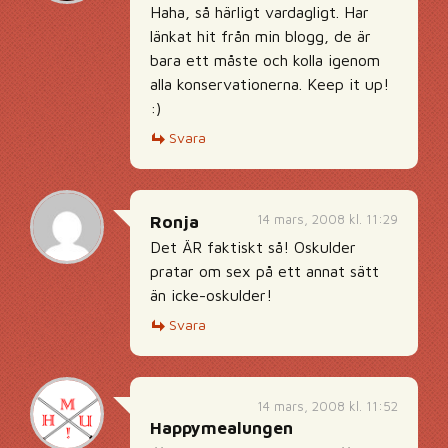
Haha, så härligt vardagligt. Har
länkat hit från min blogg, de är
bara ett måste och kolla igenom
alla konservationerna. Keep it up!
:)
Svara
14 mars, 2008 kl. 11:29
Ronja
Det ÄR faktiskt så! Oskulder
pratar om sex på ett annat sätt
än icke-oskulder!
Svara
14 mars, 2008 kl. 11:52
Happymealungen