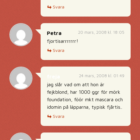
Svara
20 mars, 2008 kl. 18:05
Petra
fjortisarrrrrrr!
Svara
24 mars, 2008 kl. 01:49
freja
jag slår vad om att hon är
fejkblond, har 1000 ggr för mörk
foundation, föör mkt mascara och
idomin på läpparna, typisk fjårtis..
Svara