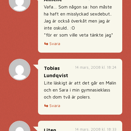
Vafa… Som någon sa: hon måste
ha haft en misslyckad sexdebut..
Jag är också överkåt men jag är
inte oskuld.. :O
*för er som ville veta tänkte jag*
Svara
14 mars, 2008 kl. 18:24
Tobias
Lundqvist
Lite läskigt är att det går en Malin
och en Sara i min gymnasieklass
och dom två är polers.
Svara
14 mars, 2008 kl. 18:33
Liten