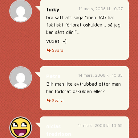
14 mars, 2008 kl. 10:27
tinky
bra sätt att säga ”men JAG har
faktiskt förlorat oskulden… så jag
kan sånt där!”…
vuxet :-)
Svara
14 mars, 2008 kl. 10:35
Petra
Blir man lite avtrubbad efter man
har förlorat oskulden eller?
Svara
14 mars, 2008 kl. 10:58
niclas
fredrixon