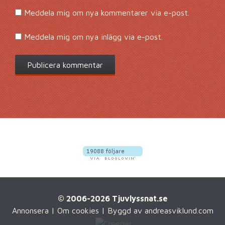
Meddela mig om nya kommentarer via e-post.
Meddela mig om nya inlägg via e-post.
© 2006-2026 Tjuvlyssnat.se
Annonsera
|
Om cookies
| Byggd av
andreasviklund.com