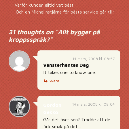
Inläggsnavigering
←
Varför kunden alltid vet bäst
Och en Michelinstjärna för bästa service går till:
→
31 thoughts on “
Allt bygger på
kroppsspråk?
”
14 mars, 2008 kl. 08:57
Vänsterhäntas Dag
It takes one to know one.
Svara
14 mars, 2008 kl. 09:04
Gordon
Gekko
Går det över sen? Trodde att de
fick smak på det…