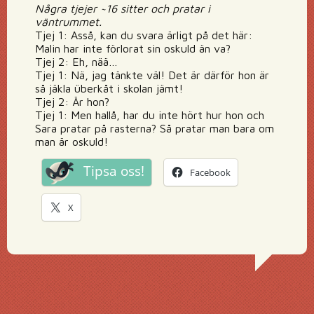
Några tjejer ~16 sitter och pratar i
väntrummet.
Tjej 1: Asså, kan du svara ärligt på det här:
Malin har inte förlorat sin oskuld än va?
Tjej 2: Eh, nää…
Tjej 1: Nä, jag tänkte väl! Det är därför hon är
så jäkla überkåt i skolan jämt!
Tjej 2: Är hon?
Tjej 1: Men hallå, har du inte hört hur hon och
Sara pratar på rasterna? Så pratar man bara om
man är oskuld!
Tipsa oss!
Facebook
X