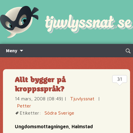
Hoppa
Sök
Meny
till
efte
innehåll
Allt bygger på
31
kroppsspråk?
14 mars, 2008 (08:49)
|
Tjuvlyssnat
|
Petter
Etiketter:
Södra Sverige
Ungdomsmottagningen, Halmstad