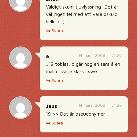
Väldigt skum tjuvlyssning! Det är
väl inget fel med att vara oskuld
heller? :)
Svara
14 mars, 2008 kl. 21:29
a
#19 tobias, d går nog en sara å en
malin i varje klass i swe
Svara
14 mars, 2008 kl. 21:29
Jeus
19 >> Det är pseudonymer
Svara