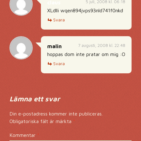
5 juli, 2008 kl. 06:18
claus
XLdlli wqen894jvps93nld741f0nkd
Svara
7 augusti, 2008 kl. 22:48
malin
hoppas dom inte pratar om mig :O
Svara
Lämna ett svar
Din e-postadress kommer inte publiceras.
Obligatoriska fält är märkta
*
Kommentar
*