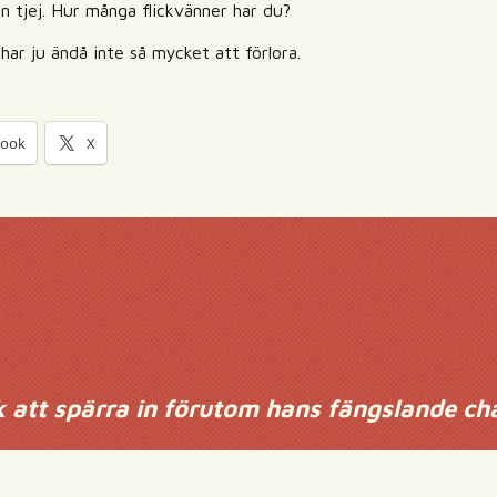
in tjej. Hur många flickvänner har du?
ar ju ändå inte så mycket att förlora.
book
X
ck att spärra in förutom hans fängslande c