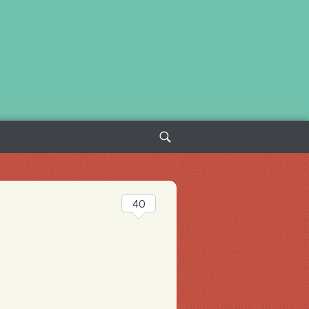
Sök
efter:
40