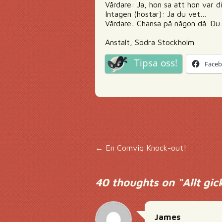
Vårdare: Ja, hon sa att hon var d
Intagen (hostar): Ja du vet…
Vårdare: Chansa på någon då. Du h
Anstalt, Södra Stockholm
Tipsa oss!
Face
Inläggsnavigering
←
En Comviq Knock-out!
40 thoughts on “
Allt gi
James