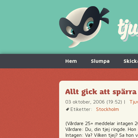
Hoppa
Hem
Slumpa
Skick
till
innehåll
Allt gick att spär
03 oktober, 2006 (19:52)
|
Tju
Etiketter:
Stockholm
(Vårdare 25+ meddelar intagen 2
Vårdare: Du, din tjej ringde. Hon
Intagen: Va? Vilken tjej? Sa hon 