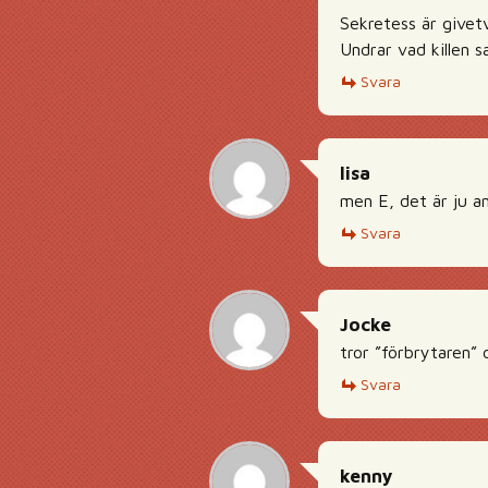
Sekretess är givetvi
Undrar vad killen s
Svara
lisa
men E, det är ju a
Svara
Jocke
tror ”förbrytaren” 
Svara
kenny