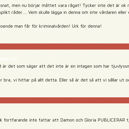
lyssnat, men nu börjar måttet vara rågat! Tycker inte det är ok
splikt råder…. Vem skulle lägga in denna om inte vårdaren eller 
troende man får för kriminalvården! Urk för denna!
nat.se)
 är det som säger att det inte är en intagen som har tjuvlyssn
ra, vi hittar på allt detta. Eller så är det så att vi sållar ut o
folk fortfarande inte fattar att Damon och Gloria PUBLICERAR t