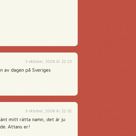
3 oktober, 2006 kl. 22:23
len av dagen på Sveriges
3 oktober, 2006 kl. 22:32
vänt mitt rätta namn, det är ju
de. Attans er!