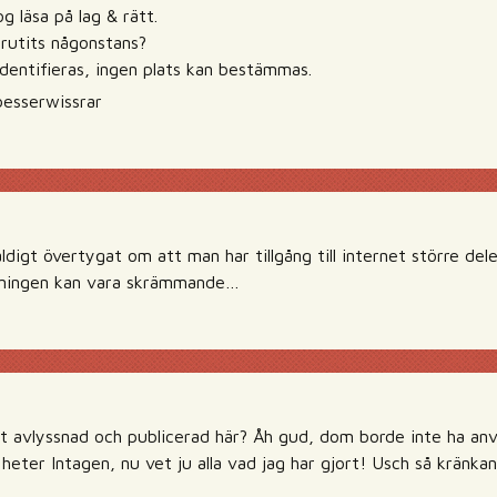
 läsa på lag & rätt.
brutits någonstans?
identifieras, ingen plats kan bestämmas.
besserwissrar
ldigt övertygat om att man har tillgång till internet större de
anningen kan vara skrämmande…
vit avlyssnad och publicerad här? Åh gud, dom borde inte ha an
eter Intagen, nu vet ju alla vad jag har gjort! Usch så kränkan