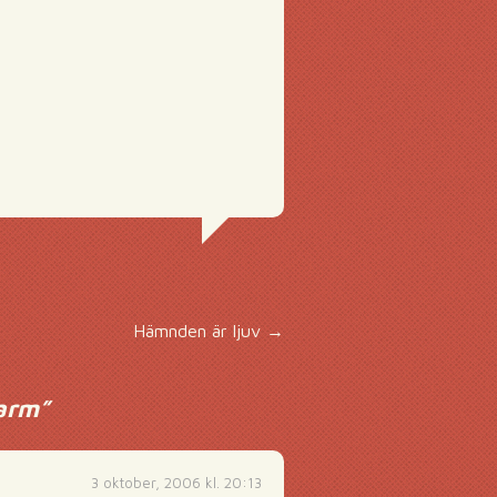
Hämnden är ljuv
→
harm
”
3 oktober, 2006 kl. 20:13