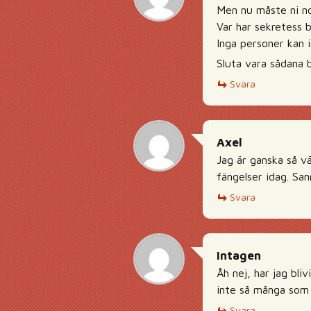
Men nu måste ni nog
Var har sekretess 
Inga personer kan 
Sluta vara sådana 
Svara
Axel
Jag är ganska så vä
fängelser idag. S
Svara
Intagen
Åh nej, har jag bli
inte så många som h
Svara