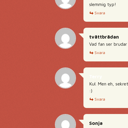
slemmig typ!
Svara
tvättbrädan
Vad fan ser brudar 
Svara
Terry
Kul. Men eh, sekre
:)
Svara
Sonja