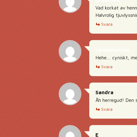
orebrovic
Vad korkat av henn
Halvrolig tjuvlyssni
Svara
Lassemannen
Hehe… cyniskt, men
Svara
Sandra
Åh herregud! Den s
Svara
E