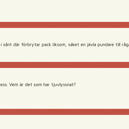
i sånt där förbrytar pack liksom, säket en jävla pundare till råg
tess. Vem är det som har tjuvlyssnat?