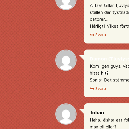
Alltså! Gillar tjuv
ställen där tystnad
datorer…
Härligt! Vilket för
Svara
Damon (Tjuvlyss
Kom igen guys. Vad
hitta hit?
Sonja: Det stämmer b
Svara
Johan
Haha.. älskar att 
man bli eller?