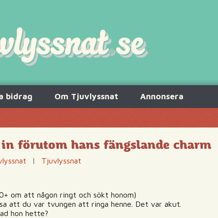
a bidrag
Om Tjuvlyssnat
Annonsera
ra in förutom hans fängslande charm
vlyssnat
|
Tjuvlyssnat
0+ om att någon ringt och sökt honom)
 sa att du var tvungen att ringa henne. Det var akut.
vad hon hette?