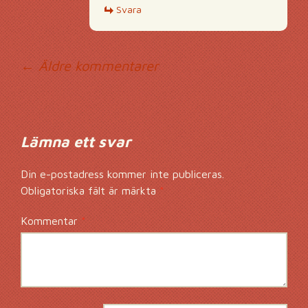
Svara
Kommentarsnavig
← Äldre kommentarer
Lämna ett svar
Din e-postadress kommer inte publiceras.
Obligatoriska fält är märkta
*
Kommentar
*