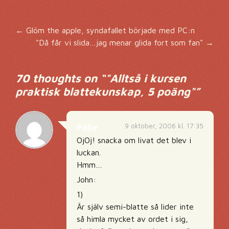
Inläggsnavigering
←
Glöm the apple, syndafallet började med PC:n
"Då får vi slida…jag menar glida fort som fan"
→
70 thoughts on “
"Alltså i kursen
praktisk blattekunskap, 5 poäng"
”
9 oktober, 2006 kl. 17:35
Pelle
OjOj! snacka om livat det blev i
luckan.
Hmm…
John:
1)
Är själv semi-blatte så lider inte
så himla mycket av ordet i sig,