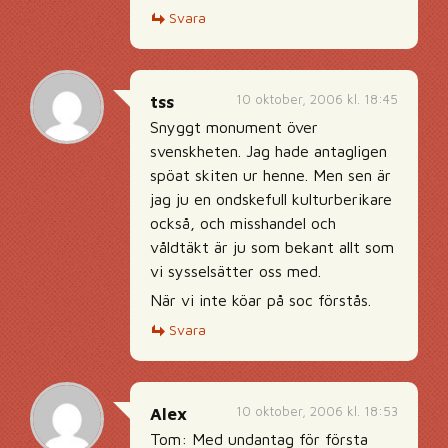
Svara
10 oktober, 2006 kl. 18:45
tss
Snyggt monument över
svenskheten. Jag hade antagligen
spöat skiten ur henne. Men sen är
jag ju en ondskefull kulturberikare
också, och misshandel och
våldtäkt är ju som bekant allt som
vi sysselsätter oss med.
När vi inte köar på soc förstås.
Svara
10 oktober, 2006 kl. 18:53
Alex
Tom: Med undantag för första