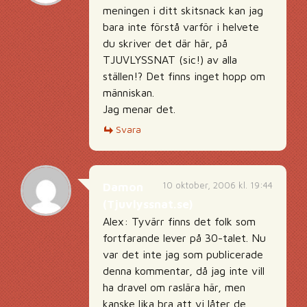
meningen i ditt skitsnack kan jag
bara inte förstå varför i helvete
du skriver det där här, på
TJUVLYSSNAT (sic!) av alla
ställen!? Det finns inget hopp om
människan.
Jag menar det.
Svara
10 oktober, 2006 kl. 19:44
Damon
(Tjuvlyssnat.se)
Alex: Tyvärr finns det folk som
fortfarande lever på 30-talet. Nu
var det inte jag som publicerade
denna kommentar, då jag inte vill
ha dravel om raslära här, men
kanske lika bra att vi låter de