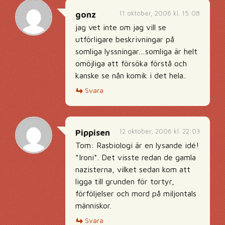
11 oktober, 2006 kl. 15:08
gonz
jag vet inte om jag vill se
utförligare beskrivningar på
somliga lyssningar…somliga är helt
omöjliga att försöka förstå och
kanske se nån komik i det hela..
Svara
12 oktober, 2006 kl. 22:03
Pippisen
Tom: Rasbiologi är en lysande idé!
*Ironi*. Det visste redan de gamla
nazisterna, vilket sedan kom att
ligga till grunden för tortyr,
förföljelser och mord på miljontals
människor.
Svara