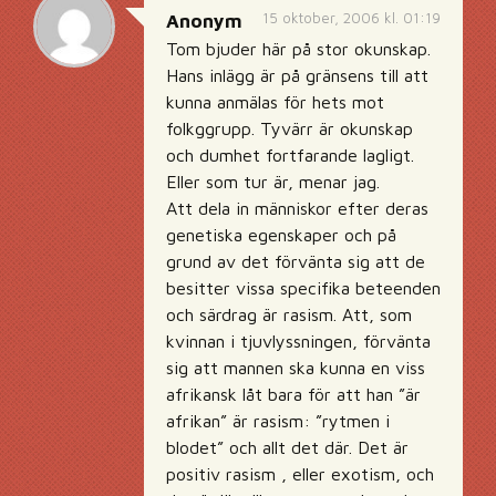
15 oktober, 2006 kl. 01:19
Anonym
Tom bjuder här på stor okunskap.
Hans inlägg är på gränsens till att
kunna anmälas för hets mot
folkggrupp. Tyvärr är okunskap
och dumhet fortfarande lagligt.
Eller som tur är, menar jag.
Att dela in människor efter deras
genetiska egenskaper och på
grund av det förvänta sig att de
besitter vissa specifika beteenden
och särdrag är rasism. Att, som
kvinnan i tjuvlyssningen, förvänta
sig att mannen ska kunna en viss
afrikansk låt bara för att han ”är
afrikan” är rasism: ”rytmen i
blodet” och allt det där. Det är
positiv rasism , eller exotism, och