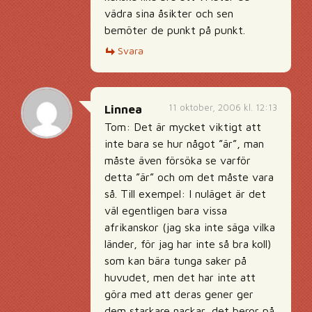
vädra sina åsikter och sen
bemöter de punkt på punkt.
Svara
11 oktober, 2006 kl. 12:13
Linnea
Tom: Det är mycket viktigt att
inte bara se hur något ”är”, man
måste även försöka se varför
detta ”är” och om det måste vara
så. Till exempel: I nuläget är det
väl egentligen bara vissa
afrikanskor (jag ska inte säga vilka
länder, för jag har inte så bra koll)
som kan bära tunga saker på
huvudet, men det har inte att
göra med att deras gener ger
dem starkare nackar, det beror på