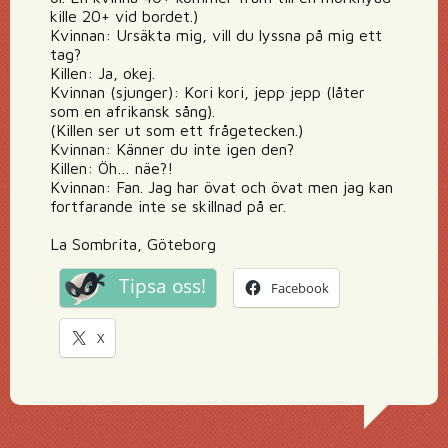
kille 20+ vid bordet.)
Kvinnan: Ursäkta mig, vill du lyssna på mig ett
tag?
Killen: Ja, okej.
Kvinnan (sjunger): Kori kori, jepp jepp (låter
som en afrikansk sång).
(Killen ser ut som ett frågetecken.)
Kvinnan: Känner du inte igen den?
Killen: Öh… näe?!
Kvinnan: Fan. Jag har övat och övat men jag kan
fortfarande inte se skillnad på er.
La Sombrita, Göteborg
Tipsa oss!
Facebook
X