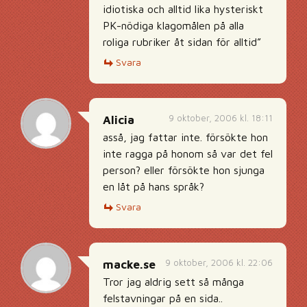
idiotiska och alltid lika hysteriskt
PK-nödiga klagomålen på alla
roliga rubriker åt sidan för alltid”
Svara
9 oktober, 2006 kl. 18:11
Alicia
asså, jag fattar inte. försökte hon
inte ragga på honom så var det fel
person? eller försökte hon sjunga
en låt på hans språk?
Svara
9 oktober, 2006 kl. 22:06
macke.se
Tror jag aldrig sett så många
felstavningar på en sida..