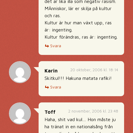
det är lika illa som negativ rasism.
MÄnniskor, lär er skilja på kultur
och ras.
Kultur är hur man växt upp, ras
är: ingenting.
Kultur förändras, ras är: ingenting.
Svara
20 oktober, 2006 kl. 18:14
Karin
Skitkul!!! Hakuna matata rafiki!
Svara
2 november, 2006 kl. 23:48
Toff
Haha, shit vad kul… Hon måste ju
ha tränat in en nationalsång från