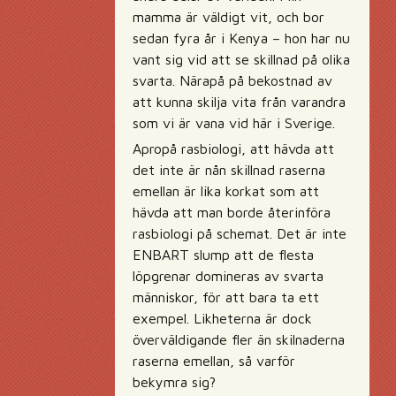
mamma är väldigt vit, och bor
sedan fyra år i Kenya – hon har nu
vant sig vid att se skillnad på olika
svarta. Närapå på bekostnad av
att kunna skilja vita från varandra
som vi är vana vid här i Sverige.
Apropå rasbiologi, att hävda att
det inte är nån skillnad raserna
emellan är lika korkat som att
hävda att man borde återinföra
rasbiologi på schemat. Det är inte
ENBART slump att de flesta
löpgrenar domineras av svarta
människor, för att bara ta ett
exempel. Likheterna är dock
överväldigande fler än skilnaderna
raserna emellan, så varför
bekymra sig?