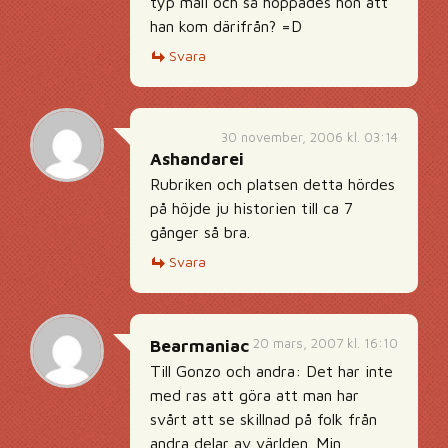
typ mali och så hoppades hon att
han kom därifrån? =D
Svara
30 november, 2006 kl. 03:14
Ashandarei
Rubriken och platsen detta hördes
på höjde ju historien till ca 7
gånger så bra.
Svara
20 mars, 2007 kl. 16:10
Bearmaniac
Till Gonzo och andra: Det har inte
med ras att göra att man har
svårt att se skillnad på folk från
andra delar av världen. Min