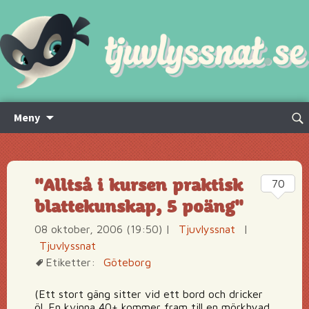
Hoppa
Sök
Meny
till
efte
innehåll
"Alltså i kursen praktisk
70
blattekunskap, 5 poäng"
08 oktober, 2006 (19:50)
|
Tjuvlyssnat
|
Tjuvlyssnat
Etiketter:
Göteborg
(Ett stort gäng sitter vid ett bord och dricker
öl. En kvinna 40+ kommer fram till en mörkhyad