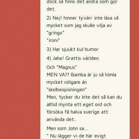
dock så finns det andra som gör
det.
2) Nej! hinner tyvärr inte läsa så
mycket som jag skulle vilja av
”gringo”
*ironi*
3) Har sjuukt kul humor
4) Jaha! Grattis världen.
Och ”Magnus”
MEN VA?? Bamba är ju så himla
mycket roligare än
”skolbespisningen”
Men, tycker du inte det så kan du
alltid mynta ett eget ord och
försöka få halva sverige att
använda det..
Men som John sa…
” Nu lägger vi de här evigt