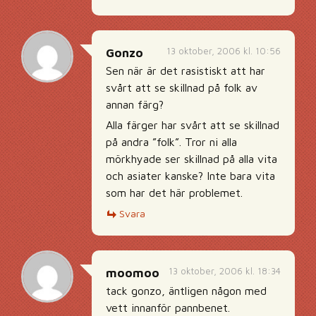
13 oktober, 2006 kl. 10:56
Gonzo
Sen när är det rasistiskt att har
svårt att se skillnad på folk av
annan färg?
Alla färger har svårt att se skillnad
på andra ”folk”. Tror ni alla
mörkhyade ser skillnad på alla vita
och asiater kanske? Inte bara vita
som har det här problemet.
Svara
13 oktober, 2006 kl. 18:34
moomoo
tack gonzo, äntligen någon med
vett innanför pannbenet.