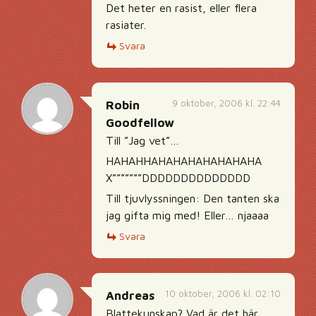
Det heter en rasist, eller flera
rasiater.
Svara
9 oktober, 2006 kl. 22:44
Robin
Goodfellow
Till ”Jag vet”…
HAHAHHAHAHAHAHAHAHAHA
X”””””””DDDDDDDDDDDDDD
Till tjuvlyssningen: Den tanten ska
jag gifta mig med! Eller… njaaaa
Svara
10 oktober, 2006 kl. 02:10
Andreas
Blattekunskap? Vad är det här,