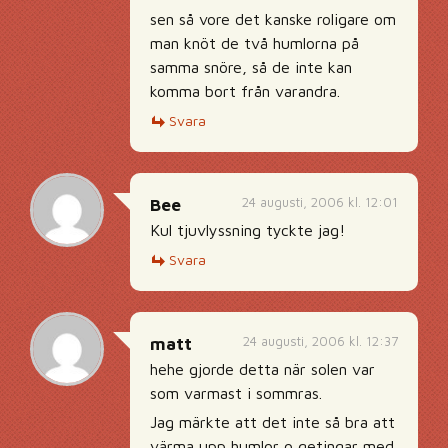
sen så vore det kanske roligare om
man knöt de två humlorna på
samma snöre, så de inte kan
komma bort från varandra.
Svara
24 augusti, 2006 kl. 12:01
Bee
Kul tjuvlyssning tyckte jag!
Svara
24 augusti, 2006 kl. 12:37
matt
hehe gjorde detta när solen var
som varmast i sommras.
Jag märkte att det inte så bra att
värma upp humlor o getingar med