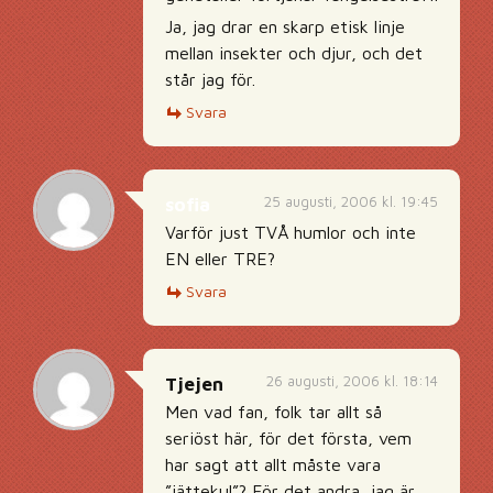
Ja, jag drar en skarp etisk linje
mellan insekter och djur, och det
står jag för.
Svara
25 augusti, 2006 kl. 19:45
sofia
Varför just TVÅ humlor och inte
EN eller TRE?
Svara
26 augusti, 2006 kl. 18:14
Tjejen
Men vad fan, folk tar allt så
seriöst här, för det första, vem
har sagt att allt måste vara
”jättekul”? För det andra, jag är