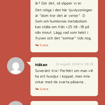
år? Gör det, så slipper vi er.
Det roliga i den här tjuvlyssningen
är ”dom tror det är vinter” :D
Som om humlornas metabolism
kan ställa om från +25 till -18 på
nån minut. Lägg vad som helst i
frysen och det ”somnar” tids nog.
Svara
24 augusti, 2006 kl. 08:28
Håkan
Suveränt trix! Perfekt om man vill
ha ett husdjur i koppel, men inte
orkar med de svarta påsarna…
Svara