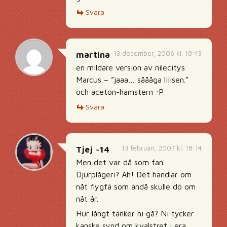
Svara
13 december, 2006 kl. 18:43
martina
en mildare version av nilecitys
Marcus – ”jaaa… såååga liiisen.”
och aceton-hamstern :P
Svara
13 februari, 2007 kl. 18:14
Tjej ~14
Men det var då som fan.
Djurplågeri? Äh! Det handlar om
nåt flygfä som ändå skulle dö om
nåt år.
Hur långt tänker ni gå? Ni tycker
kanske synd om kvalstret i era