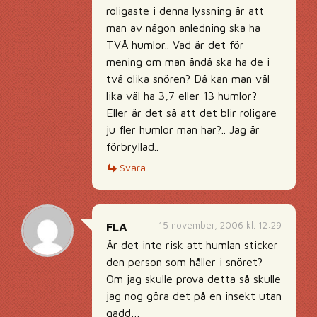
roligaste i denna lyssning är att
man av någon anledning ska ha
TVÅ humlor.. Vad är det för
mening om man ändå ska ha de i
två olika snören? Då kan man väl
lika väl ha 3,7 eller 13 humlor?
Eller är det så att det blir roligare
ju fler humlor man har?.. Jag är
förbryllad..
Svara
15 november, 2006 kl. 12:29
FLA
Är det inte risk att humlan sticker
den person som håller i snöret?
Om jag skulle prova detta så skulle
jag nog göra det på en insekt utan
gadd…