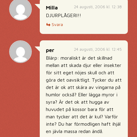
24 augusti, 2006 kl. 12:38
Milla
DJURPLÅGERI!!
Svara
24 augusti, 2006 kl. 12:45
per
Blärp: moraliskt är det skillnad
mellan att skada djur eller insekter
för sitt eget nöjes skull och att
göra det oavsiktligt. Tycker du att
det är ok att skära av vingarna på
humlor också? Eller lägga myror i
syra? Är det ok att hugga av
huvudet på kossor bara för att
man tycker att det är kul? Varför
inte? Du har förmodligen haft ihjäl
en jävla massa redan ändå.