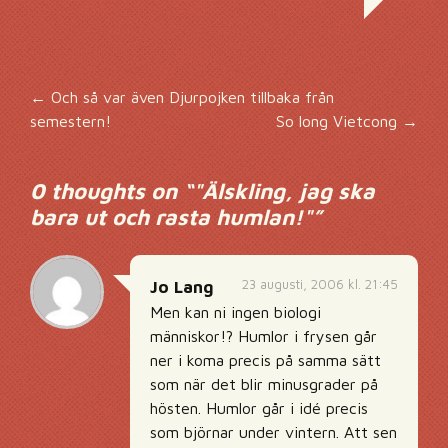
Inläggsnavigering
←
Och så var även Djurpojken tillbaka från
semestern!
So long Vietcong
→
0 thoughts on “
"Älskling, jag ska
bara ut och rasta humlan!"
”
23 augusti, 2006 kl. 21:45
Jo Lang
Men kan ni ingen biologi
människor!? Humlor i frysen går
ner i koma precis på samma sätt
som när det blir minusgrader på
hösten. Humlor går i idé precis
som björnar under vintern. Att sen