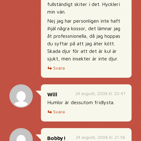
fullständigt skiter i det. Hyckleri
min vän.
Nej jag har personligen inte haft
ihjäl några kossor, det lämnar jag
åt professnionella, då jag hoppas
du syftar på att jag äter kött.
Skada djur för att det är kul är
sjukt, men insekter är inte djur.
Svara
24 augusti, 2006 kl. 20:47
Will
Humlor är dessutom fridlysta.
Svara
24 augusti, 2006 kl. 21:56
Bobby!