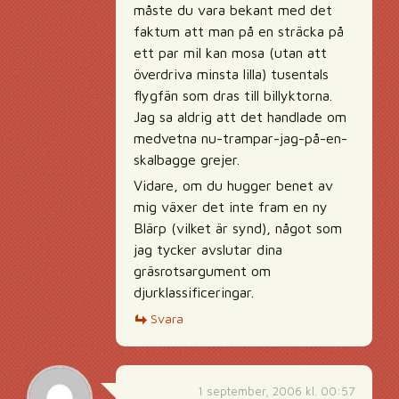
måste du vara bekant med det
faktum att man på en sträcka på
ett par mil kan mosa (utan att
överdriva minsta lilla) tusentals
flygfän som dras till billyktorna.
Jag sa aldrig att det handlade om
medvetna nu-trampar-jag-på-en-
skalbagge grejer.
Vidare, om du hugger benet av
mig växer det inte fram en ny
Blärp (vilket är synd), något som
jag tycker avslutar dina
gräsrotsargument om
djurklassificeringar.
Svara
1 september, 2006 kl. 00:57