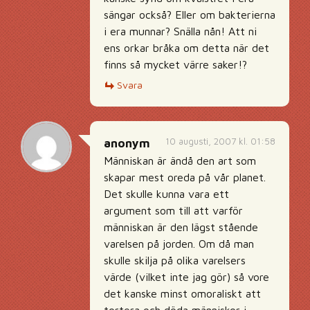
sängar också? Eller om bakterierna
i era munnar? Snälla nån! Att ni
ens orkar bråka om detta när det
finns så mycket värre saker!?
Svara
10 augusti, 2007 kl. 01:58
anonym
Människan är ändå den art som
skapar mest oreda på vår planet.
Det skulle kunna vara ett
argument som till att varför
människan är den lägst stående
varelsen på jorden. Om då man
skulle skilja på olika varelsers
värde (vilket inte jag gör) så vore
det kanske minst omoraliskt att