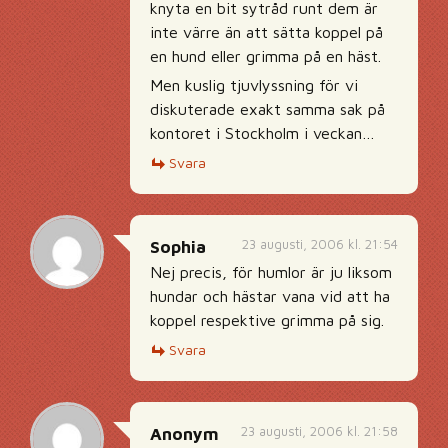
knyta en bit sytråd runt dem är
inte värre än att sätta koppel på
en hund eller grimma på en häst.
Men kuslig tjuvlyssning för vi
diskuterade exakt samma sak på
kontoret i Stockholm i veckan…
Svara
23 augusti, 2006 kl. 21:54
Sophia
Nej precis, för humlor är ju liksom
hundar och hästar vana vid att ha
koppel respektive grimma på sig.
Svara
23 augusti, 2006 kl. 21:58
Anonym