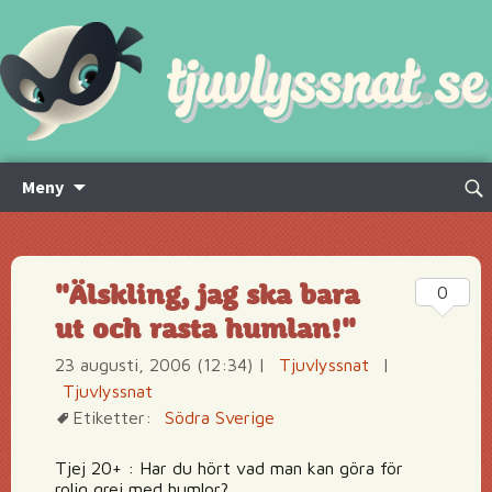
Hoppa
Sök
Meny
till
efte
innehåll
"Älskling, jag ska bara
0
ut och rasta humlan!"
23 augusti, 2006 (12:34)
|
Tjuvlyssnat
|
Tjuvlyssnat
Etiketter:
Södra Sverige
Tjej 20+ : Har du hört vad man kan göra för
rolig grej med humlor?