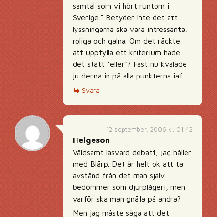
samtal som vi hört runtom i
Sverige.” Betyder inte det att
lyssningarna ska vara intressanta,
roliga och galna. Om det räckte
att uppfylla ett kriterium hade
det stått ”eller”? Fast nu kvalade
ju denna in på alla punkterna iaf.
Svara
12 september, 2006 kl. 01:42
Helgeson
Våldsamt läsvärd debatt, jag håller
med Blärp. Det är helt ok att ta
avstånd från det man själv
bedömmer som djurplågeri, men
varför ska man gnälla på andra?
Men jag måste säga att det