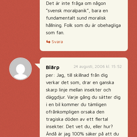
Det är inte fråga om någon
”svensk moralpanik”, bara en
fundamentalt sund moralisk
hållning. Folk som du är obehagliga
som fan.
Svara
24 augusti, 2006 kl. 15:52
Blärp
per: Jag, till skillnad från dig
verkar det som, drar en ganska
skarp linje mellan insekter och
däggdjur. Varje gång du sätter dig
i en bil kommer du tämligen
ofrånkompligen orsaka den
tragiska döden av ett flertal
insekter. Det vet du, eller hur?
Ändå är jag 100% säker på att du