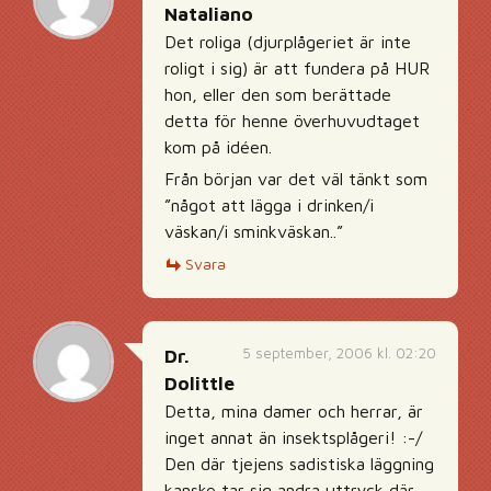
Nataliano
Det roliga (djurplågeriet är inte
roligt i sig) är att fundera på HUR
hon, eller den som berättade
detta för henne överhuvudtaget
kom på idéen.
Från början var det väl tänkt som
”något att lägga i drinken/i
väskan/i sminkväskan..”
Svara
5 september, 2006 kl. 02:20
Dr.
Dolittle
Detta, mina damer och herrar, är
inget annat än insektsplågeri! :-/
Den där tjejens sadistiska läggning
kanske tar sig andra uttryck där