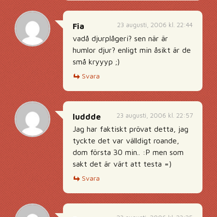
23 augusti, 2006 kl. 22:44
Fia
vadå djurplågeri? sen när är
humlor djur? enligt min åsikt är de
små kryyyp ;)
Svara
23 augusti, 2006 kl. 22:57
luddde
Jag har faktiskt prövat detta, jag
tyckte det var välldigt roande,
dom första 30 min.. :P men som
sakt det är värt att testa =)
Svara