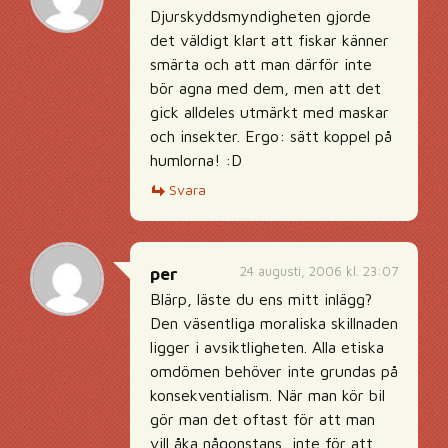
Djurskyddsmyndigheten gjorde
det väldigt klart att fiskar känner
smärta och att man därför inte
bör agna med dem, men att det
gick alldeles utmärkt med maskar
och insekter. Ergo: sätt koppel på
humlorna! :D
Svara
24 augusti, 2006 kl. 23:07
per
Blärp, läste du ens mitt inlägg?
Den väsentliga moraliska skillnaden
ligger i avsiktligheten. Alla etiska
omdömen behöver inte grundas på
konsekventialism. När man kör bil
gör man det oftast för att man
vill åka någonstans, inte för att