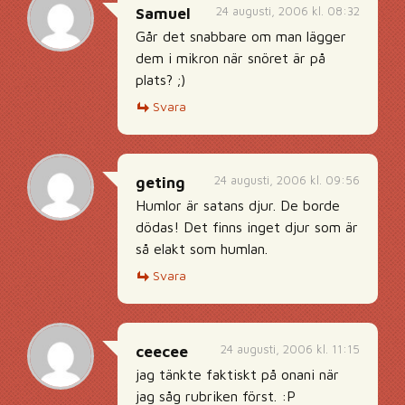
24 augusti, 2006 kl. 08:32
Samuel
Går det snabbare om man lägger
dem i mikron när snöret är på
plats? ;)
Svara
24 augusti, 2006 kl. 09:56
geting
Humlor är satans djur. De borde
dödas! Det finns inget djur som är
så elakt som humlan.
Svara
24 augusti, 2006 kl. 11:15
ceecee
jag tänkte faktiskt på onani när
jag såg rubriken först. :P