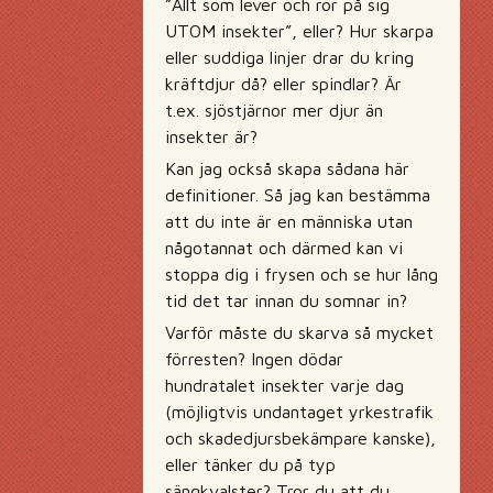
”Allt som lever och rör på sig
UTOM insekter”, eller? Hur skarpa
eller suddiga linjer drar du kring
kräftdjur då? eller spindlar? Är
t.ex. sjöstjärnor mer djur än
insekter är?
Kan jag också skapa sådana här
definitioner. Så jag kan bestämma
att du inte är en människa utan
någotannat och därmed kan vi
stoppa dig i frysen och se hur lång
tid det tar innan du somnar in?
Varför måste du skarva så mycket
förresten? Ingen dödar
hundratalet insekter varje dag
(möjligtvis undantaget yrkestrafik
och skadedjursbekämpare kanske),
eller tänker du på typ
sängkvalster? Tror du att du