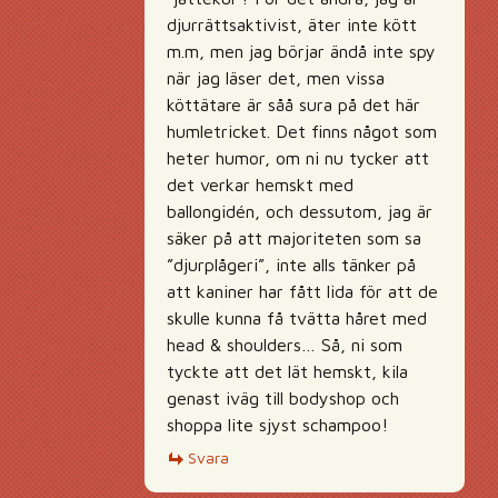
djurrättsaktivist, äter inte kött
m.m, men jag börjar ändå inte spy
när jag läser det, men vissa
köttätare är såå sura på det här
humletricket. Det finns något som
heter humor, om ni nu tycker att
det verkar hemskt med
ballongidén, och dessutom, jag är
säker på att majoriteten som sa
”djurplågeri”, inte alls tänker på
att kaniner har fått lida för att de
skulle kunna få tvätta håret med
head & shoulders… Så, ni som
tyckte att det lät hemskt, kila
genast iväg till bodyshop och
shoppa lite sjyst schampoo!
Svara