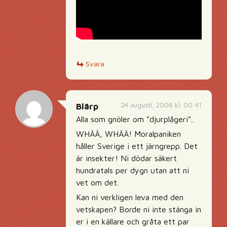
Svara
24 augusti, 2006 kl. 00:41
Blärp
Alla som gnöler om ”djurplågeri”..
WHÄÄ, WHÄÄ! Moralpaniken
håller Sverige i ett järngrepp. Det
är insekter! Ni dödar säkert
hundratals per dygn utan att ni
vet om det.
Kan ni verkligen leva med den
vetskapen? Borde ni inte stänga in
er i en källare och gråta ett par