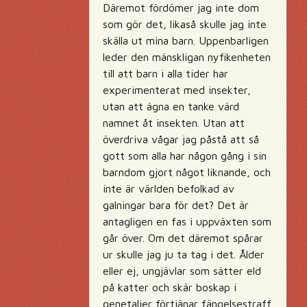
Däremot fördömer jag inte dom
som gör det, likaså skulle jag inte
skälla ut mina barn. Uppenbarligen
leder den mänskligan nyfikenheten
till att barn i alla tider har
experimenterat med insekter,
utan att ägna en tanke värd
namnet åt insekten. Utan att
överdriva vågar jag påstå att så
gott som alla har någon gång i sin
barndom gjort något liknande, och
inte är världen befolkad av
galningar bara för det? Det är
antagligen en fas i uppväxten som
går över. Om det däremot spårar
ur skulle jag ju ta tag i det. Ålder
eller ej, ungjävlar som sätter eld
på katter och skär boskap i
genetalier förtjänar fängelsestraff.