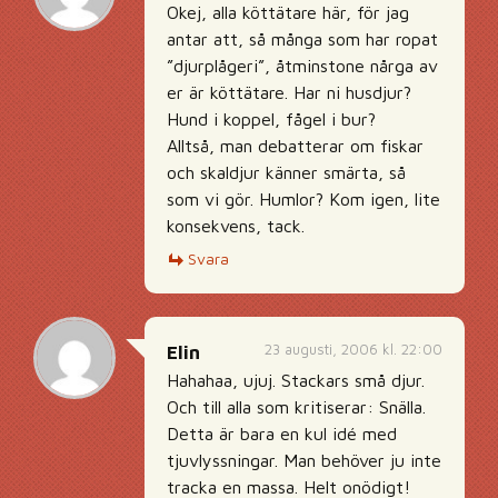
Okej, alla köttätare här, för jag
antar att, så många som har ropat
”djurplågeri”, åtminstone nårga av
er är köttätare. Har ni husdjur?
Hund i koppel, fågel i bur?
Alltså, man debatterar om fiskar
och skaldjur känner smärta, så
som vi gör. Humlor? Kom igen, lite
konsekvens, tack.
Svara
23 augusti, 2006 kl. 22:00
Elin
Hahahaa, ujuj. Stackars små djur.
Och till alla som kritiserar: Snälla.
Detta är bara en kul idé med
tjuvlyssningar. Man behöver ju inte
tracka en massa. Helt onödigt!