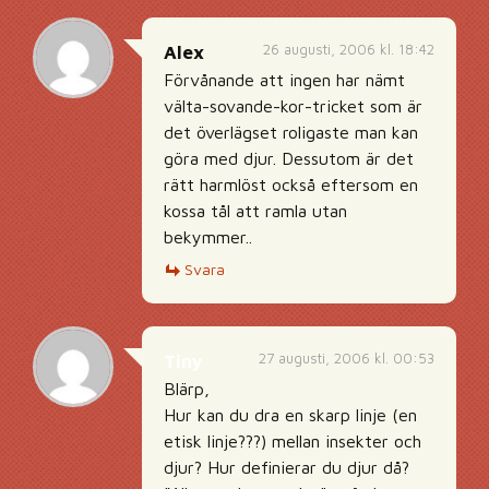
26 augusti, 2006 kl. 18:42
Alex
Förvånande att ingen har nämt
välta-sovande-kor-tricket som är
det överlägset roligaste man kan
göra med djur. Dessutom är det
rätt harmlöst också eftersom en
kossa tål att ramla utan
bekymmer..
Svara
27 augusti, 2006 kl. 00:53
Tiny
Blärp,
Hur kan du dra en skarp linje (en
etisk linje???) mellan insekter och
djur? Hur definierar du djur då?