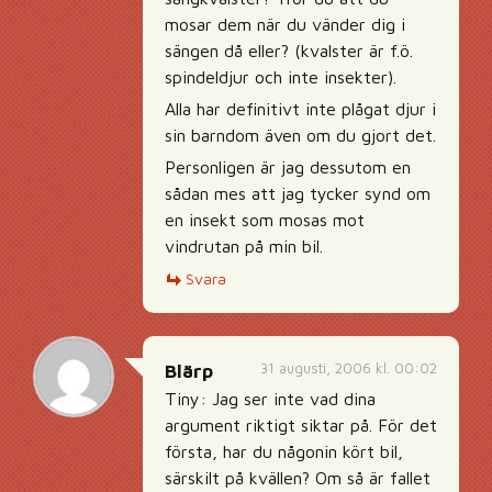
mosar dem när du vänder dig i
sängen då eller? (kvalster är f.ö.
spindeldjur och inte insekter).
Alla har definitivt inte plågat djur i
sin barndom även om du gjort det.
Personligen är jag dessutom en
sådan mes att jag tycker synd om
en insekt som mosas mot
vindrutan på min bil.
Svara
31 augusti, 2006 kl. 00:02
Blärp
Tiny: Jag ser inte vad dina
argument riktigt siktar på. För det
första, har du någonin kört bil,
särskilt på kvällen? Om så är fallet