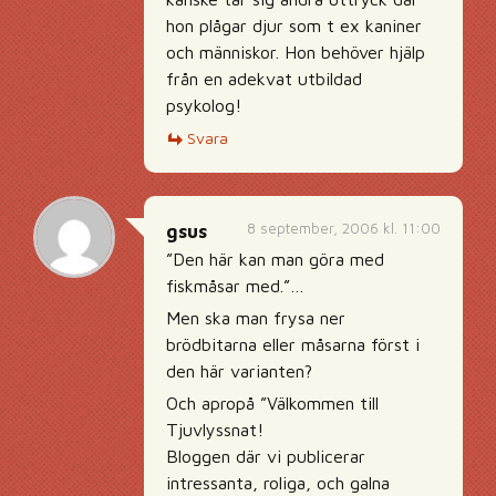
hon plågar djur som t ex kaniner
och människor. Hon behöver hjälp
från en adekvat utbildad
psykolog!
Svara
8 september, 2006 kl. 11:00
gsus
”Den här kan man göra med
fiskmåsar med.”…
Men ska man frysa ner
brödbitarna eller måsarna först i
den här varianten?
Och apropå ”Välkommen till
Tjuvlyssnat!
Bloggen där vi publicerar
intressanta, roliga, och galna