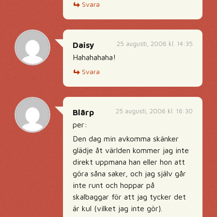
Svara
25 augusti, 2006 kl. 14:35
Daisy
Hahahahaha!
Svara
25 augusti, 2006 kl. 16:30
Blärp
per:
Den dag min avkomma skänker
glädje åt världen kommer jag inte
direkt uppmana han eller hon att
göra såna saker, och jag själv går
inte runt och hoppar på
skalbaggar för att jag tycker det
är kul (vilket jag inte gör).