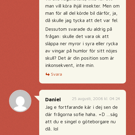
man vill köra ihjäl insekter. Men om
man för all del körde bil därför, ja,
då skulle jag tycka att det var fel.
Dessutom svarade du aldrig på
frågan: skulle det vara ok att
släppa ner myror i syra eller rycka
av vingar på humlor för sitt nöjes
skull? Det är din position som är
inkonsekvent, inte min.
Svara
25 augusti, 2006 kl. 04:24
Daniel
Jag e fortfarande kär i dej sen de
där frågorna sofie haha.. =D …säg
att du e singel o göteborgare nu
då.. lol