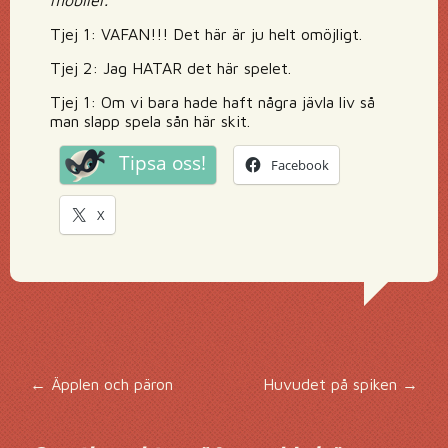
mobiler.
Tjej 1: VAFAN!!! Det här är ju helt omöjligt.
Tjej 2: Jag HATAR det här spelet.
Tjej 1: Om vi bara hade haft några jävla liv så
man slapp spela sån här skit.
Tipsa oss!
Facebook
X
Inläggsnavigering
←
Äpplen och päron
Huvudet på spiken
→