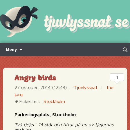
Hoppa
Sök
Meny
till
efte
innehåll
Angry birds
1
27 oktober, 2014 (12:43)
|
Tjuvlyssnat
|
the
jurg
Etiketter:
Stockholm
Parkeringsplats, Stockholm
Två tjejer ~14 står och tittar på en av tjejernas