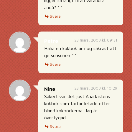
ligger så långt ifrån varandra
ändå? ^^
Svara
23 mars, 2008 kl. 09:31
Petra
Haha en kokbok är nog säkrast att
ge sonsonen ^^
Svara
23 mars, 2008 kl. 10:29
Nina
Säkert var det just Anarkistens
kokbok som farfar letade efter
bland kokböckerna. Jag är
övertygad.
Svara