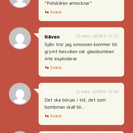
*Poliskåren antecknar*
Svara
22 mars, 2008 kl. 21:22
Räven
Själv tror jag sonsonen kommer bli
grymt besviken när glassbomben
inte exploderar.
Svara
22 mars, 2008 kl. 22:42
Mårthen
Det ska börjas i tid, det som
bombman skall bli…
Svara