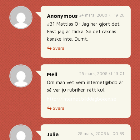
24 mars, 2008 kl. 19:26
Anonymous
#31 Mattias Ö: Jag har gjort det.
Fast jag är flicka. Så det räknas
kanske inte. Dumt.
Svara
25 mars, 2008 kl. 13:01
Mell
Om man vet vem internet@bdb är
så var ju rubriken rätt kul.
http://internet.bilddagboken.se
Svara
28 mars, 2008 kl. 00:39
Julia