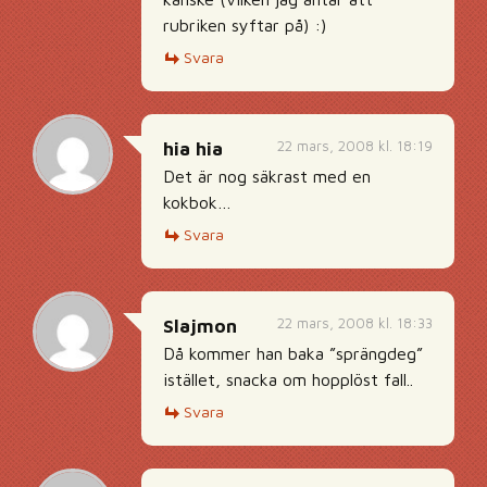
rubriken syftar på) :)
Svara
22 mars, 2008 kl. 18:19
hia hia
Det är nog säkrast med en
kokbok…
Svara
22 mars, 2008 kl. 18:33
Slajmon
Då kommer han baka ”sprängdeg”
istället, snacka om hopplöst fall..
Svara