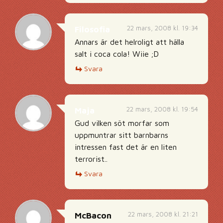
22 mars, 2008 kl. 19:34
Filosofia
Annars är det helroligt att hälla
salt i coca cola! Wiie ;D
Svara
22 mars, 2008 kl. 19:54
Maja
Gud vilken söt morfar som
uppmuntrar sitt barnbarns
intressen fast det är en liten
terrorist..
Svara
22 mars, 2008 kl. 21:21
McBacon