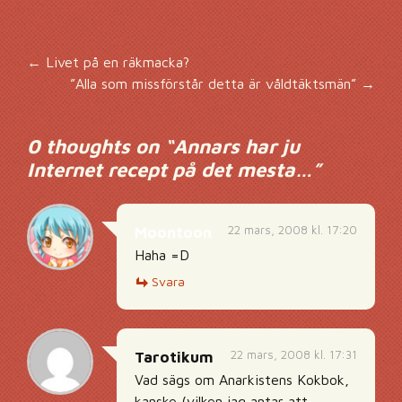
Inläggsnavigering
←
Livet på en räkmacka?
”Alla som missförstår detta är våldtäktsmän”
→
0 thoughts on “
Annars har ju
Internet recept på det mesta…
”
22 mars, 2008 kl. 17:20
Moontoon
Haha =D
Svara
22 mars, 2008 kl. 17:31
Tarotikum
Vad sägs om Anarkistens Kokbok,
kanske (vilken jag antar att