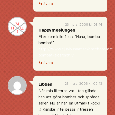
Svara
23 mars, 2008 kl. 03:14
Happymealungen
Eller som kille 1 sa: ”Haha, bomba
bomba!”
http://www.tjuvlyssnat.se/goteborg/ett-
bombat-tidsfordriv
Svara
23 mars, 2008 kl. 09:12
Libban
När min lillebror var liten gillade
han att göra bomber och spränga
saker. Nu är han en utmärkt kock!
:) Kanske inte dessa intressen