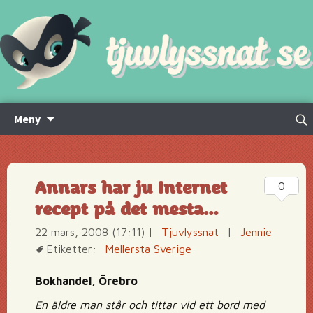
Hoppa
Sök
Meny
till
efte
innehåll
Annars har ju Internet
0
recept på det mesta…
22 mars, 2008 (17:11)
|
Tjuvlyssnat
|
Jennie
Etiketter:
Mellersta Sverige
Bokhandel, Örebro
En äldre man står och tittar vid ett bord med