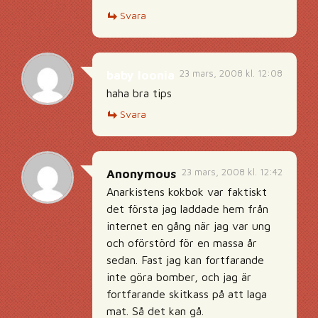
Svara
23 mars, 2008 kl. 12:08
baby loonia
haha bra tips
Svara
23 mars, 2008 kl. 12:42
Anonymous
Anarkistens kokbok var faktiskt
det första jag laddade hem från
internet en gång när jag var ung
och oförstörd för en massa år
sedan. Fast jag kan fortfarande
inte göra bomber, och jag är
fortfarande skitkass på att laga
mat. Så det kan gå.