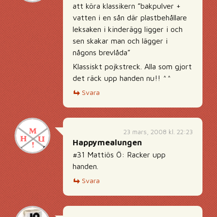
att köra klassikern ”bakpulver +
vatten i en sån där plastbehållare
leksaken i kinderägg ligger i och
sen skakar man och lägger i
någons brevlåda”
Klassiskt pojkstreck. Alla som gjort
det räck upp handen nu!! ^^
Svara
23 mars, 2008 kl. 22:23
Happymealungen
#31 Mattiös Ö: Racker upp
handen.
Svara