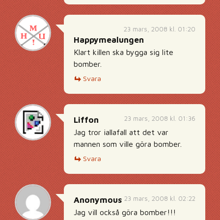
23 mars, 2008 kl. 01:20
Happymealungen
Klart killen ska bygga sig lite
bomber.
Svara
23 mars, 2008 kl. 01:36
Liffon
Jag tror iallafall att det var
mannen som ville göra bomber.
Svara
23 mars, 2008 kl. 02:22
Anonymous
Jag vill också göra bomber!!!