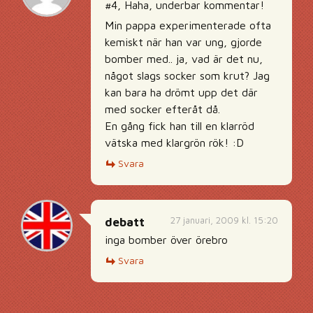
#4, Haha, underbar kommentar!
Min pappa experimenterade ofta
kemiskt när han var ung, gjorde
bomber med.. ja, vad är det nu,
något slags socker som krut? Jag
kan bara ha drömt upp det där
med socker efteråt då.
En gång fick han till en klarröd
vätska med klargrön rök! :D
Svara
27 januari, 2009 kl. 15:20
debatt
inga bomber över örebro
Svara