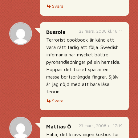
Svara
23 mars, 2008 kl. 16:11
Bussola
Terrorist cookbook är känd att
vara rätt farlig att följa. Swedish
infomania har mycket bättre
pyrohandledningar på sin hemsida.
Hoppas det tipset sparar en
massa bortsprängda fingrar. Själv
är jag nöjd med att bara läsa
teorin.
Svara
23 mars, 2008 kl. 17:19
Mattias Ö
Haha, det krävs ingen kokbok för