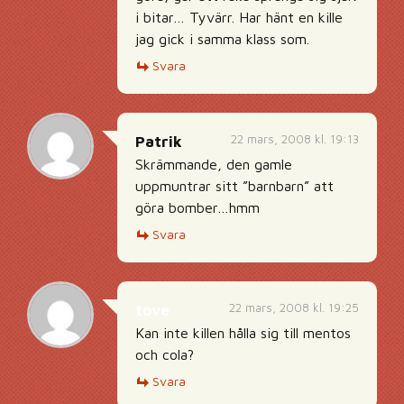
i bitar… Tyvärr. Har hänt en kille
jag gick i samma klass som.
Svara
22 mars, 2008 kl. 19:13
Patrik
Skrämmande, den gamle
uppmuntrar sitt ”barnbarn” att
göra bomber…hmm
Svara
22 mars, 2008 kl. 19:25
tove
Kan inte killen hålla sig till mentos
och cola?
Svara