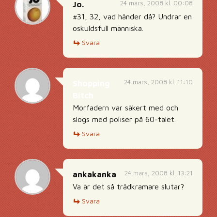
24 mars, 2008 kl. 00:08
Jo.
#31, 32, vad händer då? Undrar en
oskuldsfull människa.
Svara
24 mars, 2008 kl. 11:10
Shopping
Bitch
Morfadern var säkert med och
slogs med poliser på 60-talet.
Svara
24 mars, 2008 kl. 13:21
ankakanka
Va är det så trädkramare slutar?
Svara