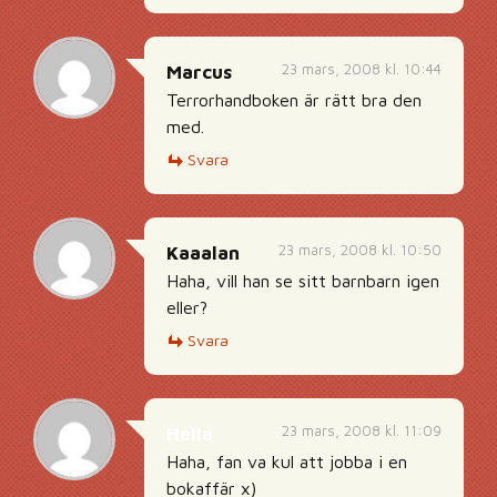
23 mars, 2008 kl. 10:44
Marcus
Terrorhandboken är rätt bra den
med.
Svara
23 mars, 2008 kl. 10:50
Kaaalan
Haha, vill han se sitt barnbarn igen
eller?
Svara
23 mars, 2008 kl. 11:09
Hella
Haha, fan va kul att jobba i en
bokaffär x)