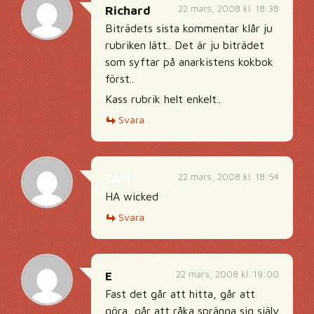
22 mars, 2008 kl. 18:38
Richard
Biträdets sista kommentar klår ju
rubriken lätt.. Det är ju biträdet
som syftar på anarkistens kokbok
först..
Kass rubrik helt enkelt..
Svara
22 mars, 2008 kl. 18:54
SAM
HA wicked
Svara
22 mars, 2008 kl. 19:00
E
Fast det går att hitta, går att
göra, går att råka spränga sig själv