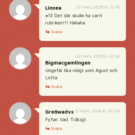
22 mars, 2008 kl. 22:45
Linnea
#13 Det där skulle ha varit
rubriken!!! Hahaha
Svara
22 mars, 2008 kl. 22:46
Bigmacgamlingen
Ungefär lika roligt som Agust och
Lotta
Svara
23 mars, 2008 kl. 00:09
Greöwadvs
Fyfan. Vad. Tråkigt.
Svara