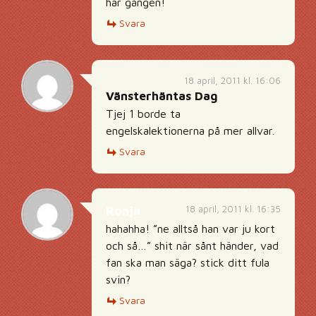
här gången!
Svara
18 april, 2011 kl. 16:06
Vänsterhäntas Dag
Tjej 1 borde ta
engelskalektionerna på mer allvar.
Svara
18 april, 2011 kl. 16:35
Ronja
hahahha! ”ne alltså han var ju kort
och så…” shit när sånt händer, vad
fan ska man säga? stick ditt fula
svin?
Svara