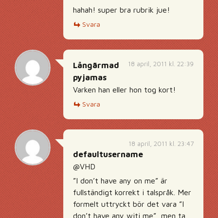
hahah! super bra rubrik jue!
Svara
18 april, 2011 kl. 22:39
Långärmad
pyjamas
Varken han eller hon tog kort!
Svara
18 april, 2011 kl. 23:47
defaultusername
@VHD
”I don’t have any on me” är
fullständigt korrekt i talspråk. Mer
formelt uttryckt bör det vara ”I
don’t have any witj me”, men ta