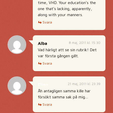
time, VHD. Your education’s the
one that’s lacking, apparently,
along with your manners.
Svara
8 maj, 2011 kl. 15:30
Alba
Vad härligt att se sin rubrik! Det
var första gången gillt.
Svara
21 maj, 2011 kl. 23:39
Ellen
Åh antagligen samma kille har
försökt samma sak på mig…
Svara