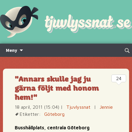
Hoppa
Sök
Meny
till
efte
innehåll
"Annars skulle jag ju
24
gärna följt med honom
hem!"
18 april, 2011 (15:04)
|
Tjuvlyssnat
|
Jennie
Etiketter:
Göteborg
Busshållplats, centrala Göteborg