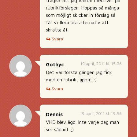
tragisk att jag väntar med iver på
rubrikförslagen. Hoppas så många
som möjligt skickar in förslag så
får vi flera bra alternativ att
skratta åt.
Svara
19 april, 2011 kl. 15:26
Gothyc
Det var första gången jag fick
med en rubrik, jippii! :)
Svara
19 april, 2011 kl. 19:56
Dennis
VHD blev ägd. Inte varje dag man
ser sådant. ;)