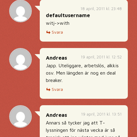
18 april, 2011 kl. 23:48
defaultusername
witj->with
Svara
19 april, 2011 kl. 12:52
Andreas
Japp. Uteliggare, arbetslös, alkkis
osv. Men längden är nog en deal
breaker.
Svara
19 april, 2011 kl. 13:51
Andreas
Annars så tycker jag att T-
lyssningen för nästa vecka är så