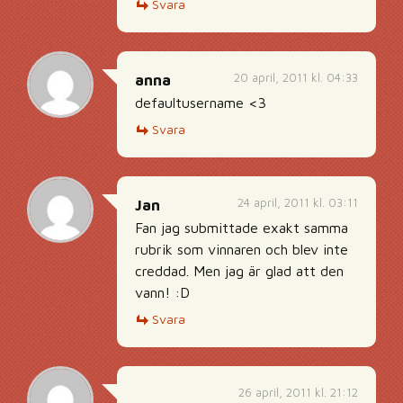
Svara
20 april, 2011 kl. 04:33
anna
defaultusername <3
Svara
24 april, 2011 kl. 03:11
Jan
Fan jag submittade exakt samma
rubrik som vinnaren och blev inte
creddad. Men jag är glad att den
vann! :D
Svara
26 april, 2011 kl. 21:12