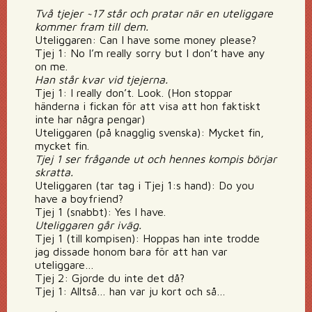
Två tjejer ~17 står och pratar när en uteliggare
kommer fram till dem.
Uteliggaren: Can I have some money please?
Tjej 1: No I’m really sorry but I don’t have any
on me.
Han står kvar vid tjejerna.
Tjej 1: I really don’t. Look. (Hon stoppar
händerna i fickan för att visa att hon faktiskt
inte har några pengar)
Uteliggaren (på knagglig svenska): Mycket fin,
mycket fin.
Tjej 1 ser frågande ut och hennes kompis börjar
skratta.
Uteliggaren (tar tag i Tjej 1:s hand): Do you
have a boyfriend?
Tjej 1 (snabbt): Yes I have.
Uteliggaren går iväg.
Tjej 1 (till kompisen): Hoppas han inte trodde
jag dissade honom bara för att han var
uteliggare…
Tjej 2: Gjorde du inte det då?
Tjej 1: Alltså… han var ju kort och så…