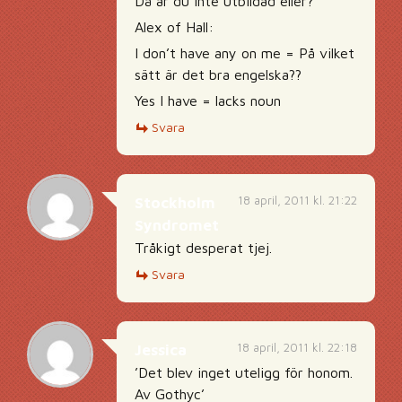
Då är du inte utbildad eller?
Alex of Hall:
I don’t have any on me = På vilket
sätt är det bra engelska??
Yes I have = lacks noun
Svara
18 april, 2011 kl. 21:22
Stockholm
Syndromet
Tråkigt desperat tjej.
Svara
18 april, 2011 kl. 22:18
Jessica
’Det blev inget uteligg för honom.
Av Gothyc’