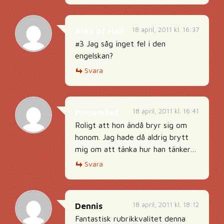
18 april, 2011 kl. 16:37
Alex of Hall
#3 Jag såg inget fel i den
engelskan?
Svara
18 april, 2011 kl. 16:41
Pinsamhet
Roligt att hon ändå bryr sig om
honom. Jag hade då aldrig brytt
mig om att tänka hur han tänker…
Svara
18 april, 2011 kl. 18:12
Dennis
Fantastisk rubrikkvalitet denna