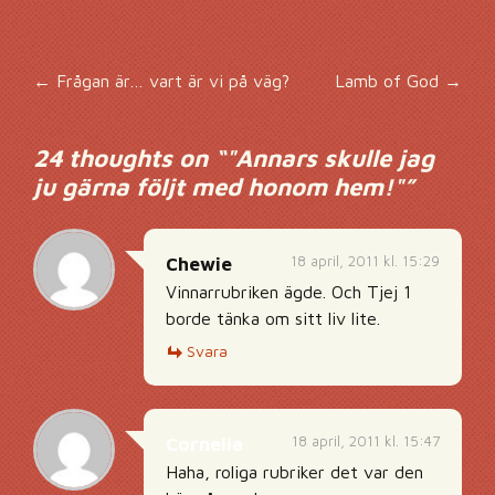
Inläggsnavigering
←
Frågan är… vart är vi på väg?
Lamb of God
→
24 thoughts on “
"Annars skulle jag
ju gärna följt med honom hem!"
”
18 april, 2011 kl. 15:29
Chewie
Vinnarrubriken ägde. Och Tjej 1
borde tänka om sitt liv lite.
Svara
18 april, 2011 kl. 15:47
Cornelia
Haha, roliga rubriker det var den