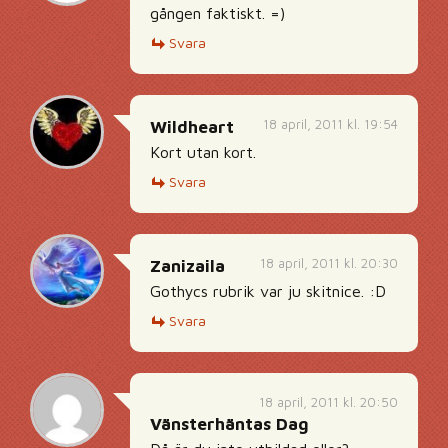
gången faktiskt. =)
Svara
18 april, 2011 kl. 19:54
Wildheart
Kort utan kort.
Svara
18 april, 2011 kl. 20:30
Zanizaila
Gothycs rubrik var ju skitnice. :D
Svara
18 april, 2011 kl. 20:50
Vänsterhäntas Dag