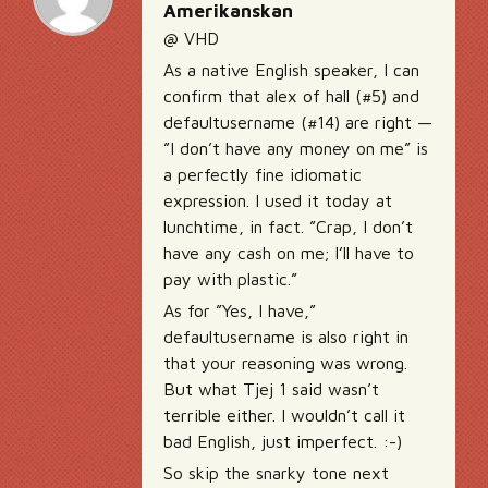
Amerikanskan
@ VHD
As a native English speaker, I can
confirm that alex of hall (#5) and
defaultusername (#14) are right —
”I don’t have any money on me” is
a perfectly fine idiomatic
expression. I used it today at
lunchtime, in fact. ”Crap, I don’t
have any cash on me; I’ll have to
pay with plastic.”
As for ”Yes, I have,”
defaultusername is also right in
that your reasoning was wrong.
But what Tjej 1 said wasn’t
terrible either. I wouldn’t call it
bad English, just imperfect. :-)
So skip the snarky tone next