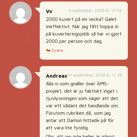
9 september, 2006 kl. 17:59
Vv
2000 kuvert på en vecka? Galet
ineffektivt. När jag fått hoppa in
på kuverteringsjobb så har vi gjort
2000 per person och dag.
Svara
10 september, 2006 kl. 11:39
Andreas
Alla ni som gnäller över AMS-
projekt; det är ju faktiskt inget i
tjuvlyssningen som säger att det
var ett sådant det handlande om..
Förutom rubriken då, som jag
antar att Damon hittade på för
att vara lite fyndig.
Obs. att jag inte heller är något