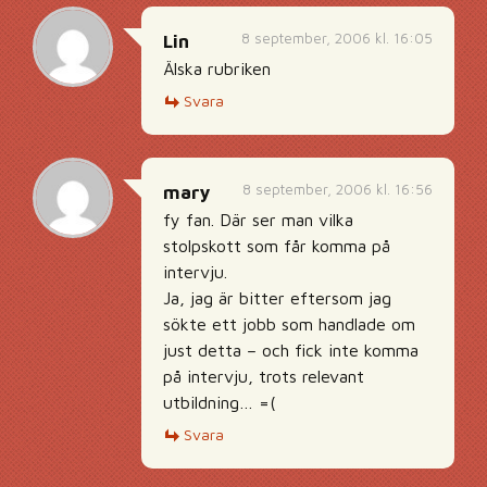
8 september, 2006 kl. 16:05
Lin
Älska rubriken
Svara
8 september, 2006 kl. 16:56
mary
fy fan. Där ser man vilka
stolpskott som får komma på
intervju.
Ja, jag är bitter eftersom jag
sökte ett jobb som handlade om
just detta – och fick inte komma
på intervju, trots relevant
utbildning… =(
Svara