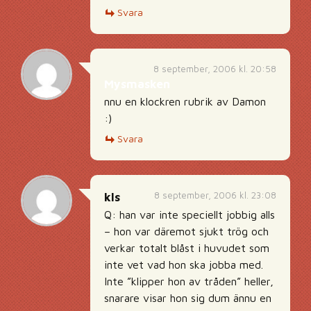
Svara
8 september, 2006 kl. 20:58
Mysmasken
nnu en klockren rubrik av Damon
:)
Svara
8 september, 2006 kl. 23:08
kls
Q: han var inte speciellt jobbig alls
– hon var däremot sjukt trög och
verkar totalt blåst i huvudet som
inte vet vad hon ska jobba med.
Inte ”klipper hon av tråden” heller,
snarare visar hon sig dum ännu en