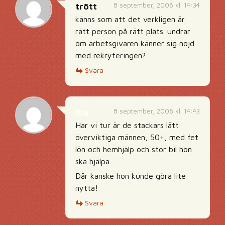
8 september, 2006 kl. 14:34
trött
känns som att det verkligen är
rätt person på rätt plats. undrar
om arbetsgivaren känner sig nöjd
med rekryteringen?
Svara
8 september, 2006 kl. 14:43
flix
Har vi tur är de stackars lätt
överviktiga männen, 50+, med fet
lön och hemhjälp och stor bil hon
ska hjälpa.
Där kanske hon kunde göra lite
nytta!
Svara