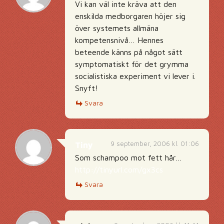
Vi kan väl inte kräva att den
enskilda medborgaren höjer sig
över systemets allmäna
kompetensnivå… Hennes
beteende känns på något sätt
symptomatiskt för det grymma
socialistiska experiment vi lever i.
Snyft!
Svara
9 september, 2006 kl. 01:06
Tiny
Som schampoo mot fett hår…
http://tinyurl.com/gx3cs
Svara