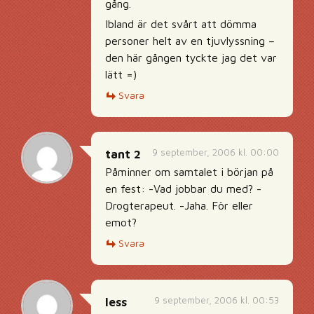
gång.
Ibland är det svårt att dömma
personer helt av en tjuvlyssning –
den här gången tyckte jag det var
lätt =)
Svara
9 september, 2006 kl. 00:00
tant 2
Påminner om samtalet i början på
en fest: -Vad jobbar du med? -
Drogterapeut. -Jaha. För eller
emot?
Svara
9 september, 2006 kl. 00:53
less