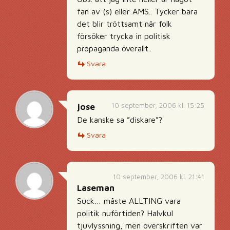
fan av (s) eller AMS.. Tycker bara
det blir tröttsamt när folk
försöker trycka in politisk
propaganda överallt..
Svara
10 september, 2006 kl. 15:25
jose
De kanske sa ”diskare”?
Svara
10 september, 2006 kl. 21:41
Laseman
Suck… måste ALLTING vara
politik nuförtiden? Halvkul
tjuvlyssning, men överskriften var