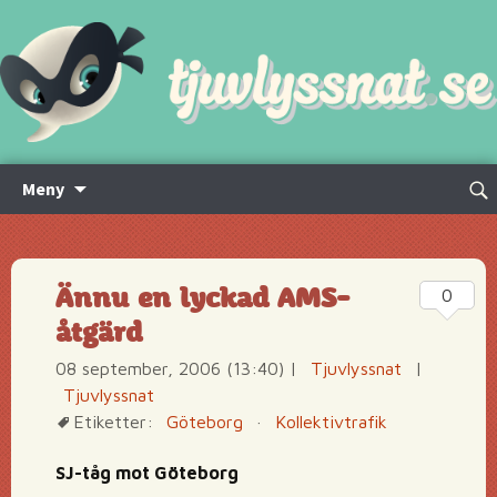
Hoppa
Sök
Meny
till
efte
innehåll
Ännu en lyckad AMS-
0
åtgärd
08 september, 2006 (13:40)
|
Tjuvlyssnat
|
Tjuvlyssnat
Etiketter:
Göteborg
·
Kollektivtrafik
SJ-tåg mot Göteborg