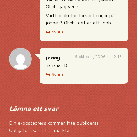
Öhhh.. jag vene.
Vad har du för förväntningar på
jobbet? Öhhh.. det är ett jobb.
Svara
5 oktober, 2006 kl. 12:15
jaaag
hahaha :D
Svara
Lämna ett svar
Din e-postadress kommer inte publiceras.
Obligatoriska fält är märkta
*