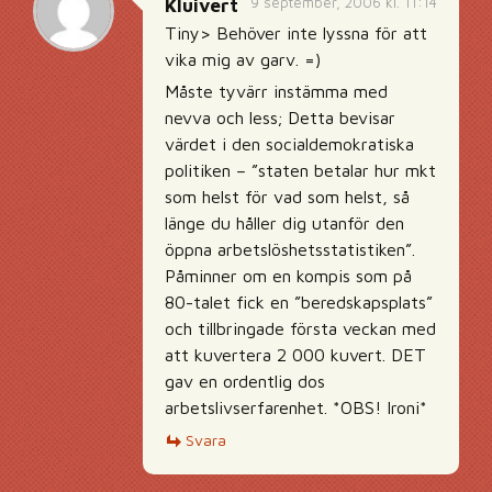
9 september, 2006 kl. 11:14
Kluivert
Tiny> Behöver inte lyssna för att
vika mig av garv. =)
Måste tyvärr instämma med
nevva och less; Detta bevisar
värdet i den socialdemokratiska
politiken – ”staten betalar hur mkt
som helst för vad som helst, så
länge du håller dig utanför den
öppna arbetslöshetsstatistiken”.
Påminner om en kompis som på
80-talet fick en ”beredskapsplats”
och tillbringade första veckan med
att kuvertera 2 000 kuvert. DET
gav en ordentlig dos
arbetslivserfarenhet. *OBS! Ironi*
Svara