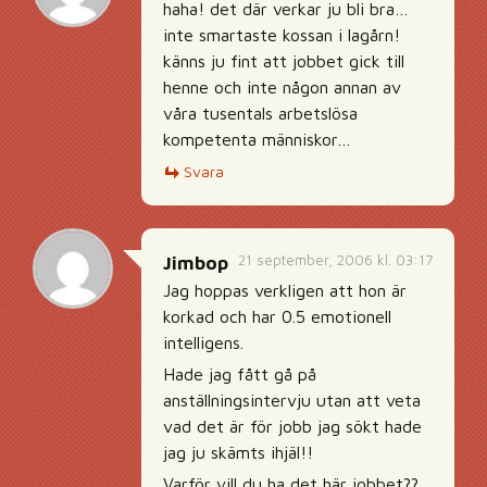
haha! det där verkar ju bli bra…
inte smartaste kossan i lagårn!
känns ju fint att jobbet gick till
henne och inte någon annan av
våra tusentals arbetslösa
kompetenta människor…
Svara
21 september, 2006 kl. 03:17
Jimbop
Jag hoppas verkligen att hon är
korkad och har 0.5 emotionell
intelligens.
Hade jag fått gå på
anställningsintervju utan att veta
vad det är för jobb jag sökt hade
jag ju skämts ihjäl!!
Varför vill du ha det här jobbet??