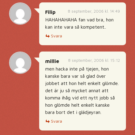
8 september, 2006 kl. 14:49
Filip
HAHAHAHAHA fan vad bra, hon
kan inte vara så kompetent..
Svara
8 september, 2006 kl. 15:12
millie
men hacka inte på tjejen, hon
kanske bara var så glad över
jobbet att hon helt enkelt glömde.
det är ju så mycket annat att
komma ihåg vid ett nytt jobb så
hon glömde helt enkelt kanske
bara bort det i glädjeyran.
Svara