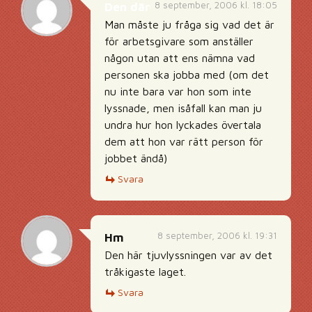
8 september, 2006 kl. 18:05
Den där
Man måste ju fråga sig vad det är
för arbetsgivare som anställer
någon utan att ens nämna vad
personen ska jobba med (om det
nu inte bara var hon som inte
lyssnade, men isåfall kan man ju
undra hur hon lyckades övertala
dem att hon var rätt person för
jobbet ändå)
Svara
8 september, 2006 kl. 19:31
Hm
Den här tjuvlyssningen var av det
tråkigaste laget.
Svara