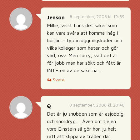
8 september, 2006 kl. 19:59
Jenson
Millie, visst finns det saker som
kan vara svåra att komma ihåg i
början – typ inloggningskoder och
vilka kolleger som heter och gör
vad, osv. Men sorry, vad det är
för jobb man har sökt och fått är
INTE en av de sakerna…
Svara
8 september, 2006 kl. 20:46
Q
Det är ju snubben som är asjobbig
och snordryg…. Även om tjejen
vore Einstein så gör hon ju helt
rätt att klippa av tråden där.