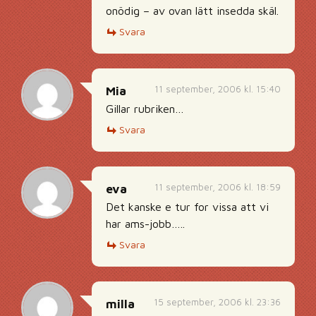
onödig – av ovan lätt insedda skäl.
Svara
11 september, 2006 kl. 15:40
Mia
Gillar rubriken…
Svara
11 september, 2006 kl. 18:59
eva
Det kanske e tur for vissa att vi
har ams-jobb…..
Svara
15 september, 2006 kl. 23:36
milla