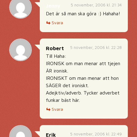
5 november, 2006 kl. 21:34
Jenny
Det är så man ska göra :) Hahaha!
Svara
5 november, 2006 kl. 22:28
Robert
Till Haha:
IRONISK om man menar att tjejen
ÄR ironisk.
IRONISKT om man menar att hon
SÄGER det ironiskt.
Adejktiv/adverb. Tycker adverbet
funkar bäst här.
Svara
5 november, 2006 kl. 22:49
Erik