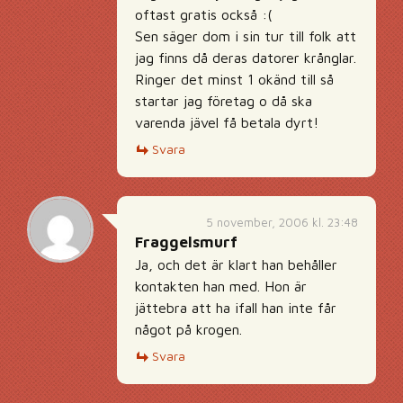
oftast gratis också :(
Sen säger dom i sin tur till folk att
jag finns då deras datorer krånglar.
Ringer det minst 1 okänd till så
startar jag företag o då ska
varenda jävel få betala dyrt!
Svara
5 november, 2006 kl. 23:48
Fraggelsmurf
Ja, och det är klart han behåller
kontakten han med. Hon är
jättebra att ha ifall han inte får
något på krogen.
Svara