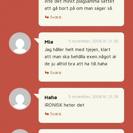
inte det minst plågsamma sättet
att gå bort på om man säger så.
Svara
5 november, 2006 kl. 21:26
Mia
Jag håller helt med tjejen, klart
att man ska behålla exen..något är
de ju alltid bra att ha till..haha
Svara
5 november, 2006 kl. 21:28
Haha
IRONISK heter det
Svara