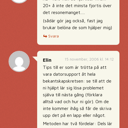
20+ å inte det minsta fjortis över
det resonemanget….
(sådär gör jag också, fast jag
brukar belöna de som hjälper mig)
Svara
15 november, 2006 kl. 14:12
Elin
Tips till er som är trötta på att
vara datorsupport åt hela
bekantskapskretsen: se till att de
ni hjälpt lär sig lösa problemet
själva till nästa gång (förklara
alltså vad och hur ni gör). Om de
inte kommer ihåg så får de skriva
upp det på en lapp eller något.
Metoden har två fördelar: Dels lär