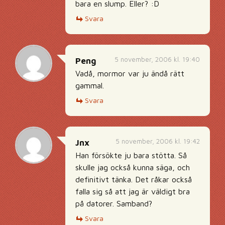
bara en slump. Eller? :D
Svara
5 november, 2006 kl. 19:40
Peng
Vadå, mormor var ju ändå rätt
gammal.
Svara
5 november, 2006 kl. 19:42
Jnx
Han försökte ju bara stötta. Så
skulle jag också kunna säga, och
definitivt tänka. Det råkar också
falla sig så att jag är väldigt bra
på datorer. Samband?
Svara