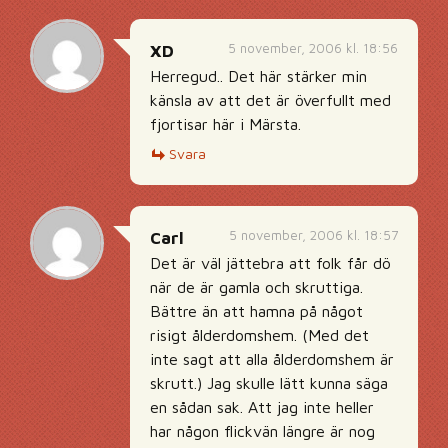
5 november, 2006 kl. 18:56
XD
Herregud.. Det här stärker min
känsla av att det är överfullt med
fjortisar här i Märsta.
Svara
5 november, 2006 kl. 18:57
Carl
Det är väl jättebra att folk får dö
när de är gamla och skruttiga.
Bättre än att hamna på något
risigt ålderdomshem. (Med det
inte sagt att alla ålderdomshem är
skrutt.) Jag skulle lätt kunna säga
en sådan sak. Att jag inte heller
har någon flickvän längre är nog