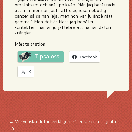
omtänksam och snäll pojkvän. När jag berättade
att min mormor just fått diagnosen obotlig
cancer så sa han ’aja, men hon var ju ändå rätt
gammal’. Men det är klart jag behåller
kontakten, han är ju jättebra att ha när datorn
krånglar.
Märsta station
Tipsa oss!
Facebook
X
Inläggsnavigering
←
Vi svenskar letar verkligen efter saker att gnälla
på.