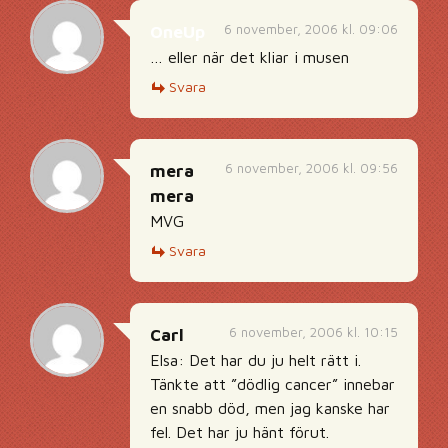
6 november, 2006 kl. 09:06
OneUp
… eller när det kliar i musen
Svara
6 november, 2006 kl. 09:56
mera
mera
MVG
Svara
6 november, 2006 kl. 10:15
Carl
Elsa: Det har du ju helt rätt i.
Tänkte att ”dödlig cancer” innebar
en snabb död, men jag kanske har
fel. Det har ju hänt förut.