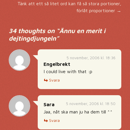
Tänk att ett så litet ord kan få så stora portioner,
förlåt proportioner
→
34 thoughts on “
Ännu en merit i
dejtingdjungeln
”
5 november, 2006 kl. 18:36
Engelbrekt
I could live with that :p
Svara
5 november, 2006 kl. 18:50
Sara
Jaa, nåt ska man ju ha dem till ^^
Svara