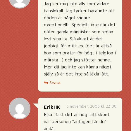
Jag ser mig inte alls som vidare
känslokall. Jag tycker bara inte att
döden är något vidare
exeptionellt. Speciellt inte när det
gäller gamla människor som redan
levt sina liv. Självklart är det
jobbigt för mitt ex (det är alltså
hon som pratar för högt i telefon i
märsta…) och jag stöttar henne.
Men då jag inte kan känna något
själv så är det inte så jäkla lätt.
Svara
6 november, 2006 kl. 22:08
ErikHK
Elsa: fast det är nog rätt skönt
när personen ”äntligen får dö”
ändå..