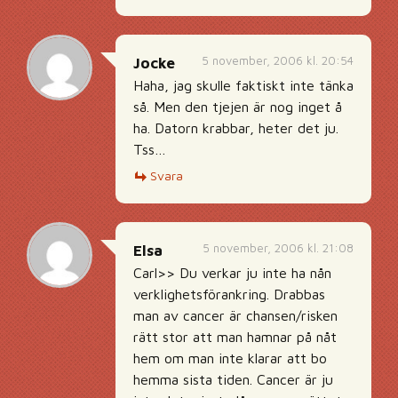
5 november, 2006 kl. 20:54
Jocke
Haha, jag skulle faktiskt inte tänka
så. Men den tjejen är nog inget å
ha. Datorn krabbar, heter det ju.
Tss…
Svara
5 november, 2006 kl. 21:08
Elsa
Carl>> Du verkar ju inte ha nån
verklighetsförankring. Drabbas
man av cancer är chansen/risken
rätt stor att man hamnar på nåt
hem om man inte klarar att bo
hemma sista tiden. Cancer är ju