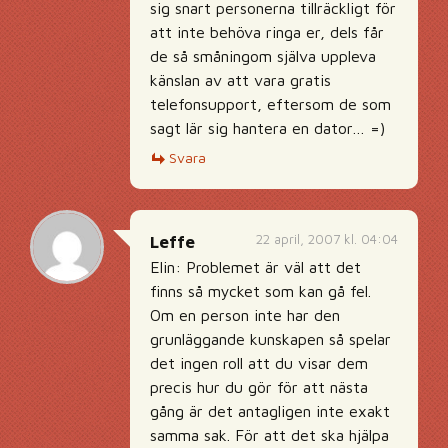
sig snart personerna tillräckligt för
att inte behöva ringa er, dels får
de så småningom själva uppleva
känslan av att vara gratis
telefonsupport, eftersom de som
sagt lär sig hantera en dator… =)
Svara
22 april, 2007 kl. 04:04
Leffe
Elin: Problemet är väl att det
finns så mycket som kan gå fel.
Om en person inte har den
grunläggande kunskapen så spelar
det ingen roll att du visar dem
precis hur du gör för att nästa
gång är det antagligen inte exakt
samma sak. För att det ska hjälpa