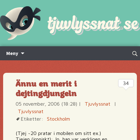
Hoppa
Sök
Meny
till
efte
innehåll
Ännu en merit i
34
dejtingdjungeln
05 november, 2006 (18:28)
|
Tjuvlyssnat
|
Tjuvlyssnat
Etiketter:
Stockholm
(Tjej ~20 pratar i mobilen om sitt ex.)
Tjejen (ironiskt): Jo, han var verkligen en