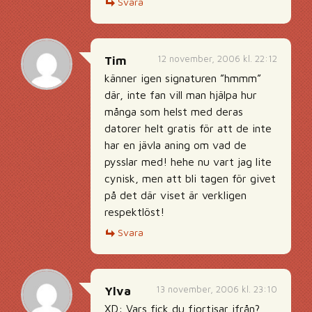
Svara
12 november, 2006 kl. 22:12
Tim
känner igen signaturen ”hmmm”
där, inte fan vill man hjälpa hur
många som helst med deras
datorer helt gratis för att de inte
har en jävla aning om vad de
pysslar med! hehe nu vart jag lite
cynisk, men att bli tagen för givet
på det där viset är verkligen
respektlöst!
Svara
13 november, 2006 kl. 23:10
Ylva
XD: Vars fick du fjortisar ifrån?