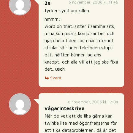
6 november, 2006 kl. 11:46
2x
tycker synd om killen
hmmm:
word on that. sitter i samma sits,
mina kompisars kompisar ber och
hjälp hela tiden.. och när internet
strular så ringer telefonen stup i
ett.. hälften känner jag ens
knappt, och alla vill att jag ska fixa
det.. usch
Svara
6 november, 2006 kl. 12:04
vågarinteskriva
När de vet att de lika gärna kan
twinka lite med ögonfransarna för
att fixa dataproblemen, då är det