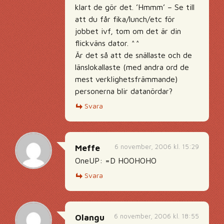
klart de gör det. ’Hmmm’ – Se till
att du får fika/lunch/etc för
jobbet ivf, tom om det är din
flickväns dator. ^^
Är det så att de snällaste och de
länslokallaste (med andra ord de
mest verklighetsfrämmande)
personerna blir datanördar?
Svara
6 november, 2006 kl. 15:29
Meffe
OneUP: =D HOOHOHO
Svara
6 november, 2006 kl. 18:55
Olangu