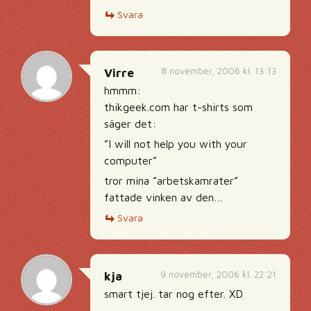
Svara
8 november, 2006 kl. 13:13
Virre
hmmm:
thikgeek.com har t-shirts som
säger det:
”I will not help you with your
computer”
tror mina ”arbetskamrater”
fattade vinken av den…
Svara
9 november, 2006 kl. 22:21
kja
smart tjej. tar nog efter. XD