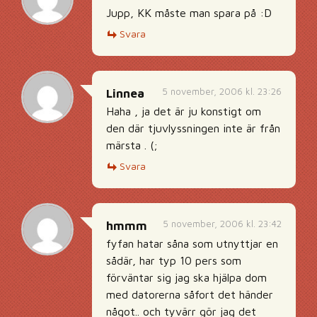
Jupp, KK måste man spara på :D
Svara
5 november, 2006 kl. 23:26
Linnea
Haha , ja det är ju konstigt om
den där tjuvlyssningen inte är från
märsta . (;
Svara
5 november, 2006 kl. 23:42
hmmm
fyfan hatar såna som utnyttjar en
sådär, har typ 10 pers som
förväntar sig jag ska hjälpa dom
med datorerna såfort det händer
något.. och tyvärr gör jag det