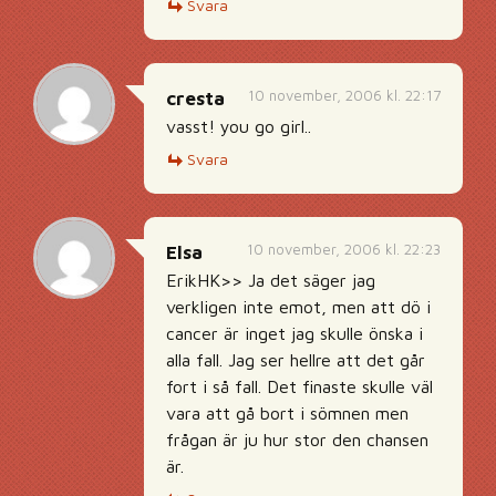
Svara
10 november, 2006 kl. 22:17
cresta
vasst! you go girl..
Svara
10 november, 2006 kl. 22:23
Elsa
ErikHK>> Ja det säger jag
verkligen inte emot, men att dö i
cancer är inget jag skulle önska i
alla fall. Jag ser hellre att det går
fort i så fall. Det finaste skulle väl
vara att gå bort i sömnen men
frågan är ju hur stor den chansen
är.