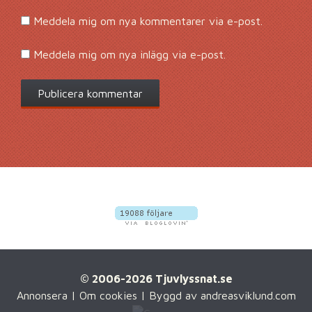
Meddela mig om nya kommentarer via e-post.
Meddela mig om nya inlägg via e-post.
© 2006-2026 Tjuvlyssnat.se
Annonsera
|
Om cookies
| Byggd av
andreasviklund.com