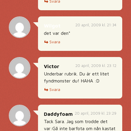
Svara
20 april, 2009 kl. 21:34
Wilgot
det var den*
Svara
20 april, 2009 kl. 23:12
Victor
Underbar rubrik. Du är ett litet
fyndmonster du! HAHA :D
Svara
20 april, 2009 kl. 23:29
Daddyfoam
Tack Sara. Jag som trodde det
var:Gå inte barfota om nån kastat