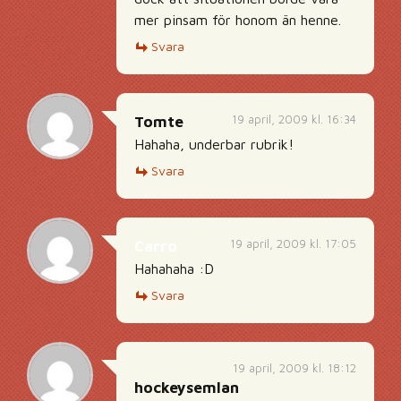
mer pinsam för honom än henne.
Svara
19 april, 2009 kl. 16:34
Tomte
Hahaha, underbar rubrik!
Svara
19 april, 2009 kl. 17:05
Carro
Hahahaha :D
Svara
19 april, 2009 kl. 18:12
hockeysemlan