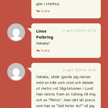
glas i stenhus.
Svara
21 april, 2009 kl. 07:32
Linus
Polbring
Hahaha!
Svara
21 april, 2009 kl. 19:34
z-nexx
Hahaha, sådär gjorde jag nästan
med en kille som stod och delade
ut metro vid tågstationen i Lund.
Han räckte fram en tidning till mig
och sa ”Metro”, men det lät precis
som han sa ”Vad heter du?” så jag