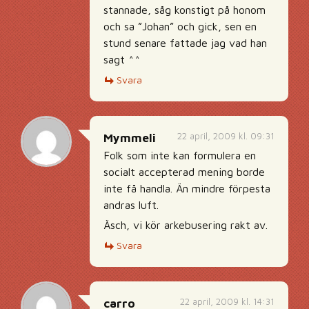
stannade, såg konstigt på honom
och sa ”Johan” och gick, sen en
stund senare fattade jag vad han
sagt ^^
Svara
22 april, 2009 kl. 09:31
Mymmeli
Folk som inte kan formulera en
socialt accepterad mening borde
inte få handla. Än mindre förpesta
andras luft.
Äsch, vi kör arkebusering rakt av.
Svara
22 april, 2009 kl. 14:31
carro