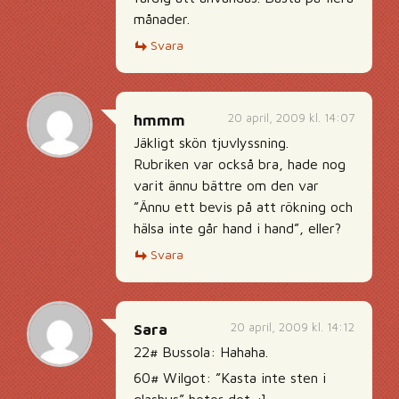
månader.
Svara
20 april, 2009 kl. 14:07
hmmm
Jäkligt skön tjuvlyssning.
Rubriken var också bra, hade nog
varit ännu bättre om den var
”Ännu ett bevis på att rökning och
hälsa inte går hand i hand”, eller?
Svara
20 april, 2009 kl. 14:12
Sara
22# Bussola: Hahaha.
60# Wilgot: ”Kasta inte sten i