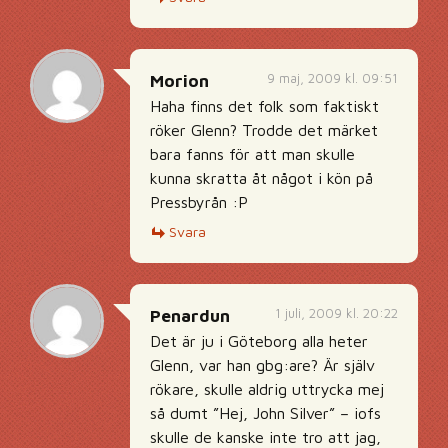
9 maj, 2009 kl. 09:51
Morion
Haha finns det folk som faktiskt
röker Glenn? Trodde det märket
bara fanns för att man skulle
kunna skratta åt något i kön på
Pressbyrån :P
Svara
1 juli, 2009 kl. 20:22
Penardun
Det är ju i Göteborg alla heter
Glenn, var han gbg:are? Är själv
rökare, skulle aldrig uttrycka mej
så dumt ”Hej, John Silver” – iofs
skulle de kanske inte tro att jag,