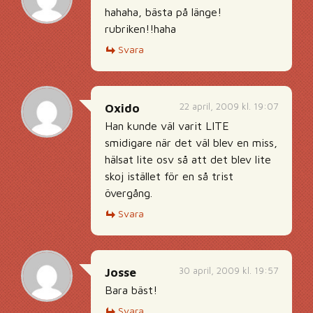
hahaha, bästa på länge!
rubriken!!haha
Svara
22 april, 2009 kl. 19:07
Oxido
Han kunde väl varit LITE
smidigare när det väl blev en miss,
hälsat lite osv så att det blev lite
skoj istället för en så trist
övergång.
Svara
30 april, 2009 kl. 19:57
Josse
Bara bäst!
Svara