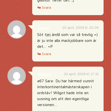
glashus” heter det. ;]
Svara
20 april, 2009 kl. 20:09
Johan
Söt tjej ändå som var så trevlig =)
är ju inte alla mackjobbare som är
det… =P
Svara
20 april, 2009 kl. 21:32
Wilgot
#67 Sara: Du har härmed vunnit
interkontinentalmästerskapen i
ordstäv! Wilgot hade inte en
susning om att den egentliga
versionen…