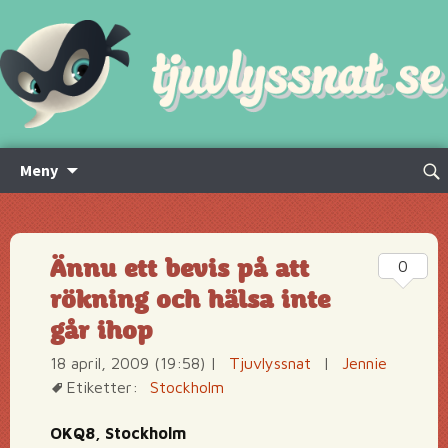
Hoppa
Sök
Meny
till
efte
innehåll
Ännu ett bevis på att
0
rökning och hälsa inte
går ihop
18 april, 2009 (19:58)
|
Tjuvlyssnat
|
Jennie
Etiketter:
Stockholm
OKQ8, Stockholm