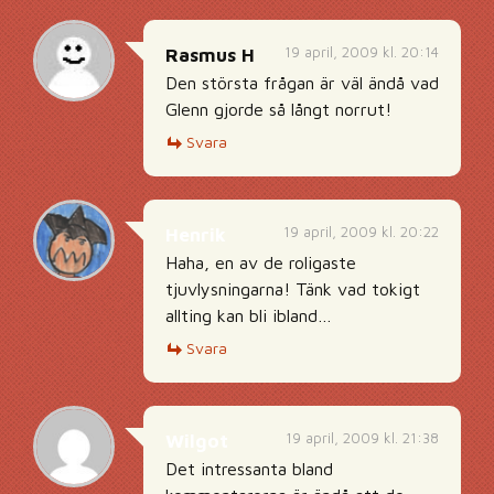
19 april, 2009 kl. 20:14
Rasmus H
Den största frågan är väl ändå vad
Glenn gjorde så långt norrut!
Svara
19 april, 2009 kl. 20:22
Henrik
Haha, en av de roligaste
tjuvlysningarna! Tänk vad tokigt
allting kan bli ibland…
Svara
19 april, 2009 kl. 21:38
Wilgot
Det intressanta bland