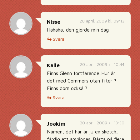
20 april, 2009 kl. 09:13
Nisse
Hahaha, den gjorde min dag
Svara
20 april, 2009 kl. 10:44
Kalle
Finns Glenn fortfarande..Hur är
det med Commers utan filter ?
Finns dom också ?
Svara
20 april, 2009 kl. 13:30
Joakim
Nämen, det här är ju en sketch,
färdig att användas. Bästa på flera