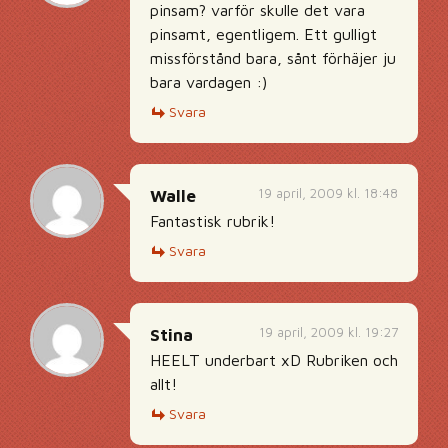
pinsam? varför skulle det vara
pinsamt, egentligem. Ett gulligt
missförstånd bara, sånt förhäjer ju
bara vardagen :)
Svara
19 april, 2009 kl. 18:48
Walle
Fantastisk rubrik!
Svara
19 april, 2009 kl. 19:27
Stina
HEELT underbart xD Rubriken och
allt!
Svara