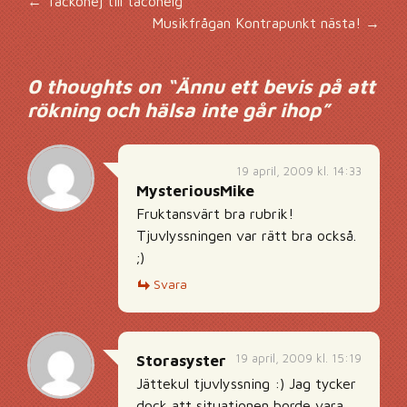
Inläggsnavigering
←
Tackohej till tacohelg
Musikfrågan Kontrapunkt nästa!
→
0 thoughts on “
Ännu ett bevis på att
rökning och hälsa inte går ihop
”
19 april, 2009 kl. 14:33
MysteriousMike
Fruktansvärt bra rubrik!
Tjuvlyssningen var rätt bra också.
;)
Svara
19 april, 2009 kl. 15:19
Storasyster
Jättekul tjuvlyssning :) Jag tycker
dock att situationen borde vara