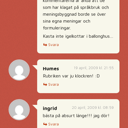
kommentarerna är ändå att de
som har klagat på språkbruk och
meningsbyggnad borde se över
sina egna meningar och
formuleringar.
Kasta inte igelkottar i ballonghus…
Svara
19 april, 2009 kl. 21:55
Humes
Rubriken var ju klockren! :D
Svara
20 april, 2009 kl. 08:59
ingrid
bästa på absurt länge!!! jag dör!
Svara