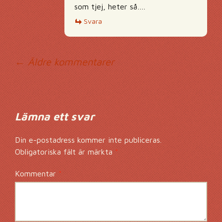
som tjej, heter så….
Svara
Kommentarsnavig
← Äldre kommentarer
Lämna ett svar
Din e-postadress kommer inte publiceras.
Obligatoriska fält är märkta
*
Kommentar
*